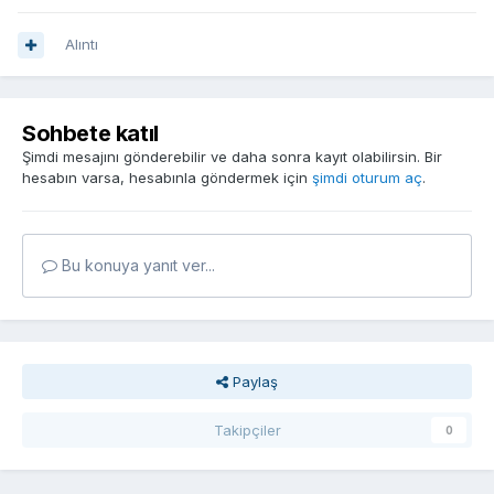
Alıntı
Sohbete katıl
Şimdi mesajını gönderebilir ve daha sonra kayıt olabilirsin. Bir
hesabın varsa, hesabınla göndermek için
şimdi oturum aç
.
Bu konuya yanıt ver...
Paylaş
Takipçiler
0