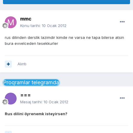
mmc
Konu tarihi:
10 Ocak 2012
rus dilinden derslik lazimdir kimde ne varsa ne tapa bilerse atsin
bura evvelceden tesekkurler
Alıntı
Proqramlar telegramda
===
Mesaj tarihi:
10 Ocak 2012
Rus dilini öyrenemk isteyirsen?