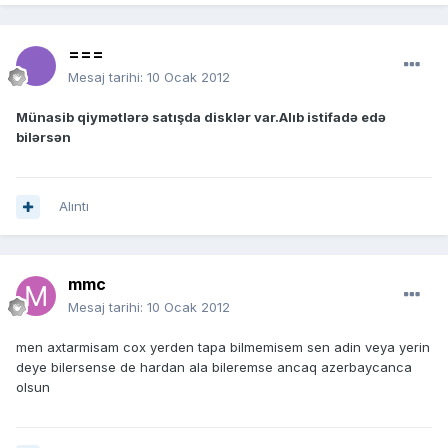
===
Mesaj tarihi:
10 Ocak 2012
Münasib qiymətlərə satışda disklər var.Alıb istifadə edə
bilərsən
Alıntı
mmc
Mesaj tarihi:
10 Ocak 2012
men axtarmisam cox yerden tapa bilmemisem sen adin veya yerin
deye bilersense de hardan ala bileremse ancaq azerbaycanca
olsun