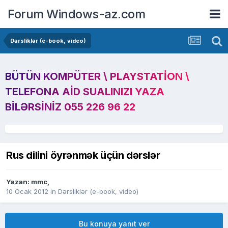
Forum Windows-az.com
Dərsliklər (e-book, video)
BÜTÜN KOMPÜTER \ PLAYSTATION \
TELEFONA AID SUALINIZI YAZA
BILƏRSINIZ 055 226 96 22
Rus dilini öyrənmək üçün dərslər
Yazan:
mmc
,
10 Ocak 2012
in
Dərsliklər (e-book, video)
Bu konuya yanıt ver