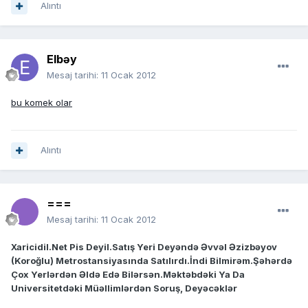
Alıntı
Elbəy
Mesaj tarihi:
11 Ocak 2012
bu komek olar
Alıntı
===
Mesaj tarihi:
11 Ocak 2012
Xaricidil.Net Pis Deyil.Satış Yeri Deyəndə Əvvəl Əzizbəyov
(Koroğlu) Metrostansiyasında Satılırdı.İndi Bilmirəm.Şəhərdə
Çox Yerlərdən Əldə Edə Bilərsən.Məktəbdəki Ya Da
Universitetdəki Müəllimlərdən Soruş, Deyəcəklər