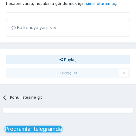
hesabın varsa, hesabınla göndermek için
şimdi oturum aç
.
Bu konuya yanıt ver...
Paylaş
Takipçiler
0
Konu listesine git
Proqramlar telegramda