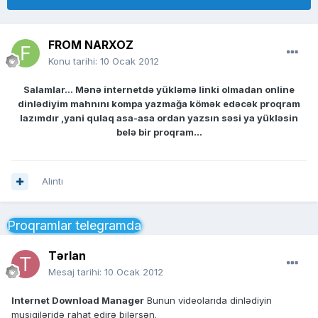
FROM NARXOZ
Konu tarihi:
10 Ocak 2012
Salamlar... Mənə internetdə yükləmə linki olmadan online
dinlədiyim mahnını kompa yazmağa kömək edəcək proqram
lazımdır ,yani qulaq asa-asa ordan yazsın səsi ya yükləsin
belə bir proqram...
Alıntı
Proqramlar telegramda
Tərlan
Mesaj tarihi:
10 Ocak 2012
Internet Download Manager
Bunun videolarıda dinlədiyin
musiqiləridə rahat edirə bilərsən.