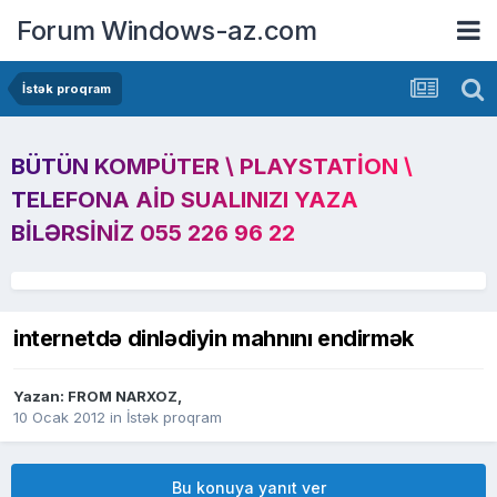
Forum Windows-az.com
İstək proqram
BÜTÜN KOMPÜTER \ PLAYSTATION \
TELEFONA AID SUALINIZI YAZA
BILƏRSINIZ 055 226 96 22
internetdə dinlədiyin mahnını endirmək
Yazan:
FROM NARXOZ
,
10 Ocak 2012
in
İstək proqram
Bu konuya yanıt ver