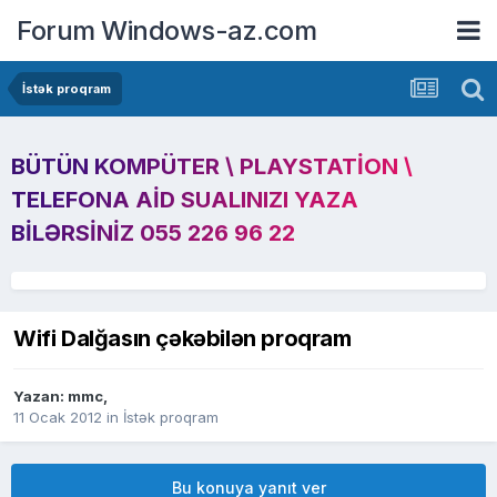
Forum Windows-az.com
İstək proqram
BÜTÜN KOMPÜTER \ PLAYSTATION \
TELEFONA AID SUALINIZI YAZA
BILƏRSINIZ 055 226 96 22
Wifi Dalğasın çəkəbilən proqram
Yazan:
mmc
,
11 Ocak 2012
in
İstək proqram
Bu konuya yanıt ver