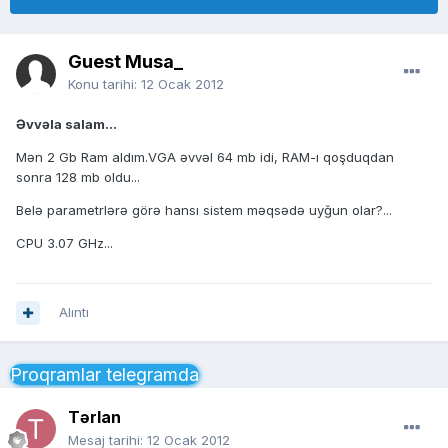
Guest Musa_
Konu tarihi:
12 Ocak 2012
Əvvəla salam...
Mən 2 Gb Ram aldım.VGA əvvəl 64 mb idi, RAM-ı qoşduqdan
sonra 128 mb oldu...
Belə parametrlərə görə hansı sistem məqsədə uyğun olar?...
CPU 3.07 GHz...
Alıntı
Proqramlar telegramda
Tərlan
Mesaj tarihi:
12 Ocak 2012