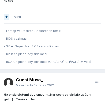
xp sp3
Alıntı
- Laptop ve Desktop Anakartlarin temiri
- BIOS yazilmasi
- Sifreli SuperUser BIOS-larin silinmesi
- Kicik chiplerin deyisidrilmesi
- BGA Chiplerin deyisdirilmesi (GPU/CPU/FCH/PCH/HM ve s)
Guest Musa_
Mesaj tarihi:
12 Ocak 2012
Hə onda sistemi dəyişməyim..hər şey dediyinizlə uyğun
gəlir:)...Təşəkkürlər