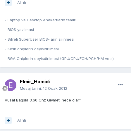
Alıntı
- Laptop ve Desktop Anakartlarin temiri
- BIOS yazilmasi
- Sifreli SuperUser BIOS-larin silinmesi
- Kicik chiplerin deyisidrilmesi
- BGA Chiplerin deyisdirilmesi (GPU/CPU/FCH/PCH/HM ve s)
Elmir_Hamidi
Mesaj tarihi:
12 Ocak 2012
Vusal Bagsla 3.60 Ghz Qiymeti nece olar?
Alıntı