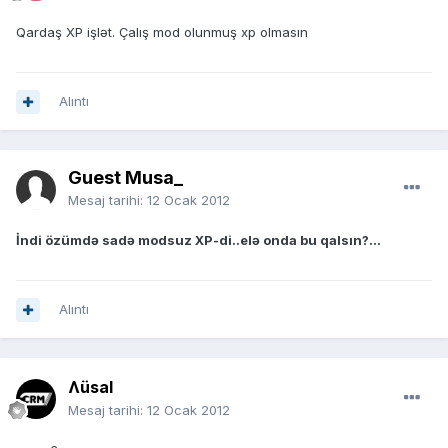
Qardaş XP işlət. Çalış mod olunmuş xp olmasın
Alıntı
Guest Musa_
Mesaj tarihi:
12 Ocak 2012
İndi özümdə sadə modsuz XP-di..elə onda bu qalsın?...
Alıntı
Ʌüsal
Mesaj tarihi:
12 Ocak 2012