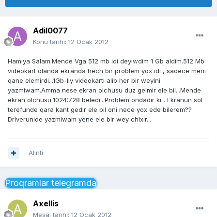
Adil0077
Konu tarihi:
12 Ocak 2012
Hamiya Salam.Mende Vga 512 mb idi deyiwdim 1 Gb aldim.512 Mb
videokart olanda ekranda hech bir problem yox idi , sadece meni
qane elemirdi...1Gb-liy videokarti alib her bir weyini
yazmiwam.Amma nese ekran olchusu duz gelmir ele bil...Mende
ekran olchusu:1024:728 beledi...Problem ondadir ki , Ekranun sol
terefunde qara kant gedir ele bil oni nece yox ede bilerem??
Driverunide yazmiwam yene ele bir wey chixir...
Alıntı
Proqramlar telegramda
Axellis
Mesaj tarihi:
12 Ocak 2012