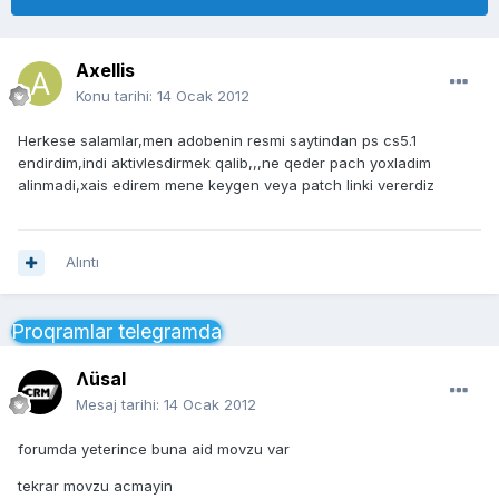
Axellis
Konu tarihi:
14 Ocak 2012
Herkese salamlar,men adobenin resmi saytindan ps cs5.1
endirdim,indi aktivlesdirmek qalib,,,ne qeder pach yoxladim
alinmadi,xais edirem mene keygen veya patch linki vererdiz
Alıntı
Proqramlar telegramda
Ʌüsal
Mesaj tarihi:
14 Ocak 2012
forumda yeterince buna aid movzu var
tekrar movzu acmayin