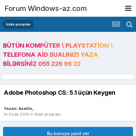
Forum Windows-az.com
İstək proqram
BÜTÜN KOMPÜTER \ PLAYSTATION \
TELEFONA AID SUALINIZI YAZA
BILƏRSINIZ 055 226 96 22
Adobe Photoshop CS: 5.1 üçün Keygen
Yazan:
Axellis
,
14 Ocak 2012
in
İstək proqram
Bu konuya yanıt ver