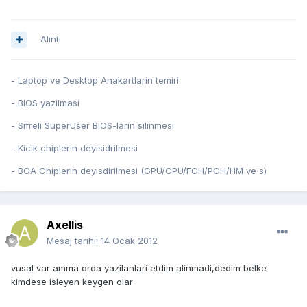
Alıntı
- Laptop ve Desktop Anakartlarin temiri
- BIOS yazilmasi
- Sifreli SuperUser BIOS-larin silinmesi
- Kicik chiplerin deyisidrilmesi
- BGA Chiplerin deyisdirilmesi (GPU/CPU/FCH/PCH/HM ve s)
Axellis
Mesaj tarihi:
14 Ocak 2012
vusal var amma orda yazilanlari etdim alinmadi,dedim belke
kimdese isleyen keygen olar