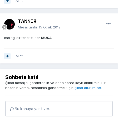
Alıntı
TΛNNΞЯ
Mesaj tarihi:
15 Ocak 2012
maraglidir tesekkurler
MUSA
Alıntı
Sohbete katıl
Şimdi mesajını gönderebilir ve daha sonra kayıt olabilirsin. Bir
hesabın varsa, hesabınla göndermek için
şimdi oturum aç
.
Bu konuya yanıt ver...