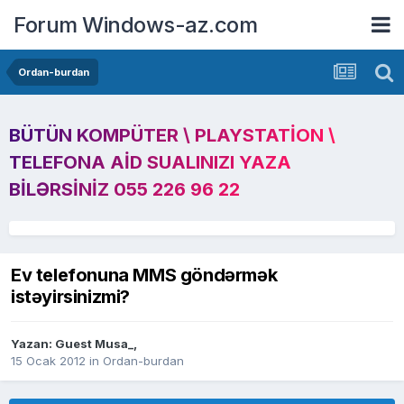
Forum Windows-az.com
Ordan-burdan
BÜTÜN KOMPÜTER \ PLAYSTATION \
TELEFONA AID SUALINIZI YAZA
BILƏRSINIZ 055 226 96 22
Ev telefonuna MMS göndərmək
istəyirsinizmi?
Yazan: Guest Musa_,
15 Ocak 2012
in
Ordan-burdan