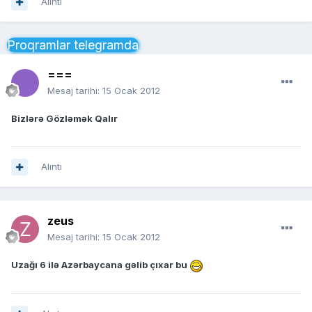
Alıntı
Proqramlar telegramda
===
Mesaj tarihi:
15 Ocak 2012
Bizlərə Gözləmək Qalır
Alıntı
zeus
Mesaj tarihi:
15 Ocak 2012
Uzağı 6 ilə Azərbaycana gəlib çıxar bu