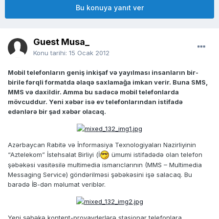
Bu konuya yanıt ver
Guest Musa_
Konu tarihi:
15 Ocak 2012
Mobil telefonların geniş inkişaf və yayılması insanların bir-
birile fərqli formatda əlaqə saxlamağa imkan verir. Buna SMS,
MMS və daxildir. Amma bu sadəcə mobil telefonlarda
mövcuddur. Yeni xəbər isə ev telefonlarından istifadə
edənlərə bir şad xəbər olacaq.
Azərbaycan Rabitə və İnformasiya Texnologiyaları Nazirliyinin
“Aztelekom” İstehsalat Birliyi (İ
ümumi istifadədə olan telefon
şəbəkəsi vasitəsilə multimedia ismarıclarının (MMS – Multimedia
Messaging Service) göndərilməsi şəbəkəsini işə salacaq. Bu
barədə İB-dən məlumat veriblər.
Yeni şəbəkə kontent-provayderlərə stasionar telefonlara