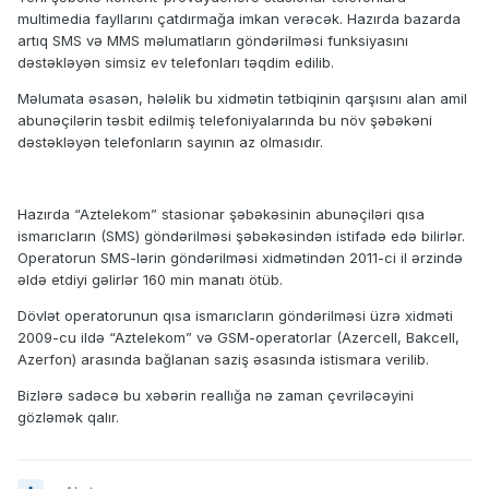
multimedia fayllarını çatdırmağa imkan verəcək. Hazırda bazarda
artıq SMS və MMS məlumatların göndərilməsi funksiyasını
dəstəkləyən simsiz ev telefonları təqdim edilib.
Məlumata əsasən, hələlik bu xidmətin tətbiqinin qarşısını alan amil
abunəçilərin təsbit edilmiş telefoniyalarında bu növ şəbəkəni
dəstəkləyən telefonların sayının az olmasıdır.
Hazırda “Aztelekom” stasionar şəbəkəsinin abunəçiləri qısa
ismarıcların (SMS) göndərilməsi şəbəkəsindən istifadə edə bilirlər.
Operatorun SMS-lərin göndərilməsi xidmətindən 2011-ci il ərzində
əldə etdiyi gəlirlər 160 min manatı ötüb.
Dövlət operatorunun qısa ismarıcların göndərilməsi üzrə xidməti
2009-cu ildə “Aztelekom” və GSM-operatorlar (Azercell, Bakcell,
Azerfon) arasında bağlanan saziş əsasında istismara verilib.
Bizlərə sadəcə bu xəbərin reallığa nə zaman çevriləcəyini
gözləmək qalır.