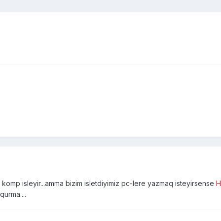
komp isleyir...amma bizim isletdiyimiz pc-lere yazmaq isteyirsense
H
urma....