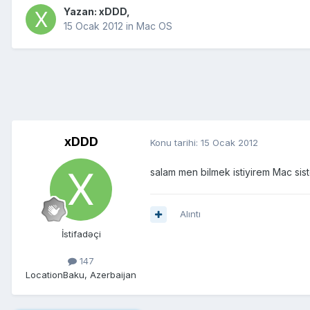
Yazan:
xDDD
,
15 Ocak 2012
in
Mac OS
xDDD
Konu tarihi:
15 Ocak 2012
salam men bilmek istiyirem Mac sis
Alıntı
İstifadəçi
147
Location
Baku, Azerbaijan