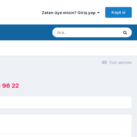
Kayıt ol
Zaten üye misin? Giriş yap
Tüm aktivite
 96 22