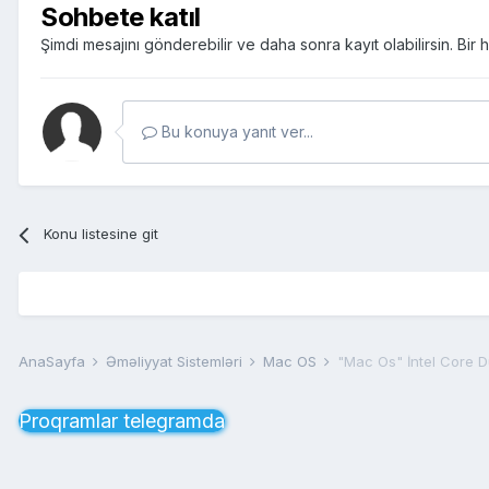
Sohbete katıl
Şimdi mesajını gönderebilir ve daha sonra kayıt olabilirsin. Bi
Bu konuya yanıt ver...
Konu listesine git
AnaSayfa
Əməliyyat Sistemləri
Mac OS
"Mac Os" İntel Core D
Proqramlar telegramda