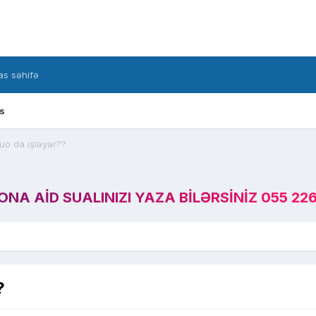
s səhifə
s
uo da işləyər??
A AID SUALINIZI YAZA BILƏRSINIZ 055 226
?