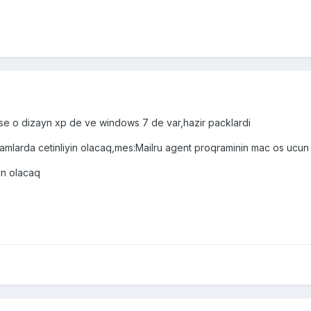
e o dizayn xp de ve windows 7 de var,hazir packlardi
ramlarda cetinliyin olacaq,mes:Mailru agent proqraminin mac os ucu
yin olacaq