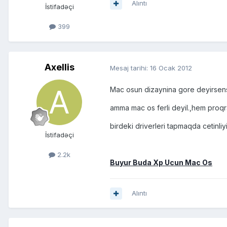
Alıntı
İstifadəçi
399
Axellis
Mesaj tarihi:
16 Ocak 2012
Mac osun dizaynina gore deyirsens
amma mac os ferli deyil.,hem proq
birdeki driverleri tapmaqda cetinli
İstifadəçi
2.2k
Buyur Buda Xp Ucun Mac Os
Alıntı