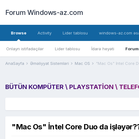
Forum Windows-az.com
Browse
Activity
Lider tablosu
windows-az.com əsa
Onlayn istifadəçilər
Lider tablosu
İdarə heyəti
Forum
AnaSayfa
Əməliyyat Sistemləri
Mac OS
"Mac Os" İntel Core D
BÜTÜN KOMPÜTER \ PLAYSTATION \ TELEFON
"Mac Os" İntel Core Duo da işləyər?