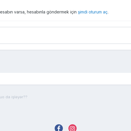
r hesabın varsa, hesabınla göndermek için
şimdi oturum aç
.
uo da işləyər??