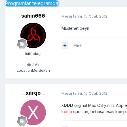
Proqramlar telegramda
sahin666
Mesaj tarihi:
15 Ocak 2012
MEslehet deyil
Alıntı
İstifadəçi
2.6k
Location
Merdekan
__xarqo__
Mesaj tarihi:
16 Ocak 2012
xDDD
orginal Mac OS yalniz Apple 
komp
qurasan, birbasa esas komp q