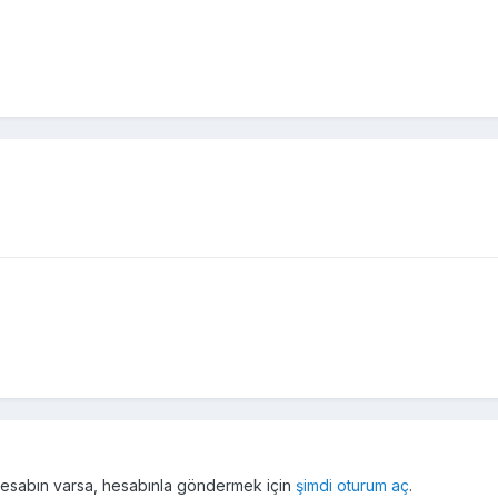
r hesabın varsa, hesabınla göndermek için
şimdi oturum aç
.