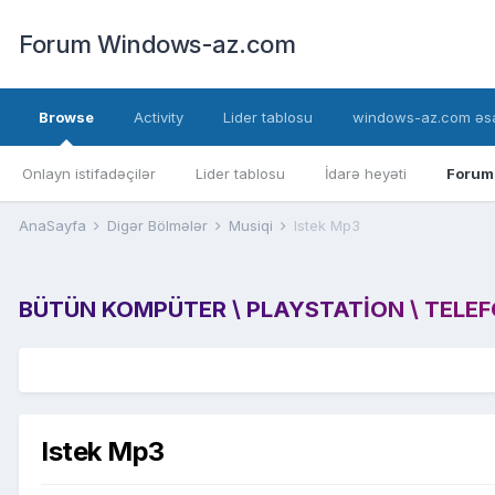
Forum Windows-az.com
Browse
Activity
Lider tablosu
windows-az.com əsa
Onlayn istifadəçilər
Lider tablosu
İdarə heyəti
Forum
AnaSayfa
Digər Bölmələr
Musiqi
Istek Mp3
BÜTÜN KOMPÜTER \ PLAYSTATION \ TELEFON
Istek Mp3