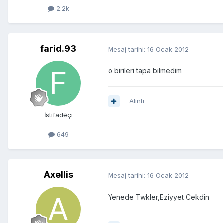
2.2k
farid.93
Mesaj tarihi:
16 Ocak 2012
o birileri tapa bilmedim
Alıntı
İstifadəçi
649
Axellis
Mesaj tarihi:
16 Ocak 2012
Yenede Twkler,Eziyyet Cekdin