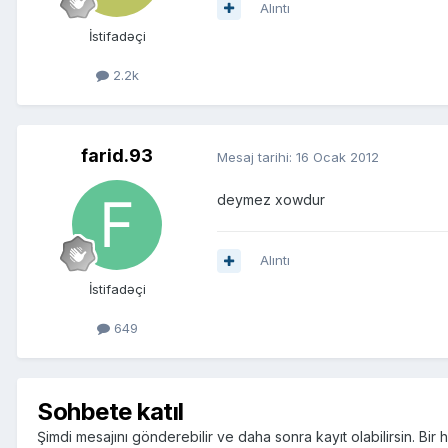
Alıntı
İstifadəçi
2.2k
farid.93
Mesaj tarihi:
16 Ocak 2012
deymez xowdur
Alıntı
İstifadəçi
649
Sohbete katıl
Şimdi mesajını gönderebilir ve daha sonra kayıt olabilirsin. Bi