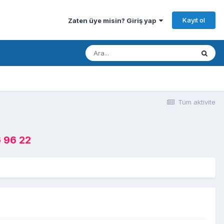
Kayıt ol
Zaten üye misin? Giriş yap
Tüm aktivite
 96 22