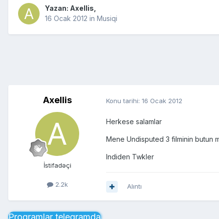
Yazan:
Axellis
,
16 Ocak 2012
in
Musiqi
Axellis
Konu tarihi:
16 Ocak 2012
Herkese salamlar
Mene Undisputed 3 filminin butun mp
Indiden Twkler
İstifadəçi
2.2k
Alıntı
Proqramlar telegramda