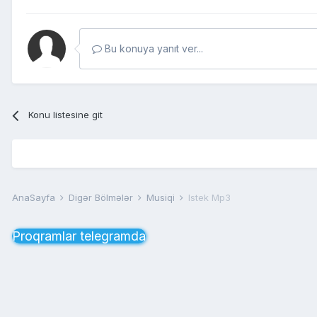
Bu konuya yanıt ver...
Konu listesine git
AnaSayfa
Digər Bölmələr
Musiqi
Istek Mp3
Proqramlar telegramda