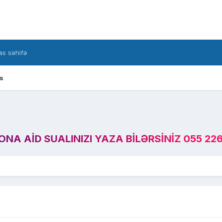
s səhifə
s
A AID SUALINIZI YAZA BILƏRSINIZ 055 226