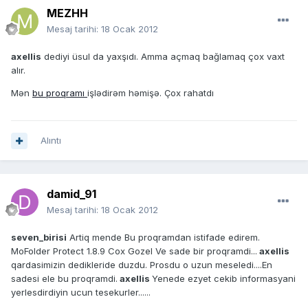
MEZHH
Mesaj tarihi:
18 Ocak 2012
axellis
dediyi üsul da yaxşıdı. Amma açmaq bağlamaq çox vaxt
alır.
Mən
bu proqramı
işlədirəm həmişə. Çox rahatdı
Alıntı
damid_91
Mesaj tarihi:
18 Ocak 2012
seven_birisi
Artiq mende Bu proqramdan istifade edirem.
MoFolder Protect 1.8.9 Cox Gozel Ve sade bir proqramdi...
axellis
qardasimizin dedikleride duzdu. Prosdu o uzun meseledi....En
sadesi ele bu proqramdi.
axellis
Yenede ezyet cekib informasyani
yerlesdirdiyin ucun tesekurler......