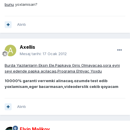
bunu
yoxlamisan?
Alıntı
Axellis
Mesaj tarihi:
17 Ocak 2012
Burda Yazilanlarin Eksin Ele.Papkaya Giris Olmayacaq,sora eyni
seyi edende papka acilacaq,Proqrama Ehtiyac Yoxdu
10000% garanti verremki alinacaq.ozumde test edib
yoxlamisam,eger bacarmasan,videoderslik cekib qoyacam
Alıntı
Elvin Məlikov