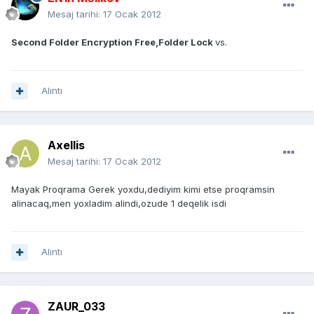
Mesaj tarihi:
17 Ocak 2012
Second Folder Encryption Free,Folder Lock
vs.
Alıntı
Axellis
Mesaj tarihi:
17 Ocak 2012
Mayak Proqrama Gerek yoxdu,dediyim kimi etse proqramsin
alinacaq,men yoxladim alindi,ozude 1 deqelik isdi
Alıntı
ZAUR_033