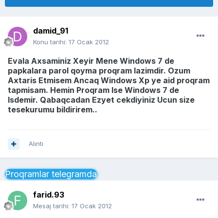
damid_91
Konu tarihi:
17 Ocak 2012
Evala Axsaminiz Xeyir Mene Windows 7 de
papkalara parol qoyma proqram lazimdir. Ozum
Axtaris Etmisem Ancaq Windows Xp ye aid proqram
tapmisam. Hemin Proqram Ise Windows 7 de
Isdemir. Qabaqcadan Ezyet cekdiyiniz Ucun size
tesekurumu bildirirem..
Alıntı
Proqramlar telegramda
farid.93
Mesaj tarihi:
17 Ocak 2012