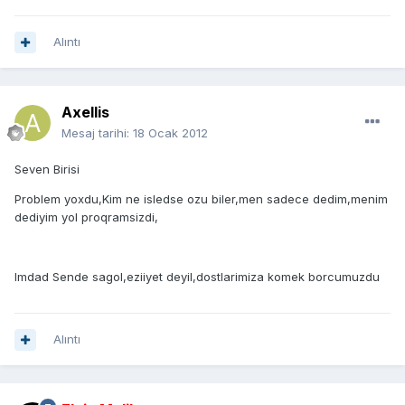
Alıntı
Axellis
Mesaj tarihi:
18 Ocak 2012
Seven Birisi
Problem yoxdu,Kim ne isledse ozu biler,men sadece dedim,menim
dediyim yol proqramsizdi,
Imdad Sende sagol,eziiyet deyil,dostlarimiza komek borcumuzdu
Alıntı