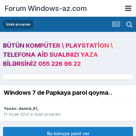
Forum Windows-az.com
İstək proqram
BÜTÜN KOMPÜTER \ PLAYSTATION \
TELEFONA AID SUALINIZI YAZA
BILƏRSINIZ 055 226 96 22
Windows 7 de Papkaya parol qoyma..
Yazan:
damid_91
,
17 Ocak 2012
in
İstək proqram
Bu konuya yanıt ver