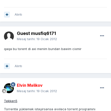
Alıntı
Guest musfiq6171
Mesaj tarihi:
19 Ocak 2012
qaqa bu torent di axi menim bundan bawim cixmir
Alıntı
Elvin Məlikov
Mesaj tarihi:
19 Ocak 2012
Tekken5
Torrentlə yükləmək istəyirsənsə əvvləcə torrent proqramını