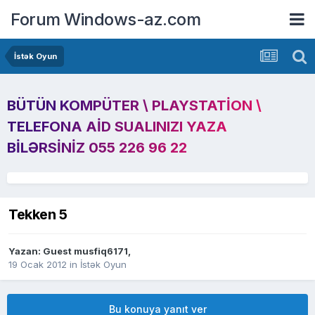
Forum Windows-az.com
İstək Oyun
BÜTÜN KOMPÜTER \ PLAYSTATION \
TELEFONA AID SUALINIZI YAZA
BILƏRSINIZ 055 226 96 22
Tekken 5
Yazan: Guest musfiq6171,
19 Ocak 2012
in
İstək Oyun
Bu konuya yanıt ver