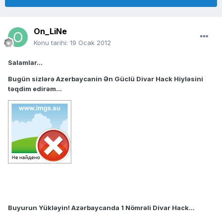
On_LiNe
Konu tarihi:
19 Ocak 2012
Salamlar...
Bugün sizlərə Azerbaycanin Ən Güclü Divar Hack Hiyləsini
təqdim edirəm...
Buyurun Yükləyin! Azərbaycanda 1 Nömrəli Divar Hack...