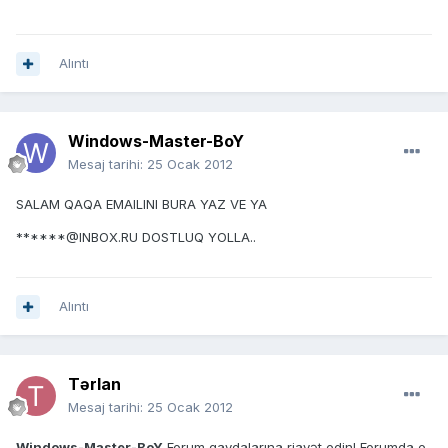
Alıntı
Windows-Master-BoY
Mesaj tarihi:
25 Ocak 2012
SALAM QAQA EMAILINI BURA YAZ VE YA
******@INBOX.RU DOSTLUQ YOLLA..
Alıntı
Tərlan
Mesaj tarihi:
25 Ocak 2012
Windows-Master-BoY
Forum qaydalarına riayət edin! Forumda e-