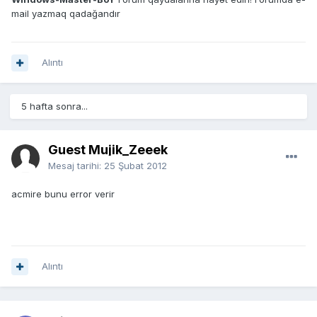
mail yazmaq qadağandır
Alıntı
5 hafta sonra...
Guest Mujik_Zeeek
Mesaj tarihi:
25 Şubat 2012
acmire bunu error verir
Alıntı