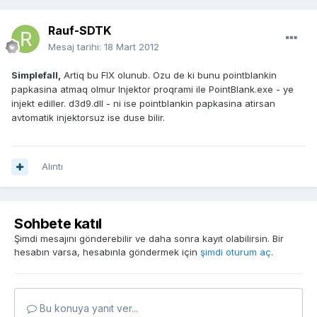
Rauf-SDTK
Mesaj tarihi:
18 Mart 2012
Simplefall,
Artiq bu FIX olunub. Ozu de ki bunu pointblankin
papkasina atmaq olmur Injektor proqrami ile PointBlank.exe - ye
injekt ediller. d3d9.dll - ni ise pointblankin papkasina atirsan
avtomatik injektorsuz ise duse bilir.
Alıntı
Sohbete katıl
Şimdi mesajını gönderebilir ve daha sonra kayıt olabilirsin. Bir
hesabın varsa, hesabınla göndermek için
şimdi oturum aç
.
Bu konuya yanıt ver...