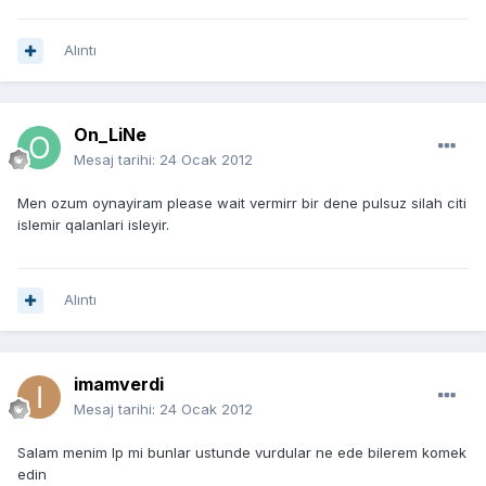
Alıntı
On_LiNe
Mesaj tarihi:
24 Ocak 2012
Men ozum oynayiram please wait vermirr bir dene pulsuz silah citi
islemir qalanlari isleyir.
Alıntı
imamverdi
Mesaj tarihi:
24 Ocak 2012
Salam menim Ip mi bunlar ustunde vurdular ne ede bilerem komek
edin