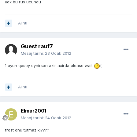
yox bu rus ucundu
Alıntı
Guest rauf7
Mesaj tarihi:
23 Ocak 2012
1 oyun qesey oynirsan axir-axirda please wait
(
Alıntı
Elmar2001
Mesaj tarihi:
24 Ocak 2012
frost onu tutmaz ki????