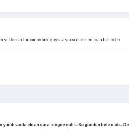
em yuklensin forumdan link qoysaz yaxsi olar men tpaa bilmedim
n yandiranda ekran qara rengde qalir...Bu gunden bele olub..