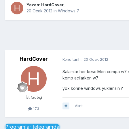
Yazan:
HardCover
,
20 Ocak 2012
in
Windows 7
HardCover
Konu tarihi:
20 Ocak 2012
Salamlar her kese.Men compa w7 ne
komp acilarken w7
yox kohne windows yuklensin ?
İstifadəçi
Alıntı
173
Proqramlar telegramda