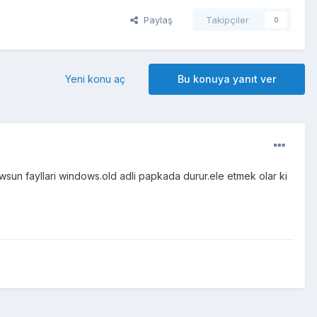
Paylaş
Takipçiler
0
Yeni konu aç
Bu konuya yanıt ver
un fayllari windows.old adli papkada durur.ele etmek olar ki