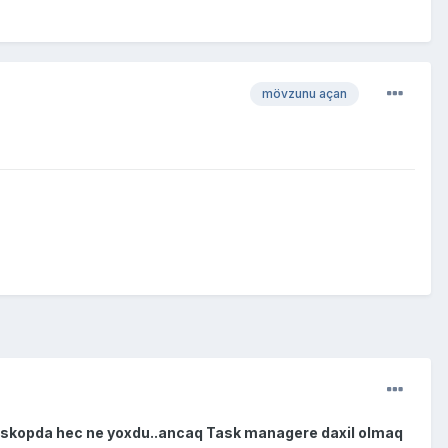
mövzunu açan
.Deskopda hec ne yoxdu..ancaq Task managere daxil olmaq