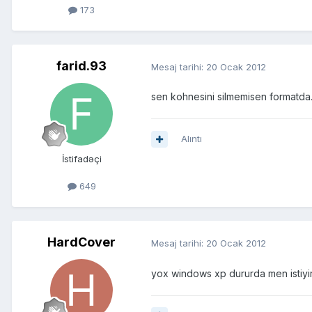
173
farid.93
Mesaj tarihi:
20 Ocak 2012
sen kohnesini silmemisen formatda.
Alıntı
İstifadəçi
649
HardCover
Mesaj tarihi:
20 Ocak 2012
yox windows xp dururda men istiy