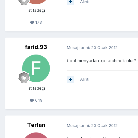
Alıntı
İstifadəçi
173
farid.93
Mesaj tarihi:
20 Ocak 2012
boot menyudan xp sechmek olur?
Alıntı
İstifadəçi
649
Tərlan
Mesaj tarihi:
20 Ocak 2012