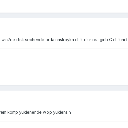
 win7de disk sechende orda nastroyka disk olur ora girib C diskini f
irem komp yuklenende w xp yuklensin