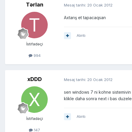
Tərlan
Mesaj tarihi:
20 Ocak 2012
Axtarış et tapacaqsan
Alıntı
İstifadəçi
994
xDDD
Mesaj tarihi:
20 Ocak 2012
sen windows 7 ni kohne sistemivin 
klikle daha sonra next i bas duzel
Alıntı
İstifadəçi
147