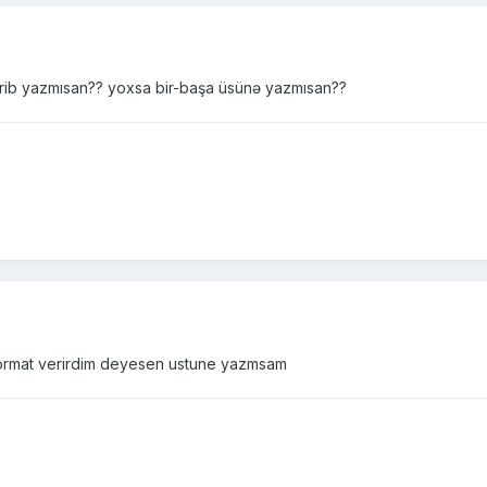
erib yazmısan?? yoxsa bir-başa üsünə yazmısan??
format verirdim deyesen ustune yazmsam