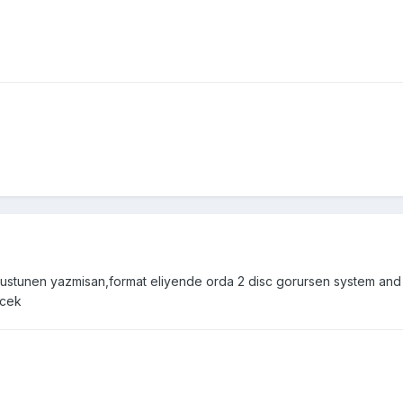
ustunen yazmisan,format eliyende orda 2 disc gorursen system and lo
ecek