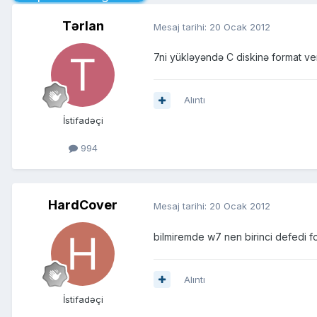
Tərlan
Mesaj tarihi:
20 Ocak 2012
7ni yükləyəndə C diskinə format v
Alıntı
İstifadəçi
994
HardCover
Mesaj tarihi:
20 Ocak 2012
bilmiremde w7 nen birinci defedi 
Alıntı
İstifadəçi