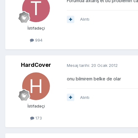
Forumda axtarış et bu problemin ca
Alıntı
İstifadəçi
994
HardCover
Mesaj tarihi:
20 Ocak 2012
onu bilmirem belke de olar
Alıntı
İstifadəçi
173