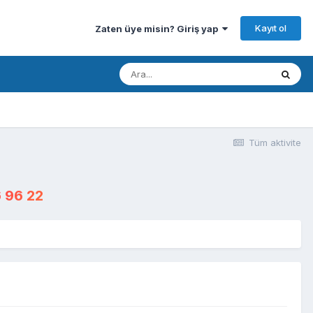
Kayıt ol
Zaten üye misin? Giriş yap
Tüm aktivite
 96 22