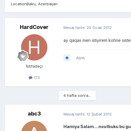
Location
Baku, Azerbaijan
HardCover
Mesaj tarihi:
20 Ocak 2012
ay qaqas men istiyirem kohne sist
Alıntı
İstifadəçi
173
4 hafta sonra...
abc3
Mesaj tarihi:
12 Şubat 2012
Hamiya Salam....noutbuku bu gu