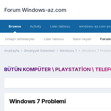
Forum Windows-az.com
Browse
Activity
Lider tablosu
windows-az.com əsa
Onlayn istifadəçilər
Lider tablosu
İdarə heyəti
Forum
AnaSayfa
Əməliyyat Sistemləri
Windows 7
Windows 7 Proble
BÜTÜN KOMPÜTER \ PLAYSTATION \ TELEFON
Windows 7 Problemi