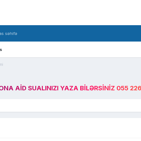
s səhifə
s
mi
A AID SUALINIZI YAZA BILƏRSINIZ 055 226