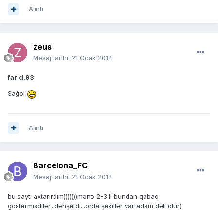
Alıntı
zeus
Mesaj tarihi:
21 Ocak 2012
farid.93
Sağol
Alıntı
Barcelona_FC
Mesaj tarihi:
21 Ocak 2012
bu saytı axtarırdım)))))))mənə 2-3 il bundan qabaq
göstərmişdilər...dəhşətdi...orda şəkillər var adam dəli olur)