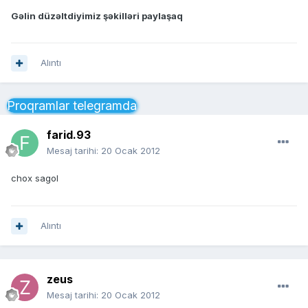
Gəlin düzəltdiyimiz şəkilləri paylaşaq
Alıntı
Proqramlar telegramda
farid.93
Mesaj tarihi:
20 Ocak 2012
chox sagol
Alıntı
zeus
Mesaj tarihi:
20 Ocak 2012