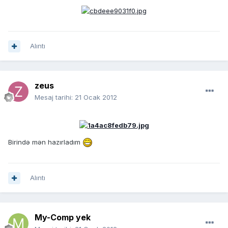
Alıntı
zeus
Mesaj tarihi:
21 Ocak 2012
Birində mən hazırladım
Alıntı
My-Comp yek