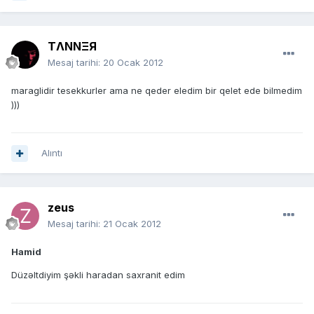
TΛNNΞЯ
Mesaj tarihi:
20 Ocak 2012
maraglidir tesekkurler ama ne qeder eledim bir qelet ede bilmedim
)))
Alıntı
zeus
Mesaj tarihi:
21 Ocak 2012
Hamid
Düzəltdiyim şəkli haradan saxranit edim