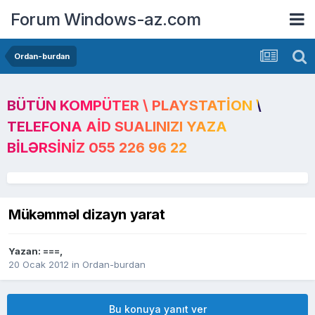
Forum Windows-az.com
Ordan-burdan
BÜTÜN KOMPÜTER \ PLAYSTATION \
TELEFONA AID SUALINIZI YAZA
BILƏRSINIZ 055 226 96 22
Mükəmməl dizayn yarat
Yazan:
===
,
20 Ocak 2012
in
Ordan-burdan
Bu konuya yanıt ver