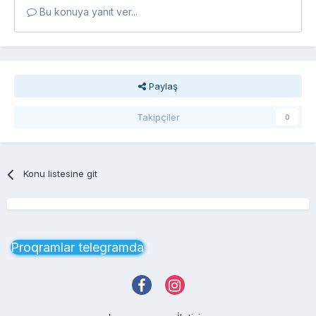
Bu konuya yanıt ver...
Paylaş
Takipçiler
0
Konu listesine git
Proqramlar telegramda