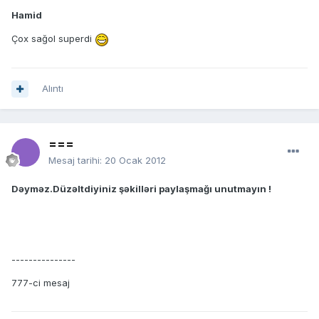
Hamid
Çox sağol superdi
Alıntı
===
Mesaj tarihi:
20 Ocak 2012
Dəyməz.Düzəltdiyiniz şəkilləri paylaşmağı unutmayın !
---------------
777-ci mesaj