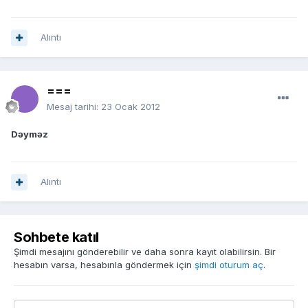
Alıntı
===
Mesaj tarihi:
23 Ocak 2012
Dəyməz
Alıntı
Sohbete katıl
Şimdi mesajını gönderebilir ve daha sonra kayıt olabilirsin. Bir
hesabın varsa, hesabınla göndermek için
şimdi oturum aç
.