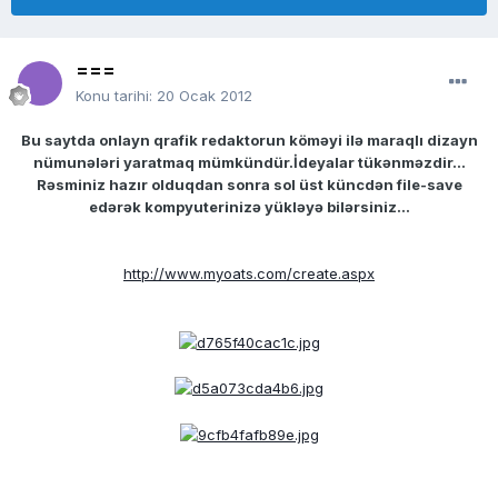
===
Konu tarihi:
20 Ocak 2012
Bu saytda onlayn qrafik redaktorun köməyi ilə maraqlı dizayn
nümunələri yaratmaq mümkündür.İdeyalar tükənməzdir...
Rəsminiz hazır olduqdan sonra sol üst küncdən file-save
edərək kompyuterinizə yükləyə bilərsiniz...
http://www.myoats.com/create.aspx