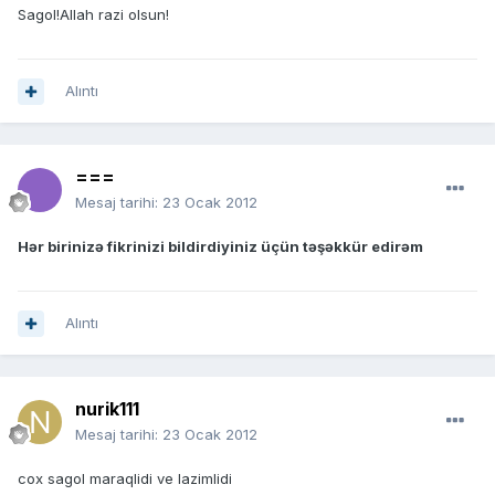
Sagol!Allah razi olsun!
Alıntı
===
Mesaj tarihi:
23 Ocak 2012
Hər birinizə fikrinizi bildirdiyiniz üçün təşəkkür edirəm
Alıntı
nurik111
Mesaj tarihi:
23 Ocak 2012
cox sagol maraqlidi ve lazimlidi