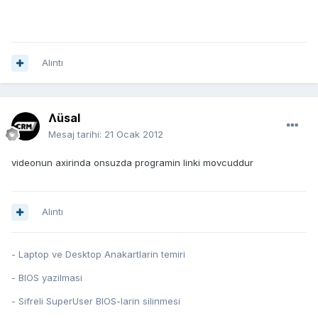
Alıntı
Ʌüsal
Mesaj tarihi:
21 Ocak 2012
videonun axirinda onsuzda programin linki movcuddur
Alıntı
- Laptop ve Desktop Anakartlarin temiri
- BIOS yazilmasi
- Sifreli SuperUser BIOS-larin silinmesi