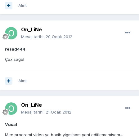
Alıntı
On_LiNe
Mesaj tarihi:
20 Ocak 2012
resad444
Çox sağol
Alıntı
On_LiNe
Mesaj tarihi:
21 Ocak 2012
Vusal
Men proqrami video ya baxib yigmisam yani editlememisem...