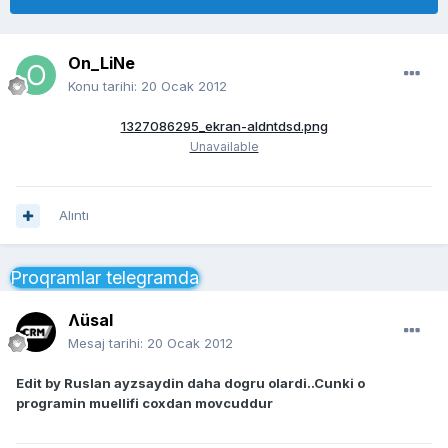
On_LiNe
Konu tarihi:
20 Ocak 2012
1327086295_ekran-aldntdsd.png
Unavailable
Alıntı
Proqramlar telegramda
Ʌüsal
Mesaj tarihi:
20 Ocak 2012
Edit by Ruslan ayzsaydin daha dogru olardi..Cunki o
programin muellifi coxdan movcuddur