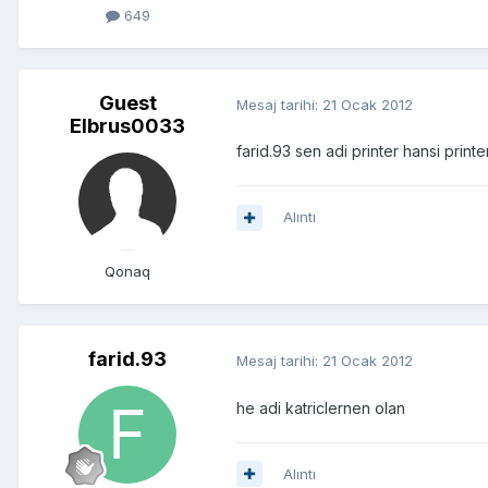
649
Guest
Mesaj tarihi:
21 Ocak 2012
Elbrus0033
farid.93 sen adi printer hansi prin
Alıntı
Qonaq
farid.93
Mesaj tarihi:
21 Ocak 2012
he adi katriclernen olan
Alıntı