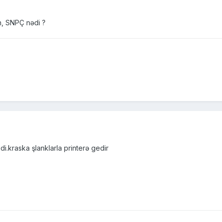
n, SNPÇ nədi ?
di.kraska şlanklarla printerə gedir