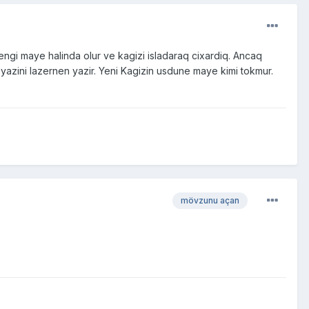
 Rengi maye halinda olur ve kagizi isladaraq cixardiq. Ancaq
e yazini lazernen yazir. Yeni Kagizin usdune maye kimi tokmur.
mövzunu açan