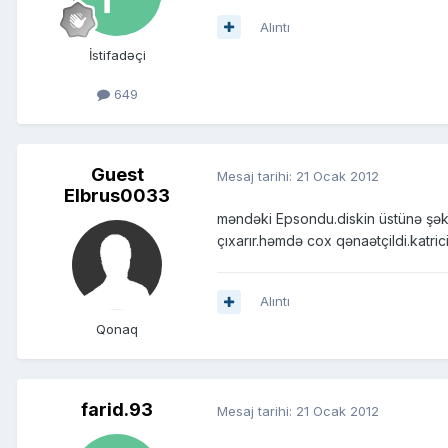
Alıntı
İstifadəçi
649
Guest
Mesaj tarihi:
21 Ocak 2012
Elbrus0033
məndəki Epsondu.diskin üstünə şəkil,
çıxarır.həmdə cox qənaətçildi.katr
Alıntı
Qonaq
farid.93
Mesaj tarihi:
21 Ocak 2012