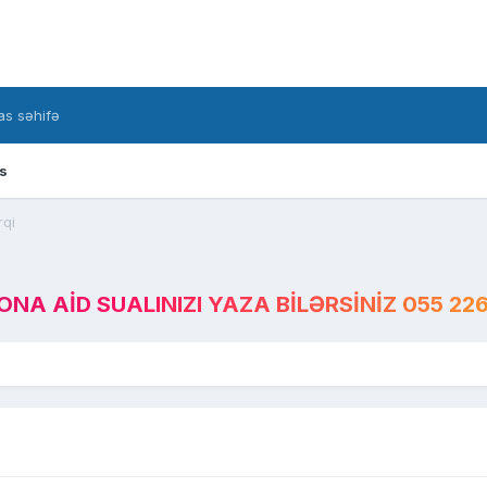
s səhifə
s
rqi
A AID SUALINIZI YAZA BILƏRSINIZ 055 226