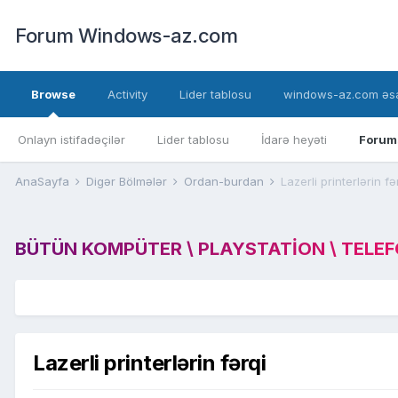
Forum Windows-az.com
Browse
Activity
Lider tablosu
windows-az.com əsa
Onlayn istifadəçilər
Lider tablosu
İdarə heyəti
Forum
AnaSayfa
Digər Bölmələr
Ordan-burdan
Lazerli printerlərin fə
BÜTÜN KOMPÜTER \ PLAYSTATION \ TELEFON
Lazerli printerlərin fərqi