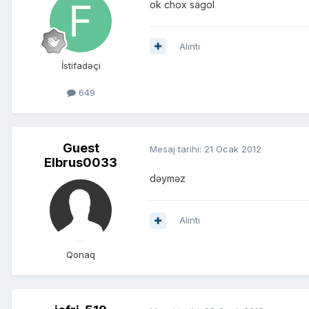
ok chox sagol
Alıntı
İstifadəçi
649
Guest
Mesaj tarihi:
21 Ocak 2012
Elbrus0033
dəyməz
Alıntı
Qonaq