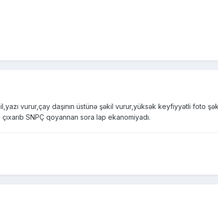
yazı vurur,çay daşının üstünə şəkil vurur,yüksək keyfiyyətli foto şəkil 
ici çıxarıb SNPÇ qoyannan sora lap ekanomiyadı.