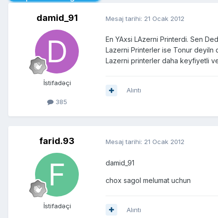
damid_91
Mesaj tarihi:
21 Ocak 2012
En YAxsi LAzerni Printerdi. Sen Ded
Lazerni Printerler ise Tonur deyiln
Lazerni printerler daha keyfiyetli 
İstifadəçi
Alıntı
385
farid.93
Mesaj tarihi:
21 Ocak 2012
damid_91
chox sagol melumat uchun
İstifadəçi
Alıntı