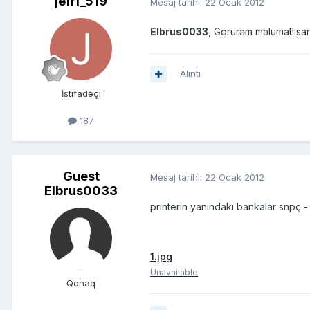
jefri_519
Mesaj tarihi:
22 Ocak 2012
Elbrus0033
, Görürəm məlumatlısa
Alıntı
İstifadəçi
187
Guest
Mesaj tarihi:
22 Ocak 2012
Elbrus0033
printerin yanındakı bankalar snpç - 
1.jpg
Unavailable
Qonaq