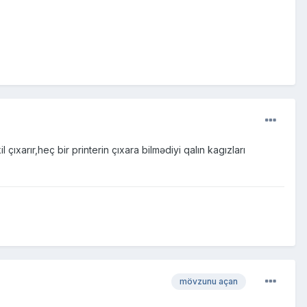
çıxarır,heç bir printerin çıxara bilmədiyi qalın kagızları
mövzunu açan