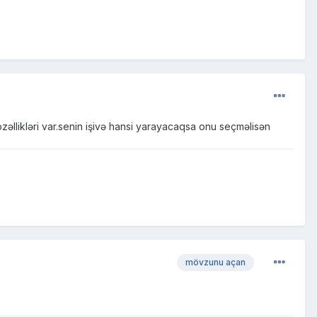
 özəllikləri var.senin işivə hansi yarayacaqsa onu seçməlisən
mövzunu açan