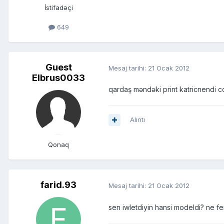
İstifadəçi
649
Guest
Mesaj tarihi:
21 Ocak 2012
Elbrus0033
qardaş məndəki print katricnendi cox
Alıntı
Qonaq
farid.93
Mesaj tarihi:
21 Ocak 2012
sen iwletdiyin hansi modeldi? ne fer