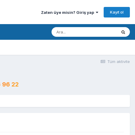
Kayıt ol
Zaten üye misin? Giriş yap
Tüm aktivite
 96 22