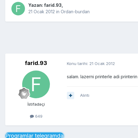
Yazan:
farid.93
,
21 Ocak 2012
in
Ordan-burdan
farid.93
Konu tarihi:
21 Ocak 2012
salam. lazerni printerle adi printer
Alıntı
İstifadəçi
649
Proqramlar telegramda