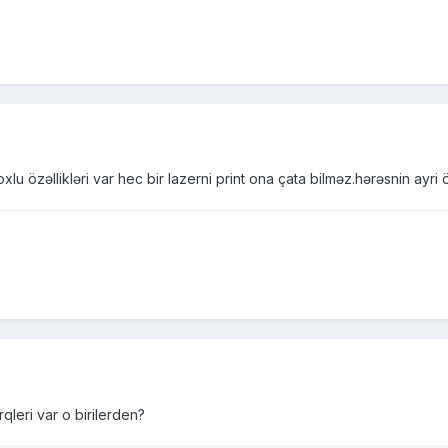
lu özəllikləri var hec bir lazerni print ona çata bilməz.hərəsnin ayri
qleri var o birilerden?