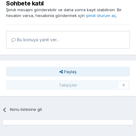
Sohbete katıl
Şimdi mesajını gönderebilir ve daha sonra kayıt olabilirsin. Bir
hesabın varsa, hesabınla göndermek için
şimdi oturum aç
.
Bu konuya yanıt ver...
Paylaş
Takipçiler
0
Konu listesine git