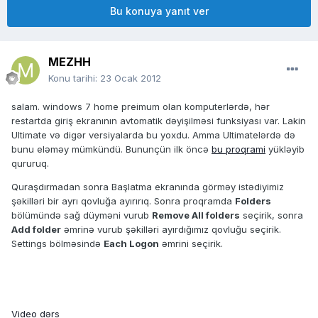
Bu konuya yanıt ver
MEZHH
Konu tarihi:
23 Ocak 2012
salam. windows 7 home preimum olan komputerlərdə, hər
restartda giriş ekranının avtomatik dəyişilməsi funksiyası var. Lakin
Ultimate və digər versiyalarda bu yoxdu. Amma Ultimatelərdə də
bunu eləməy mümkündü. Bununçün ilk öncə
bu proqrami
yükləyib
qururuq.
Quraşdırmadan sonra Başlatma ekranında görməy istədiyimiz
şəkilləri bir ayrı qovluğa ayırırıq. Sonra proqramda
Folders
bölümündə sağ düyməni vurub
Remove All folders
seçirik, sonra
Add folder
əmrinə vurub şəkilləri ayırdığımız qovluğu seçirik.
Settings bölməsində
Each Logon
əmrini seçirik.
Video dərs