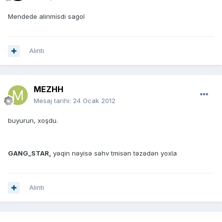
Mendede alinmisdi sagol
Alıntı
MEZHH
Mesaj tarihi:
24 Ocak 2012
buyurun, xoşdu.
GANG_STAR,
yəqin nəyisə səhv tmisən təzədən yoxla
Alıntı