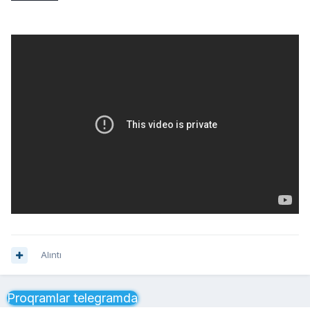
Alıntı
Proqramlar telegramda