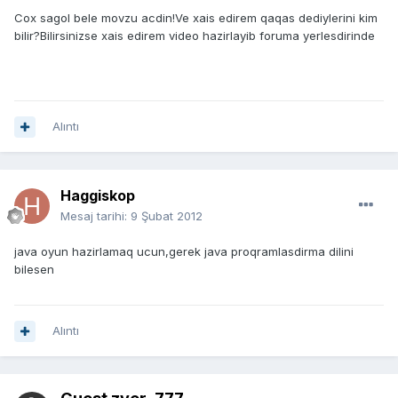
Cox sagol bele movzu acdin!Ve xais edirem qaqas dediylerini kim
bilir?Bilirsinizse xais edirem video hazirlayib foruma yerlesdirinde
Alıntı
Haggiskop
Mesaj tarihi:
9 Şubat 2012
java oyun hazirlamaq ucun,gerek java proqramlasdirma dilini
bilesen
Alıntı