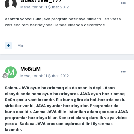
Guest zver_777
Mesaj tarihi:
11 Şubat 2012
Asantdi yooxdu.Kim java proqram hazirlaya bilirler?Bilen varsa
xais eedirem hazirlayinda.Hemde videoda cekerdizde.
Alıntı
MoBiLiM
Mesaj tarihi:
11 Şubat 2012
Salam. JAVA oyun hazırlamaq elə də asan iş deyil. Asan
olsaydı onda hamı oyun hazırlayardı. JAVA oyun hazırlamaq
üçün çoxlu vaxt lazımdır. Elə buna görə də hal-hazırda çoxlu
şirkətlər var ki, JAVA oyunlar hazırlayırlar. Proqramlar da
buna daxildir. Amma JAVA dilini istənilən adam çox sadə JAVA
proqramlar hazırlaya bilər. Konkret olaraq dərslik və ya video
yoxdu. Sadəcə JAVA proqramlaşdırma dilini öyrənmək
lazımdır.