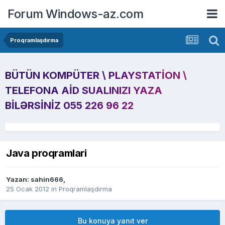
Forum Windows-az.com
Proqramlaşdırma
BÜTÜN KOMPÜTER \ PLAYSTATION \
TELEFONA AID SUALINIZI YAZA
BILƏRSINIZ 055 226 96 22
Java proqramlari
Yazan:
sahin666
,
25 Ocak 2012
in
Proqramlaşdırma
Bu konuya yanıt ver