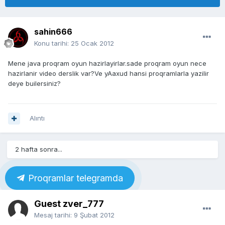
sahin666
Konu tarihi:
25 Ocak 2012
Mene java proqram oyun hazirlayirlar.sade proqram oyun nece
hazirlanir video derslik var?Ve yAaxud hansi proqramlarla yazilir
deye builersiniz?
Alıntı
2 hafta sonra...
Proqramlar telegramda
Guest zver_777
Mesaj tarihi:
9 Şubat 2012