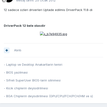
Mesaj tarihi:
25 Ocak 2012
12 sadece ozleri driverleri Uptade edilmis DriverPack 11.8-di
DriverPack 12 bele olasdir
Alıntı
- Laptop ve Desktop Anakartlarin temiri
- BIOS yazilmasi
- Sifreli SuperUser BIOS-larin silinmesi
- Kicik chiplerin deyisidrilmesi
- BGA Chiplerin deyisdirilmesi (GPU/CPU/FCH/PCH/HM ve s)