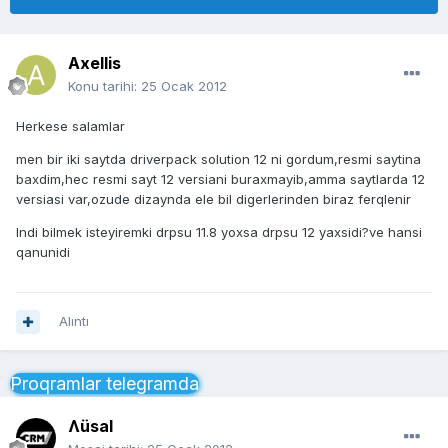
Axellis
Konu tarihi:
25 Ocak 2012
Herkese salamlar
men bir iki saytda driverpack solution 12 ni gordum,resmi saytina
baxdim,hec resmi sayt 12 versiani buraxmayib,amma saytlarda 12
versiasi var,ozude dizaynda ele bil digerlerinden biraz ferqlenir
Indi bilmek isteyiremki drpsu 11.8 yoxsa drpsu 12 yaxsidi?ve hansi
qanunidi
Alıntı
Proqramlar telegramda
Ʌüsal