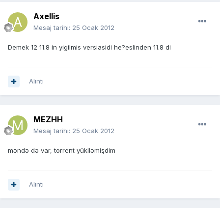
Axellis
Mesaj tarihi:
25 Ocak 2012
Demek 12 11.8 in yigilmis versiasidi he?eslinden 11.8 di
Alıntı
MEZHH
Mesaj tarihi:
25 Ocak 2012
məndə də var, torrent yüklləmişdim
Alıntı