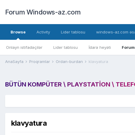
Forum Windows-az.com
Browse
Activity
Lider tablosu
windows-az.com əsa
Onlayn istifadəçilər
Lider tablosu
İdarə heyəti
Forum
AnaSayfa
Proqramlar
Ordan-burdan
klavyatura
BÜTÜN KOMPÜTER \ PLAYSTATION \ TELEFON
klavyatura