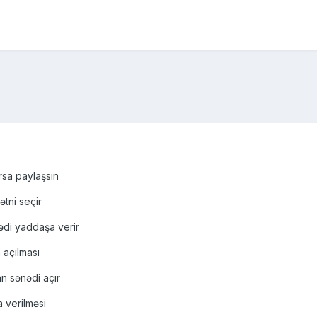
rsa paylaşsın
ətni seçir
nədi yaddaşa verir
 açılması
n sənədi açır
a verilməsi