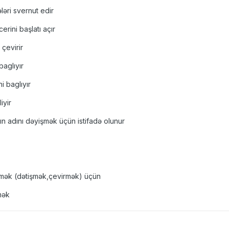
əri svernut edir
erini başlatı açır
 çevirir
baglıyır
i baglıyır
iyir
lın adını dəyişmək üçün istifadə olunur
zmək (dətişmək,çevirmək) üçün
mək