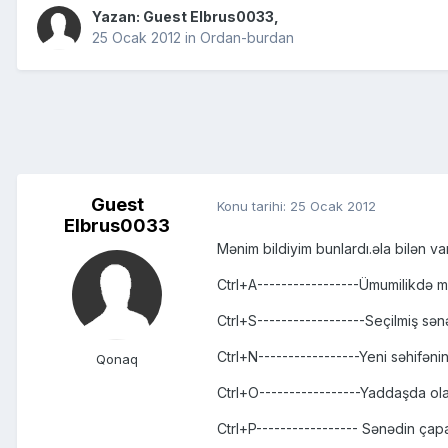
Yazan: Guest Elbrus0033,
25 Ocak 2012
in
Ordan-burdan
Guest
Konu tarihi:
25 Ocak 2012
Elbrus0033
Mənim bildiyim bunlardı.əla bilən va
Ctrl+A-----------------Ümumilikdə m
Ctrl+S------------------Seçilmiş sə
Ctrl+N-----------------Yeni səhifənin
Qonaq
Ctrl+O-----------------Yaddaşda ola
Ctrl+P----------------- Sənədin çap