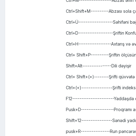
Ctrl+M------------------Abzas əmri 
Ctrl+Shift+M----------Abzası sola ç
Ctrl+Ü-------------------Səhifəni ba
Ctrl+D-------------------Şriftin Ko
Ctrl+H------------------Axtarış və 
Ctrl+ Shift+P----------Şriftin ölçüsü
Shift+Alt----------------Dili dəyişir
Ctrl+ Shift+(+)--------Şrifti qüvvətə
Ctrl+(+)-----------------Şrifti indeks
F12-----------------------Yaddaşda 
Pusk+D------------------Proqramı aş
Shift+12-----------------Sənədi yad
pusk+R----------------Run pəncərəsi