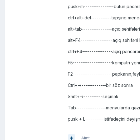
pusk+m----------------bütün pəcərəl
ctrl+alt+del-----------tapşırıq menec
alt+tab----------------açıq səhifələri
alt+F4-----------------açıq səhifəni 
ctrl+F4----------------açıq pəncərən
F5---------------------komputri yenil
F2---------------------papkanın,fay
Ctrl+→-------------bir söz sonra
Shift+→----------seçmək
Tab----------------menyularda gə
pusk + L----------istifadəçini dəyiş
Alıntı