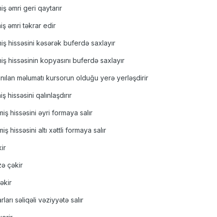
miş əmri geri qaytarır
miş əmri təkrar edir
miş hissəsini kəsərək buferdə saxlayır
miş hissəsinin kopyasını buferdə saxlayır
anılan məlumatı kursorun olduğu yerə yerləşdirir
ş hissəsini qalınlaşdırır
miş hissəsini əyri formaya salır
ş hissəsini altı xəttli formaya salır
ir
zə çəkir
əkir
ları səliqəli vəziyyətə salır