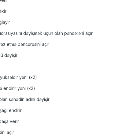
verir
əkir
ğlayır
nfuqrasiyasını dəyişmək üçün olan pəncərəni açır
əvəz etmə pəncərəsini açır
nü dəyişir
 yüksəldir yəni (x2)
ə endirir yəni (x2)
olan sənədin adını dəyişir
ağı endirir
daşa verir
ni açır