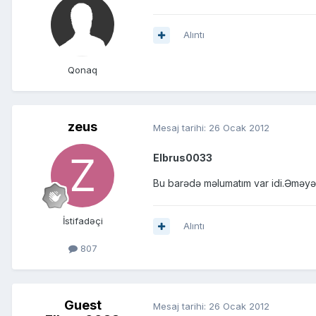
Alıntı
Qonaq
zeus
Mesaj tarihi:
26 Ocak 2012
Elbrus0033
Bu barədə məlumatım var idi.Əməyə
İstifadəçi
Alıntı
807
Guest
Mesaj tarihi:
26 Ocak 2012