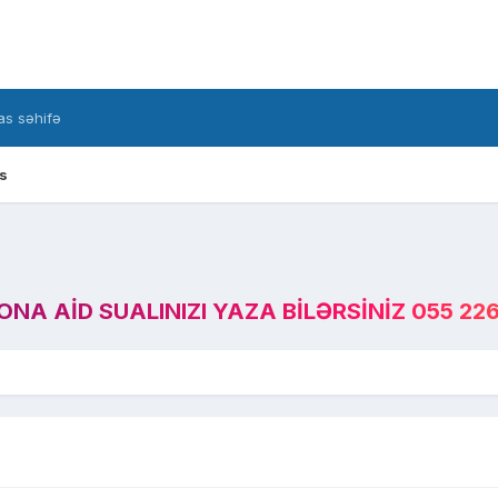
s səhifə
s
A AID SUALINIZI YAZA BILƏRSINIZ 055 226