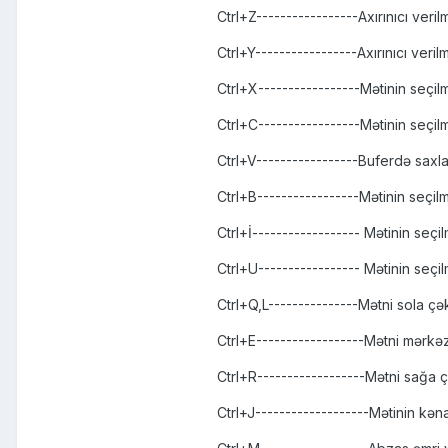
Ctrl+Z-----------------Axırınıcı veril
Ctrl+Y-----------------Axırınıcı veril
Ctrl+X-----------------Mətinin seçil
Ctrl+C-----------------Mətinin seçil
Ctrl+V-----------------Buferdə saxl
Ctrl+B-----------------Mətinin seçilmi
Ctrl+İ------------------ Mətinin seçil
Ctrl+U----------------- Mətinin seçilmi
Ctrl+Q,L---------------Mətni sola çək
Ctrl+E------------------Mətni mərkə
Ctrl+R------------------Mətni sağa ç
Ctrl+J-------------------Mətinin kənar