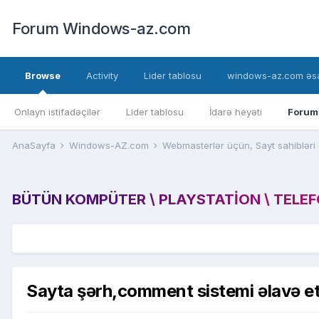
Forum Windows-az.com
Browse
Activity
Lider tablosu
windows-az.com əsa
Onlayn istifadəçilər
Lider tablosu
İdarə heyəti
Forum
AnaSayfa
Windows-AZ.com
Webmasterlər üçün, Sayt sahibləri
BÜTÜN KOMPÜTER \ PLAYSTATION \ TELEFON
Sayta şərh,comment sistemi əlavə 