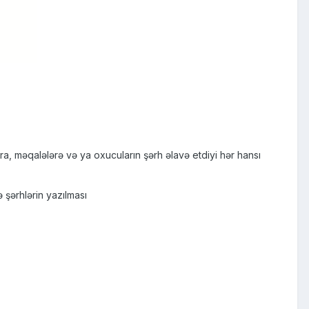
a, məqalələrə və ya oxucuların şərh əlavə etdiyi hər hansı
şərhlərin yazılması