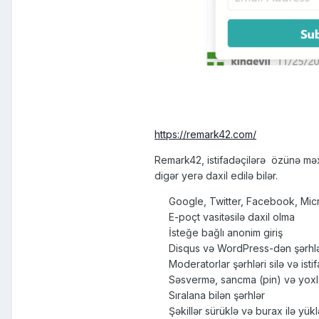
https://remark42.com/
Remark42, istifadəçilərə özünə məx
digər yerə daxil edilə bilər.
Google, Twitter, Facebook, Microso
E-poçt vasitəsilə daxil olma
İsteğe bağlı anonim giriş
Disqus və WordPress-dən şərhləri
Moderatorlar şərhləri silə və istifa
Səsvermə, sancma (pin) və yoxla
Sıralana bilən şərhlər
Şəkillər sürüklə və burax ilə yükl