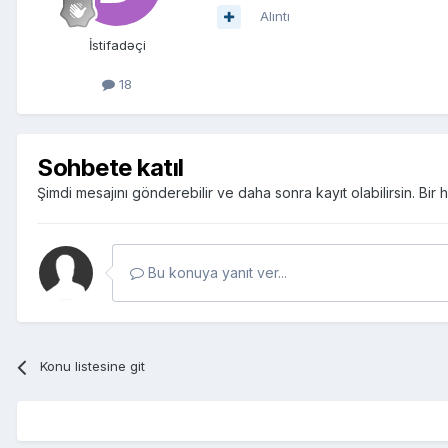
Alıntı
İstifadəçi
18
Sohbete katıl
Şimdi mesajını gönderebilir ve daha sonra kayıt olabilirsin. Bi
Bu konuya yanıt ver...
Konu listesine git