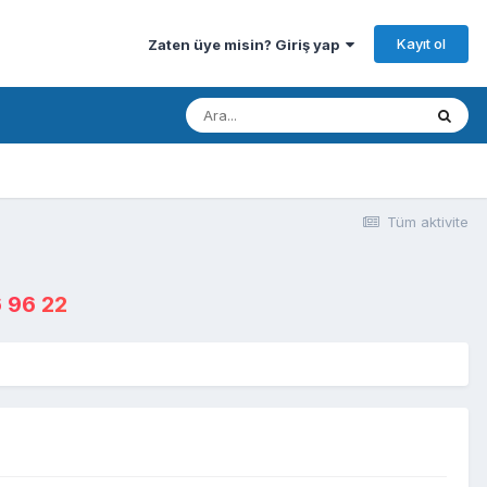
Kayıt ol
Zaten üye misin? Giriş yap
Tüm aktivite
 96 22