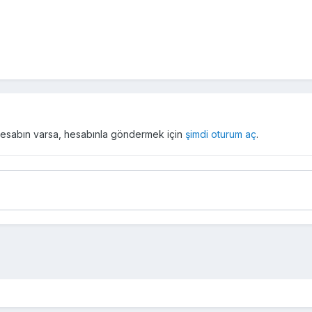
r hesabın varsa, hesabınla göndermek için
şimdi oturum aç
.