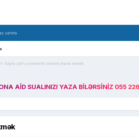
s səhifə
s
Sayta şərh,comment sistemi əlavə etmək
A AID SUALINIZI YAZA BILƏRSINIZ 055 226
etmək