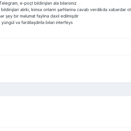
egram, e-poçt bildirişləri ala bilərsiniz
ldirişləri alırki, kimsə onların şərhlərinə cavab verdikdə xəbərdar ol
r şey bir məlumat faylına daxil edilmişdir
ngül və fərdiləşdirilə bilən interfeys