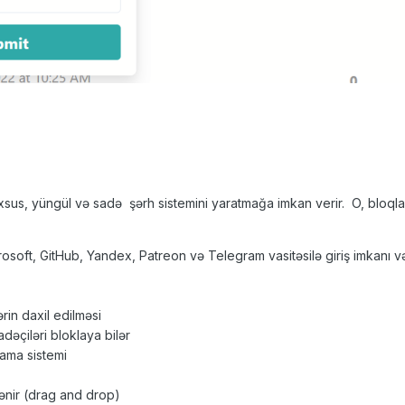
sus, yüngül və sadə şərh sistemini yaratmağa imkan verir. O, bloqlar
ft, GitHub, Yandex, Patreon və Telegram vasitəsilə giriş imkanı və 
n daxil edilməsi
dəçiləri bloklaya bilər
ma sistemi
ənir (drag and drop)