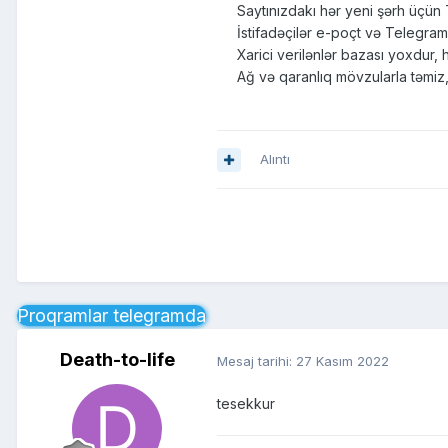
Saytınızdakı hər yeni şərh üçün Tel
İstifadəçilər e-poçt və Telegram bi
Xarici verilənlər bazası yoxdur, hə
Ağ və qaranlıq mövzularla təmiz, yü
Alıntı
Proqramlar telegramda
Death-to-life
Mesaj tarihi:
27 Kasım 2022
tesekkur