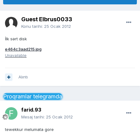
Guest Elbrus0033
Konu tarihi:
25 Ocak 2012
İlk sərt disk
e464c3aad215.jpg
Unavailable
Alıntı
Proqramlar telegramda
farid.93
Mesaj tarihi:
25 Ocak 2012
tewekkur melumata gore