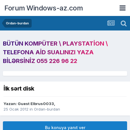
Forum Windows-az.com
Ordan-burdan
BÜTÜN KOMPÜTER \ PLAYSTATION \
TELEFONA AID SUALINIZI YAZA
BILƏRSINIZ 055 226 96 22
İlk sərt disk
Yazan: Guest Elbrus0033,
25 Ocak 2012
in
Ordan-burdan
Bu konuya yanıt ver