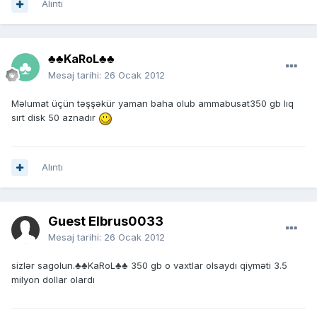
Alıntı
♣♣KaRoL♣♣
Mesaj tarihi:
26 Ocak 2012
Məlumat üçün təşşəkür yaman baha olub ammabusat350 gb lıq
sırt disk 50 aznadır
Alıntı
Guest Elbrus0033
Mesaj tarihi:
26 Ocak 2012
sizlər sagolun.♣♣KaRoL♣♣ 350 gb o vaxtlar olsaydı qiyməti 3.5
milyon dollar olardı