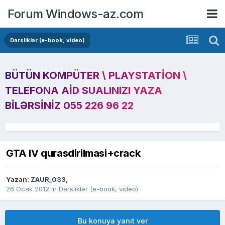
Forum Windows-az.com
Dərsliklər (e-book, video)
BÜTÜN KOMPÜTER \ PLAYSTATION \
TELEFONA AID SUALINIZI YAZA
BILƏRSINIZ 055 226 96 22
GTA IV qurasdirilmasi+crack
Yazan:
ZAUR_033
,
26 Ocak 2012
in
Dərsliklər (e-book, video)
Bu konuya yanıt ver