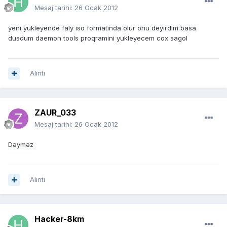
Mesaj tarihi:
26 Ocak 2012
yeni yukleyende faly iso formatinda olur onu deyirdim basa
dusdum daemon tools proqramini yukleyecem cox sagol
Alıntı
ZAUR_033
Mesaj tarihi:
26 Ocak 2012
Dəyməz
Alıntı
Hacker-8km