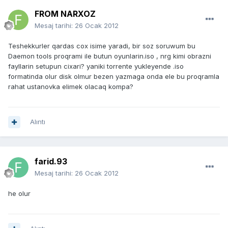
FROM NARXOZ
Mesaj tarihi:
26 Ocak 2012
Teshekkurler qardas cox isime yaradi, bir soz soruwum bu
Daemon tools proqrami ile butun oyunlarin.iso , nrg kimi obrazni
fayllarin setupun cixari? yaniki torrente yukleyende .iso
formatinda olur disk olmur bezen yazmaga onda ele bu proqramla
rahat ustanovka elimek olacaq kompa?
Alıntı
farid.93
Mesaj tarihi:
26 Ocak 2012
he olur