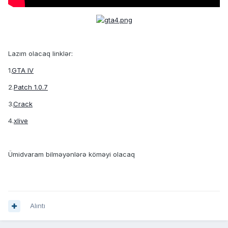
Lazım olacaq linklər:
1.
GTA IV
2.
Patch 1.0.7
3.
Crack
4.
xlive
Ümidvaram bilməyənlərə köməyi olacaq
Alıntı