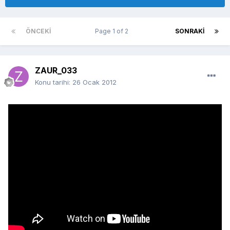
ÖNCEKI
Page 1 of 2
SONRAKI
ZAUR_033
Konu tarihi:
26 Ocak 2012