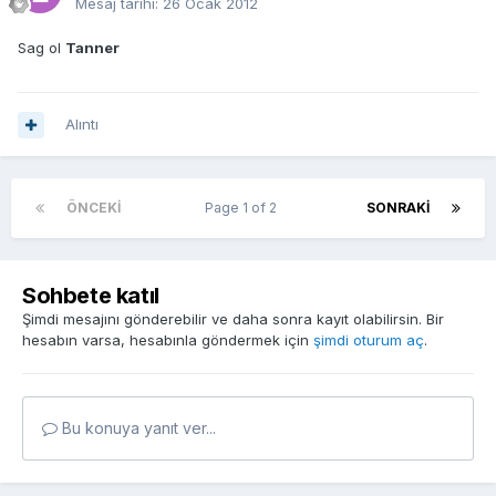
Mesaj tarihi:
26 Ocak 2012
Sag ol
Tanner
Alıntı
ÖNCEKI
Page 1 of 2
SONRAKI
Sohbete katıl
Şimdi mesajını gönderebilir ve daha sonra kayıt olabilirsin. Bir
hesabın varsa, hesabınla göndermek için
şimdi oturum aç
.
Bu konuya yanıt ver...