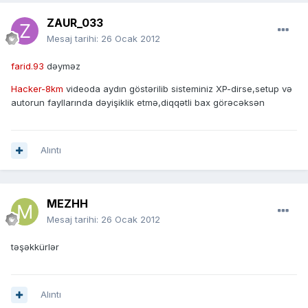
ZAUR_033
Mesaj tarihi:
26 Ocak 2012
farid.93
dəyməz
Hacker-8km
videoda aydın göstərilib sisteminiz XP-dirse,setup və
autorun fayllarında dəyişiklik etmə,diqqətli bax görəcəksən
Alıntı
MEZHH
Mesaj tarihi:
26 Ocak 2012
təşəkkürlər
Alıntı