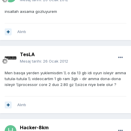
insallah axsama gozluyurem
Alıntı
TesLA
Mesaj tarihi:
26 Ocak 2012
Men basqa yerden yuklemisdim \\ o da 13 gb idi oyun isleyir amma
tutula-tutula \\ videocartim 1 gb ram 3gb - dir amma dona-dona
isleyir \\processor core 2 duo 2.80 gz \\sizce niye bele olur ?
Alıntı
Hacker-8km