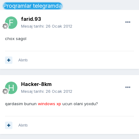
Proqramlar telegramda
farid.93
Mesaj tarihi:
26 Ocak 2012
chox sagol
Alıntı
Hacker-8km
Mesaj tarihi:
26 Ocak 2012
qardasim bunun
windows xp
ucun olani yoxdu?
Alıntı