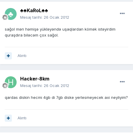
♣♣KaRoL♣♣
Mesaj tarihi:
26 Ocak 2012
sağol mən həmişə yükləyəndə uşaqlardan kömək istəyirdim
quraşdıra biləcəm çox sağol.
Alıntı
Hacker-8km
Mesaj tarihi:
26 Ocak 2012
qardas diskin hecmi 4gb di 7gb diske yerlesmeyecek axi neyliyim?
Alıntı