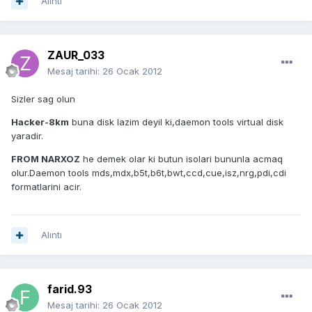
Alıntı
ZAUR_033
Mesaj tarihi:
26 Ocak 2012
Sizler sag olun
Hacker-8km
buna disk lazim deyil ki,daemon tools virtual disk
yaradir.
FROM NARXOZ
he demek olar ki butun isolari bununla acmaq
olur.Daemon tools mds,mdx,b5t,b6t,bwt,ccd,cue,isz,nrg,pdi,cdi
formatlarini acir.
Alıntı
farid.93
Mesaj tarihi:
26 Ocak 2012