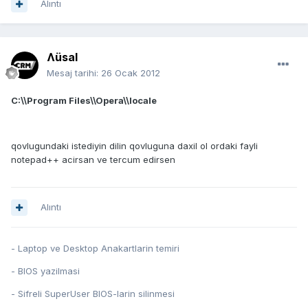
Alıntı
Ʌüsal
Mesaj tarihi:
26 Ocak 2012
C:\\Program Files\\Opera\\locale
qovlugundaki istediyin dilin qovluguna daxil ol ordaki fayli
notepad++ acirsan ve tercum edirsen
Alıntı
- Laptop ve Desktop Anakartlarin temiri
- BIOS yazilmasi
- Sifreli SuperUser BIOS-larin silinmesi