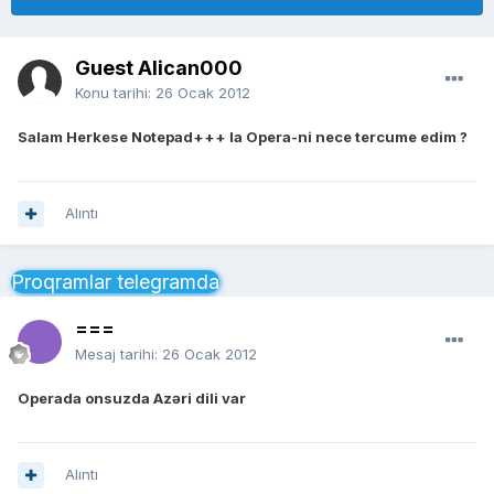
Guest Alican000
Konu tarihi:
26 Ocak 2012
Salam Herkese Notepad+++ la Opera-ni nece tercume edim ?
Alıntı
Proqramlar telegramda
===
Mesaj tarihi:
26 Ocak 2012
Operada onsuzda Azəri dili var
Alıntı