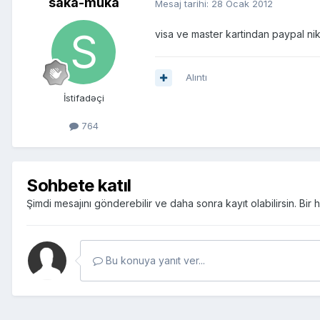
saka-muka
Mesaj tarihi:
28 Ocak 2012
visa ve master kartindan paypal ni
Alıntı
İstifadəçi
764
Sohbete katıl
Şimdi mesajını gönderebilir ve daha sonra kayıt olabilirsin. Bi
Bu konuya yanıt ver...