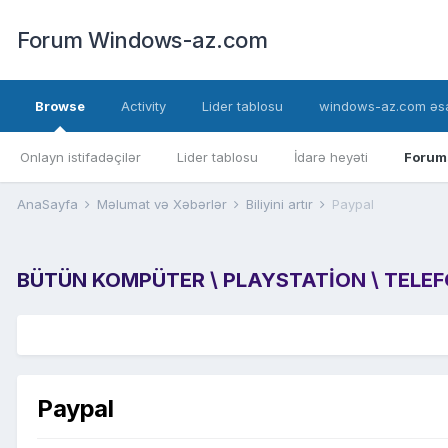
Forum Windows-az.com
Browse
Activity
Lider tablosu
windows-az.com əsa
Onlayn istifadəçilər
Lider tablosu
İdarə heyəti
Forum
AnaSayfa
Məlumat və Xəbərlər
Biliyini artır
Paypal
BÜTÜN KOMPÜTER \ PLAYSTATION \ TELEFON
Paypal