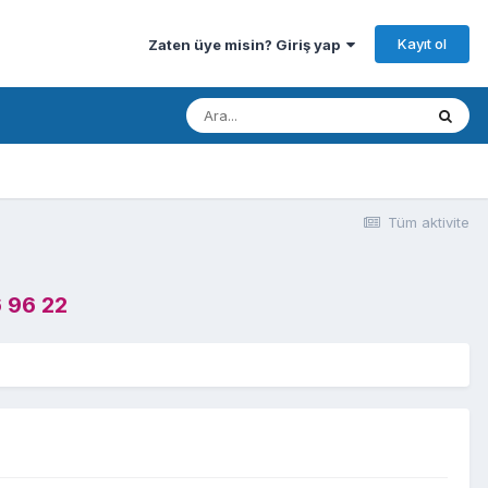
Kayıt ol
Zaten üye misin? Giriş yap
Tüm aktivite
 96 22