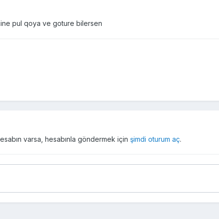
kine pul qoya ve goture bilersen
r hesabın varsa, hesabınla göndermek için
şimdi oturum aç
.