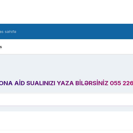
s səhifə
s
A AID SUALINIZI YAZA BILƏRSINIZ 055 226