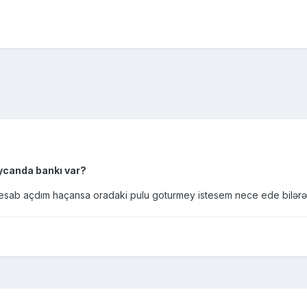
ycanda bankı var?
sab açdım haçansa oradaki pulu goturmey istesem nece ede bilərə