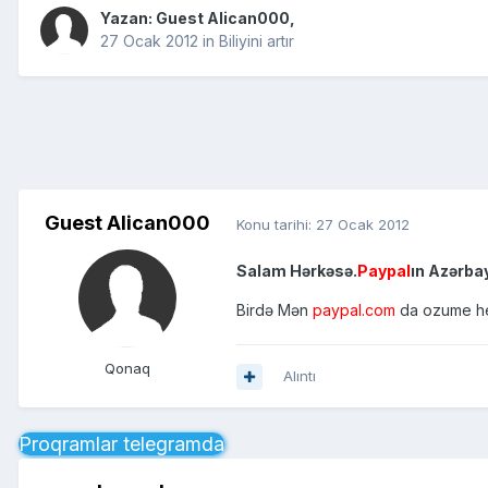
Yazan: Guest Alican000,
27 Ocak 2012
in
Biliyini artır
Guest Alican000
Konu tarihi:
27 Ocak 2012
Salam Hərkəsə.
Paypal
ın Azərba
Birdə Mən
paypal.com
da ozume he
Qonaq
Alıntı
Proqramlar telegramda