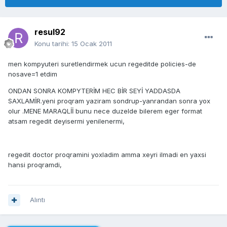
resul92
Konu tarihi:
15 Ocak 2011
men kompyuteri suretlendirmek ucun regeditde policies-de
nosave=1 etdim
ONDAN SONRA KOMPYTERİM HEC BİR SEYİ YADDASDA
SAXLAMİR.yeni proqram yaziram sondrup-yanrandan sonra yox
olur .MENE MARAQLİİ bunu nece duzelde bilerem eger format
atsam regedit deyisermi yenilenermi,
regedit doctor proqramini yoxladim amma xeyri ilmadi en yaxsi
hansi proqramdi,
Alıntı