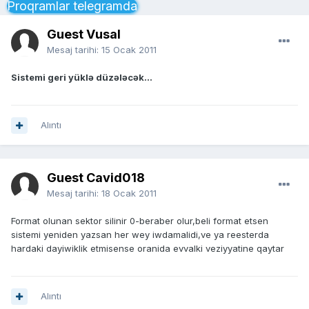
Proqramlar telegramda
Guest Vusal
Mesaj tarihi:
15 Ocak 2011
Sistemi geri yüklə düzələcək...
Alıntı
Guest Cavid018
Mesaj tarihi:
18 Ocak 2011
Format olunan sektor silinir 0-beraber olur,beli format etsen
sistemi yeniden yazsan her wey iwdamalidi,ve ya reesterda
hardaki dayiwiklik etmisense oranida evvalki veziyyatine qaytar
Alıntı