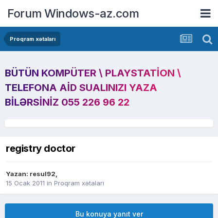
Forum Windows-az.com
Proqram xətaları
BÜTÜN KOMPÜTER \ PLAYSTATION \
TELEFONA AID SUALINIZI YAZA
BILƏRSINIZ 055 226 96 22
registry doctor
Yazan:
resul92
,
15 Ocak 2011
in
Proqram xətaları
Bu konuya yanıt ver