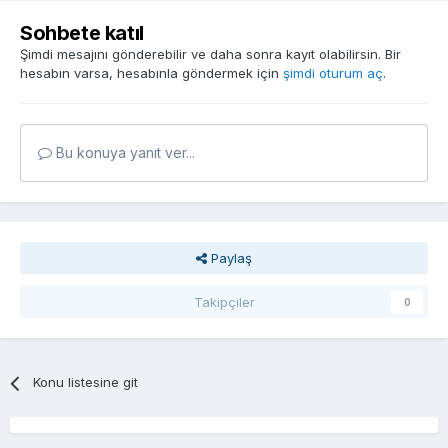
Sohbete katıl
Şimdi mesajını gönderebilir ve daha sonra kayıt olabilirsin. Bir
hesabın varsa, hesabınla göndermek için
şimdi oturum aç
.
Bu konuya yanıt ver...
Paylaş
Takipçiler
0
Konu listesine git