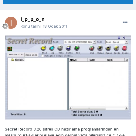
i_p_p_o_n
Konu tarihi:
18 Ocak 2011
Secret Record 3.26 şifrəli CD hazırlama proqramlarından ən
məşhurdur.Fayllarını əlavə edib dərhal yaza bilərsiniz cə CD-yə