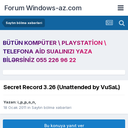
Forum Windows-az.com
Saytın bölmə xəbərləri
BÜTÜN KOMPÜTER \ PLAYSTATION \
TELEFONA AID SUALINIZI YAZA
BILƏRSINIZ 055 226 96 22
Secret Record 3.26 (Unattended by VuSaL)
Yazan:
i_p_p_o_n
,
18 Ocak 2011
in
Saytın bölmə xəbərləri
Bu konuya yanıt ver