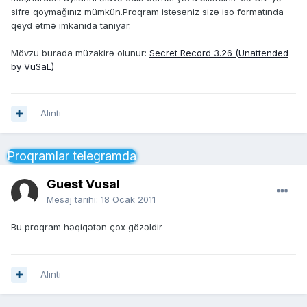
sifrə qoymağınız mümkün.Proqram istəsəniz sizə iso formatında
qeyd etmə imkanıda tanıyar.
Mövzu burada müzakirə olunur:
Secret Record 3.26 (Unattended
by VuSaL)
Alıntı
Proqramlar telegramda
Guest Vusal
Mesaj tarihi:
18 Ocak 2011
Bu proqram həqiqətən çox gözəldir
Alıntı