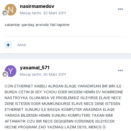
nasirmamedov
Mesaj tarihi:
30 Mart 2011
salamlar qardaş arxivdə fail tapılmır
Alıntı
yasamal_571
Mesaj tarihi:
30 Mart 2011
CON ETHERNET KABELI ALIRSAN ELAQE YARADIRSAN BIR BIRI ILE
BURDA CETIN BI SEY YOXDU EGER MODEM HEMIN EV NOMRESINE
NASTROYKA OLUNUBSA VE PROBLEMSIZ ISLEYIRSE ELAVE NECE
DENE ISTESEN EGER MUMKUNDURSE ELAVE NECE DENE ISTESEN
ETHERNET SUNURU ILE BASQA KOMPUTER ARASINDA ELAQE
YARADA BILERSEN HEMIN SUNURU KOMPUTERE TAXAN KIMI
AFTAMATIK OZU BIR NECE DEQIQENIN ICERISINDE ISLEYECEK
HECNE PROQRAM ZAD YAZMAQ LAZIM DEYIL MENCE-))