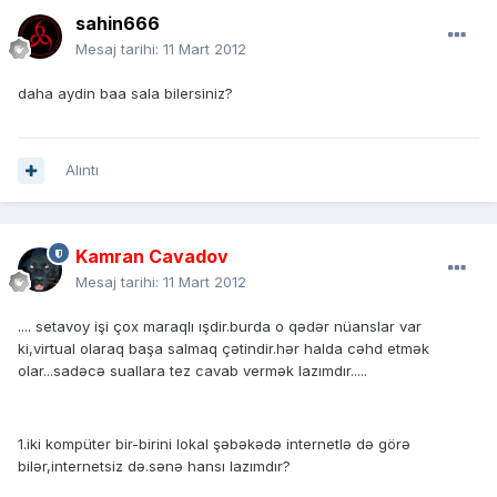
sahin666
Mesaj tarihi:
11 Mart 2012
daha aydin baa sala bilersiniz?
Alıntı
Kamran Cavadov
Mesaj tarihi:
11 Mart 2012
.... setavoy işi çox maraqlı ışdir.burda o qədər nüanslar var
ki,virtual olaraq başa salmaq çətindir.hər halda cəhd etmək
olar...sadəcə suallara tez cavab vermək lazımdır.....
1.iki kompüter bir-birini lokal şəbəkədə internetlə də görə
bilər,internetsiz də.sənə hansı lazımdır?