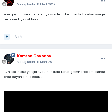
Mesaj tarihi:
11 Mart 2012
aha qoydum.sen mene en yaxsisi text dokumente basdan ayaga
ne lazimdi yaz at bura
Alıntı
Kamran Cavadov
Mesaj tarihi:
11 Mart 2012
.... hissə-hissə yaxşıdır....bu hər dəfə rahat getmir.problem olanda
orda dayanıb həll edək...