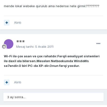
mende lokal webeke qurulub ama nedense nete girmir.????????
Alıntı
===
Mesaj tarihi:
5 Aralık 2011
Wi-Fi ilə çox asan və çox rahatdır.Fərqli əməliyyat sistemləri
ilə daxil ola bilərsən.Məsələn Netbookumda WindoWs
se7endir.O biri PC-də XP-dir.Onun fərqi yoxdur.
Alıntı
3 ay sonra...