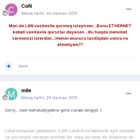
CoN
Mesaj tarihi:
24 Haziran 2010
Men de LAN vasitesile qurmaq isteyirem...Bunu ETHERNET
kabeli vasitesile qururlar deyesen...Bu haqda melumat
vermenizi isterdim...Hemin wunuru taxdiqdan sonra ne
etmeliyem??
Alıntı
mile
Mesaj tarihi:
29 Haziran 2010
Sorry... vaxt məhdudiyyətinə görə cavab ləngiyir. )
Lokal kompüter şəbəkələri (LAN-Lokal Area Network) eyni mühitdə
və çox böyük olmayan ərazidə (bir otaq, bir bina, bir müəssisə və