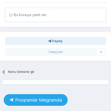
Bu konuya yanıt ver...
Paylaş
Takipçiler
0
Konu listesine git
Proqramlar telegramda