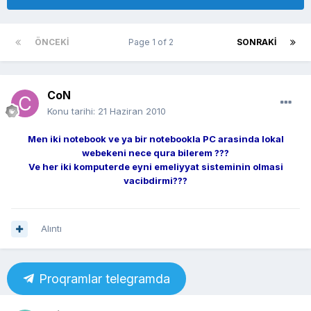
ÖNCEKI
Page 1 of 2
SONRAKI
CoN
Konu tarihi:
21 Haziran 2010
Men iki notebook ve ya bir notebookla PC arasinda lokal
webekeni nece qura bilerem ???
Ve her iki komputerde eyni emeliyyat sisteminin olmasi
vacibdirmi???
Alıntı
Proqramlar telegramda