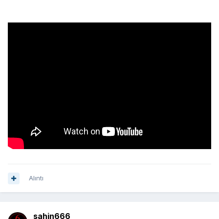
Alıntı
sahin666