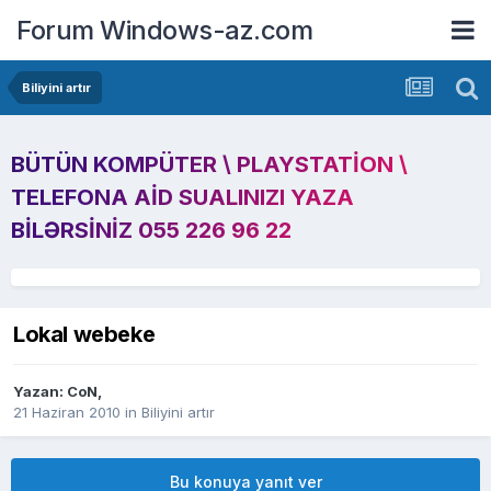
Forum Windows-az.com
Biliyini artır
BÜTÜN KOMPÜTER \ PLAYSTATION \
TELEFONA AID SUALINIZI YAZA
BILƏRSINIZ 055 226 96 22
Lokal webeke
Yazan:
CoN
,
21 Haziran 2010
in
Biliyini artır
Bu konuya yanıt ver