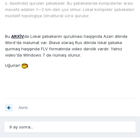
s. daxilində) qurulan şəbəkədir. Bu şəbəkələrdə kompüterlər arası
məsafə adətən 1—2 km-dən çox olmur. Lokal kompüter şəbəkələri
müxtəlif topologiya (struktura) üzrə qurulur.
Bu
ARXİV
də Lokal şəbəkənin qurulması haqqında Azəri dilində
Word'də məlumat var. Əlavə olaraq Rus dilində lokal şəbəkə
qurmaq haqqında FLV formatında video dərslik vardır. Yalnız
video'da Windows 7 də nümaiş olunur.
Uğurlar!
Alıntı
9 ay sonra...