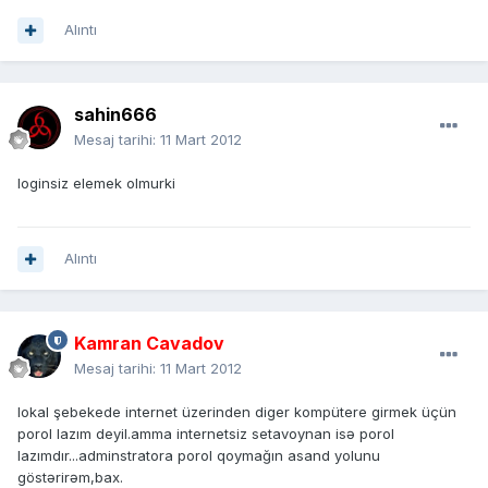
Alıntı
sahin666
Mesaj tarihi:
11 Mart 2012
loginsiz elemek olmurki
Alıntı
Kamran Cavadov
Mesaj tarihi:
11 Mart 2012
lokal şebekede internet üzerinden diger kompütere girmek üçün
porol lazım deyil.amma internetsiz setavoynan isə porol
lazımdır...adminstratora porol qoymağın asand yolunu
göstərirəm,bax.