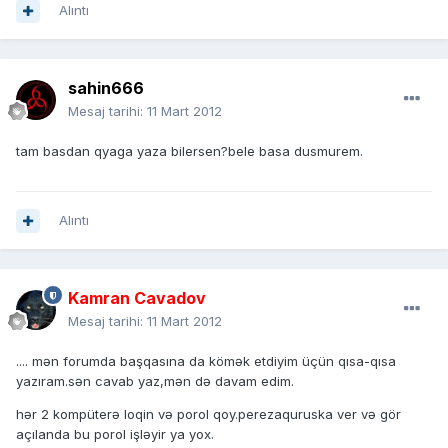
Alıntı
sahin666
Mesaj tarihi:
11 Mart 2012
tam basdan qyaga yaza bilersen?bele basa dusmurem.
Alıntı
Kamran Cavadov
Mesaj tarihi:
11 Mart 2012
.... mən forumda başqasına da kömək etdiyim üçün qısa-qısa
yazıram.sən cavab yaz,mən də davam edim.
hər 2 kompüterə loqin və porol qoy.perezaquruska ver və gör
açılanda bu porol işləyir ya yox.