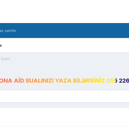
s səhifə
s
İslam
A AID SUALINIZI YAZA BILƏRSINIZ 055 226