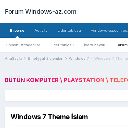
Forum Windows-az.com
Browse
Activity
Lider tablosu
windows-az.com əsa
Onlayn istifadəçilər
Lider tablosu
İdarə heyəti
Forum
AnaSayfa
Əməliyyat Sistemləri
Windows 7
Windows 7 Theme 
BÜTÜN KOMPÜTER \ PLAYSTATION \ TELEFON
Windows 7 Theme İslam