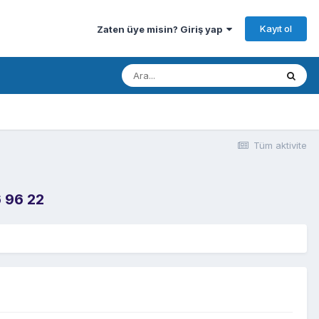
Kayıt ol
Zaten üye misin? Giriş yap
Tüm aktivite
 96 22