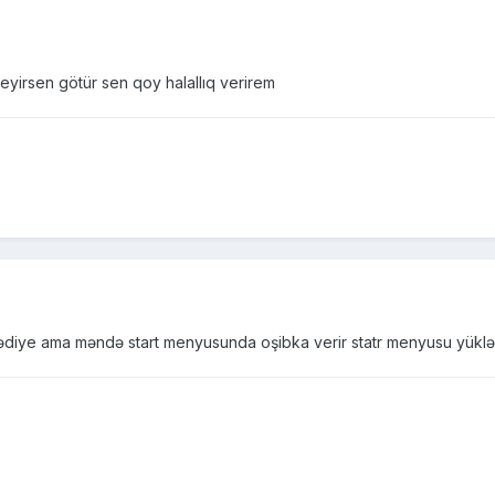
eyirsen götür sen qoy halallıq verirem
lədiye ama məndə start menyusunda oşibka verir statr menyusu yüklə