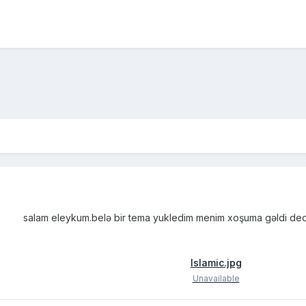
salam eleykum.belə bir tema yukledim menim xoşuma gəldi dedi
Islamic.jpg
Unavailable