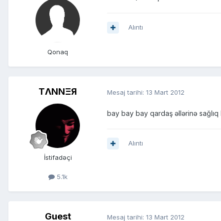
Alıntı
Qonaq
TΛNNΞЯ
Mesaj tarihi:
13 Mart 2012
bay bay bay qardaş əllərinə sağl
Alıntı
İstifadəçi
5.1k
Guest
Mesaj tarihi:
13 Mart 2012