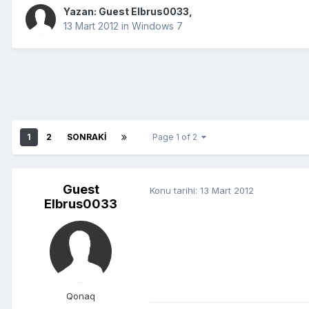
Yazan: Guest Elbrus0033,
13 Mart 2012
in
Windows 7
1
2
SONRAKI
Page 1 of 2
Guest
Konu tarihi:
13 Mart 2012
Elbrus0033
Qonaq