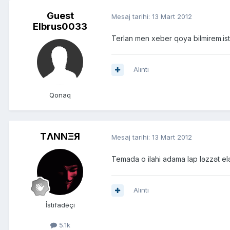
Guest
Mesaj tarihi:
13 Mart 2012
Elbrus0033
Terlan men xeber qoya bilmirem.ist
Alıntı
Qonaq
TΛNNΞЯ
Mesaj tarihi:
13 Mart 2012
Temada o ilahi adama lap ləzzət e
Alıntı
İstifadəçi
5.1k