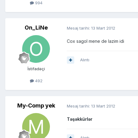
994
On_LiNe
Mesaj tarihi:
13 Mart 2012
Cox sagol mene de lazim idi
Alıntı
İstifadəçi
492
My-Comp yek
Mesaj tarihi:
13 Mart 2012
Təşəkkürlər
Alıntı