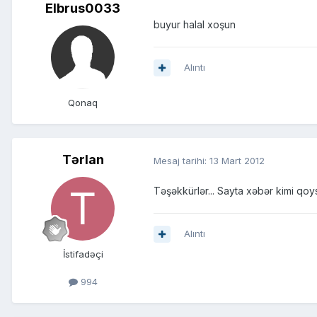
Elbrus0033
buyur halal xoşun
Alıntı
Qonaq
Tərlan
Mesaj tarihi:
13 Mart 2012
Təşəkkürlər... Sayta xəbər kimi qoy
Alıntı
İstifadəçi
994