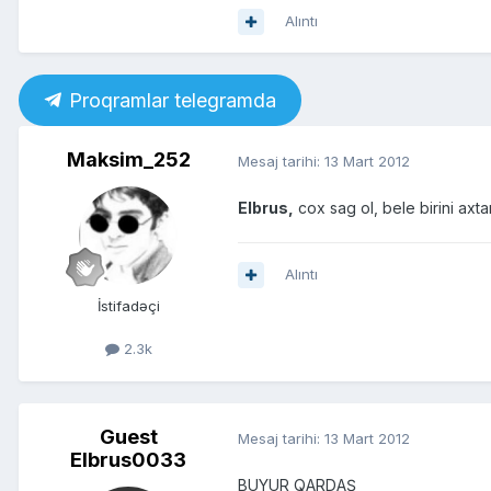
Alıntı
Proqramlar telegramda
Maksim_252
Mesaj tarihi:
13 Mart 2012
Elbrus,
cox sag ol, bele birini axt
Alıntı
İstifadəçi
2.3k
Guest
Mesaj tarihi:
13 Mart 2012
Elbrus0033
BUYUR QARDAŞ