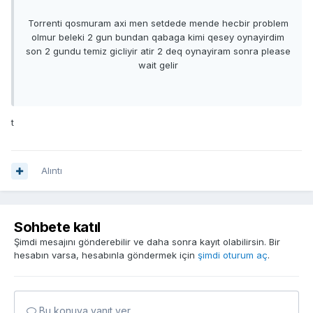
Torrenti qosmuram axi men setdede mende hecbir problem
olmur beleki 2 gun bundan qabaga kimi qesey oynayirdim
son 2 gundu temiz gicliyir atir 2 deq oynayiram sonra please
wait gelir
t
Alıntı
Sohbete katıl
Şimdi mesajını gönderebilir ve daha sonra kayıt olabilirsin. Bir
hesabın varsa, hesabınla göndermek için
şimdi oturum aç
.
Bu konuya yanıt ver...