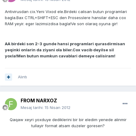
Antivirusdan cix.Yeni Vixod ele.Birdeki calisan butun programlari
bagla.Bax CTRL+SHIFT+ESC den Prosesslere hansilar daha cox
RAM yeyir. eger lazimsizdisa bagla!Ve son olaraq oyuna gir!
AA birdeki son 2-3 gunde hansi programlari qurasdirmisan
yeqinki onlarin da ziyani ola biler.Cox vacib deyilse sil
yoxla!Men butun mumkun cavablari demeye calisiram!
Alıntı
FROM NARXOZ
Mesaj tarihi:
15 Nisan 2012
Qaqaw xeyri yoxduye dediklerini bir bir eledim yenede alinmir
tullayir format atsam duzeler goresen?