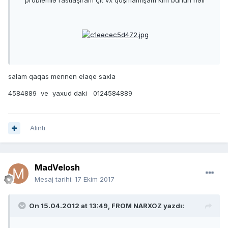
problemlə rastlaşıram çit vx qoşmamışam kim bunun həlr
salam qaqas mennen elaqe saxla
4584889 ve yaxud daki 0124584889
Alıntı
MadVelosh
Mesaj tarihi:
17 Ekim 2017
On 15.04.2012 at 13:49, FROM NARXOZ yazdı: