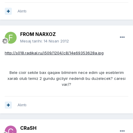
Alıntı
FROM NARXOZ
Mesaj tarihi:
14 Nisan 2012
http://s018.radikal.ru/i509/1204/c8/14e69353628a.jpg
Bele cixir sekile bax qaqaw bilmirem nece edim uje eseblerim
xarab olub temiz 2 gundu gicliyir nedendi bu duzelecek? caresi
var/?
Alıntı
CRaSH