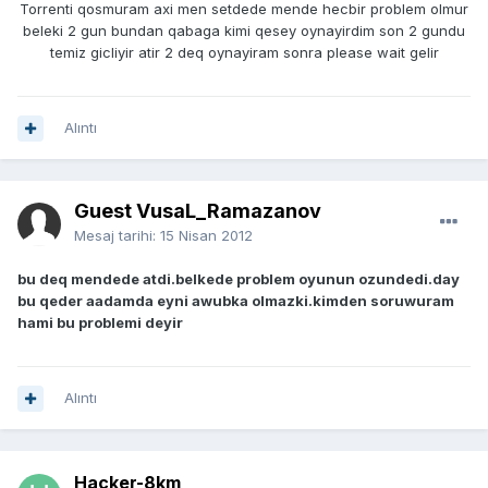
Torrenti qosmuram axi men setdede mende hecbir problem olmur
beleki 2 gun bundan qabaga kimi qesey oynayirdim son 2 gundu
temiz gicliyir atir 2 deq oynayiram sonra please wait gelir
Alıntı
Guest VusaL_Ramazanov
Mesaj tarihi:
15 Nisan 2012
bu deq mendede atdi.belkede problem oyunun ozundedi.day
bu qeder aadamda eyni awubka olmazki.kimden soruwuram
hami bu problemi deyir
Alıntı
Hacker-8km