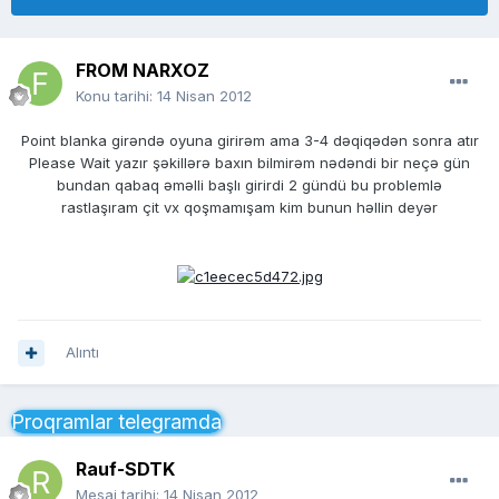
FROM NARXOZ
Konu tarihi:
14 Nisan 2012
Point blanka girəndə oyuna girirəm ama 3-4 dəqiqədən sonra atır
Please Wait yazır şəkillərə baxın bilmirəm nədəndi bir neçə gün
bundan qabaq əməlli başlı girirdi 2 gündü bu problemlə
rastlaşıram çit vx qoşmamışam kim bunun həllin deyər
Alıntı
Proqramlar telegramda
Rauf-SDTK
Mesaj tarihi:
14 Nisan 2012