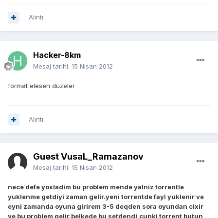
Alıntı
Hacker-8km
Mesaj tarihi:
15 Nisan 2012
format elesen duzeler
Alıntı
Guest VusaL_Ramazanov
Mesaj tarihi:
15 Nisan 2012
nece defe yoxladim bu problem mende yalniz torrentle
yuklenme getdiyi zaman gelir.yeni torrentde fayl yuklenir ve
eyni zamanda oyuna girirem 3-5 deqden sora oyundan cixir
ve bu problem gelir.belkede bu setdendi,cunki torrent butun