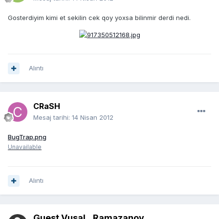
Gosterdiyim kimi et sekilin cek qoy yoxsa bilinmir derdi nedi.
Alıntı
CRaSH
Mesaj tarihi:
14 Nisan 2012
BugTrap.png
Unavailable
Alıntı
Guest VusaL_Ramazanov