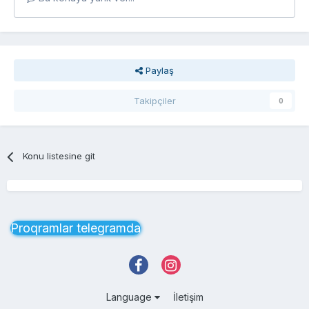
Paylaş
Takipçiler
0
Konu listesine git
Proqramlar telegramda
Language
İletişim