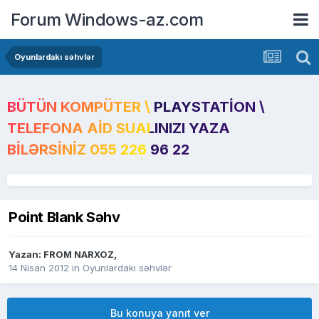
Forum Windows-az.com
Oyunlardakı səhvlər
BÜTÜN KOMPÜTER \ PLAYSTATION \
TELEFONA AID SUALINIZI YAZA
BILƏRSINIZ 055 226 96 22
Point Blank Səhv
Yazan:
FROM NARXOZ
,
14 Nisan 2012
in
Oyunlardakı səhvlər
Bu konuya yanıt ver