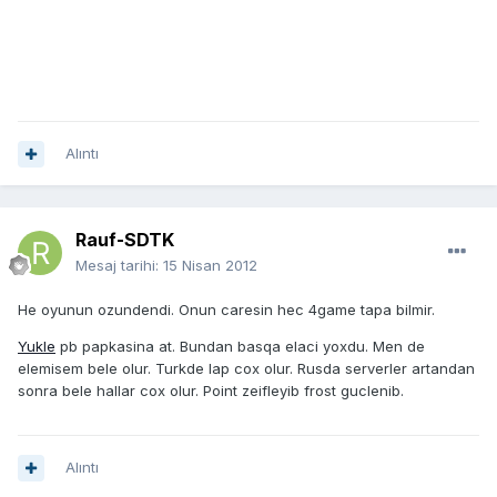
Alıntı
Rauf-SDTK
Mesaj tarihi:
15 Nisan 2012
He oyunun ozundendi. Onun caresin hec 4game tapa bilmir.
Yukle
pb papkasina at. Bundan basqa elaci yoxdu. Men de
elemisem bele olur. Turkde lap cox olur. Rusda serverler artandan
sonra bele hallar cox olur. Point zeifleyib frost guclenib.
Alıntı