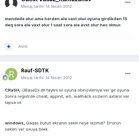
Mesaj tarihi:
14 Nisan 2012
mendede olur.ama herden.ele vaxt olur oyuna girdikden 15
deq sora ele vaxt olur 1 saat sora ele avxt olur hec olmur.
Alıntı
Rauf-SDTK
Mesaj tarihi:
14 Nisan 2012
CRaSH,
i3BaseDx.dll faylini sil oyuna obinovleniya ver gir oyuna.
Sonra registrde cheat, appinit, wh, wallhack sozlerin axtaris ver
tapsa sil.
windows,
Qaqas butun ekranin sekili neye lazimdi? Errorun
sekilin ver oxuya bilek.