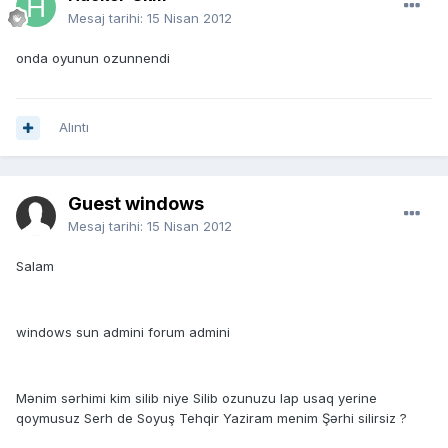
Mesaj tarihi:
15 Nisan 2012
onda oyunun ozunnendi
Alıntı
Guest windows
Mesaj tarihi:
15 Nisan 2012
Salam
windows sun admini forum admini
Mənim sərhimi kim silib niye Silib ozunuzu lap usaq yerine
qoymusuz Serh de Soyuş Tehqir Yaziram menim Şərhi silirsiz ?