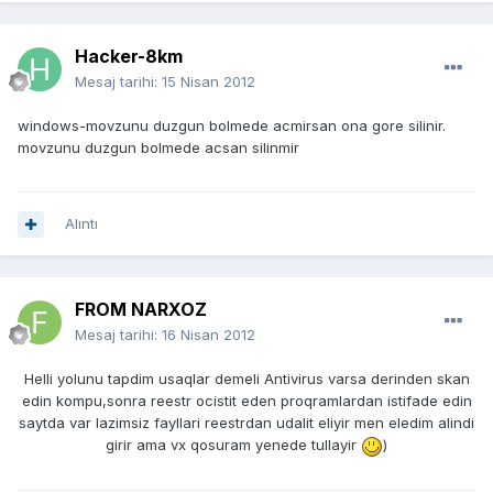
Hacker-8km
Mesaj tarihi:
15 Nisan 2012
windows-movzunu duzgun bolmede acmirsan ona gore silinir.
movzunu duzgun bolmede acsan silinmir
Alıntı
FROM NARXOZ
Mesaj tarihi:
16 Nisan 2012
Helli yolunu tapdim usaqlar demeli Antivirus varsa derinden skan
edin kompu,sonra reestr ocistit eden proqramlardan istifade edin
saytda var lazimsiz fayllari reestrdan udalit eliyir men eledim alindi
girir ama vx qosuram yenede tullayir
)