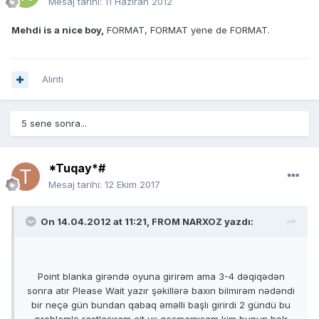
Mesaj tarihi:
11 Haziran 2012
Mehdi is a nice boy,
FORMAT, FORMAT yene de FORMAT.
Alıntı
5 sene sonra...
*Tuqay*#
Mesaj tarihi:
12 Ekim 2017
On 14.04.2012 at 11:21, FROM NARXOZ yazdı:
Point blanka girəndə oyuna girirəm ama 3-4 dəqiqədən
sonra atır Please Wait yazır şəkillərə baxın bilmirəm nədəndi
bir neçə gün bundan qabaq əməlli başlı girirdi 2 gündü bu