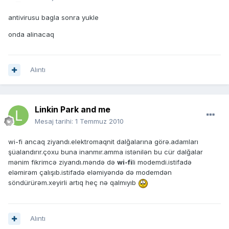
antivirusu bagla sonra yukle
onda alinacaq
Alıntı
Linkin Park and me
Mesaj tarihi:
1 Temmuz 2010
wi-fi ancaq ziyandı.elektromaqnit dalğalarına görə.adamları
şüalandırır.çoxu buna inanmır.amma istənilən bu cür dalğalar
mənim fikrimcə ziyandı.məndə də
wi-fi
li modemdi.istifadə
eləmirəm çalışıb.istifadə eləmiyəndə də modemdən
söndürürəm.xeyirli artıq heç nə qalmıyıb
Alıntı