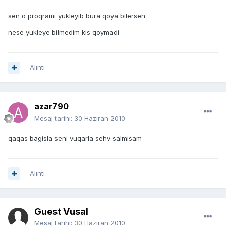
sen o proqrami yukleyib bura qoya bilersen
nese yukleye bilmedim kis qoymadi
Alıntı
azar790
Mesaj tarihi:
30 Haziran 2010
qaqas bagisla seni vuqarla sehv salmisam
Alıntı
Guest Vusal
Mesaj tarihi:
30 Haziran 2010