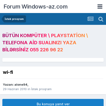
Forum Windows-az.com
İstək proqram
BÜTÜN KOMPÜTER \ PLAYSTATION \
TELEFONA AID SUALINIZI YAZA
BILƏRSINIZ 055 226 96 22
wi-fi
Yazan:
alone94
,
29 Haziran 2010
in
İstək proqram
Bu konuya yanıt ver