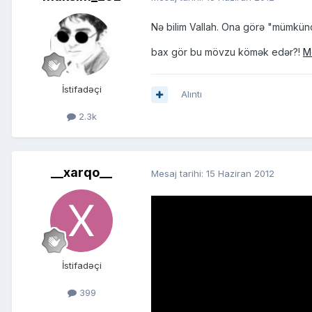
Nə bilim Vallah. Ona görə "mümkü
bax gör bu mövzu kömək edər?!
M
İstifadəçi
Alıntı
2.3k
__xarqo__
Mesaj tarihi:
15 Haziran 2012
İstifadəçi
399