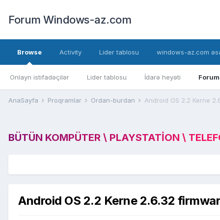
Forum Windows-az.com
Browse
Activity
Lider tablosu
windows-az.com əsa
Onlayn istifadəçilər
Lider tablosu
İdarə heyəti
Forum
AnaSayfa
Proqramlar
Ordan-burdan
Android OS 2.2 Kerne 2.
BÜTÜN KOMPÜTER \ PLAYSTATION \ TELEFON
Android OS 2.2 Kerne 2.6.32 firmwa