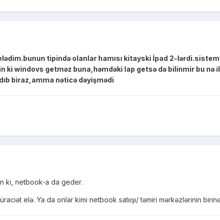
lədim.bunun tipində olanlar hamısı kitayski İpad 2-lərdi.siste
n ki windovs getməz buna,həmdəki lap getsə də bilinmir bu nə i
adıb biraz,amma nəticə dəyişmədi
n ki, netbook-a da geder.
iət elə. Ya da onlar kimi netbook satıışı/ təmiri mərkəzlərinin birinə 