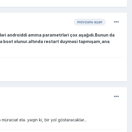
mövzunu açan
mləri androiddi amma parametrləri çox aşağıdı.Bunun da
lə boot olunur.altında restart duyməsi tapmışam,ana
müraciət elə. yəqin ki, bir yol göstərəcəklər...