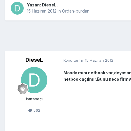
Yazan:
DieseL
,
15 Haziran 2012
in
Ordan-burdan
DieseL
Konu tarihi:
15 Haziran 2012
Məndə mini netbook var,deyəsən çi
netbook açılmır.Bunu necə firmw
İstifadəçi
562