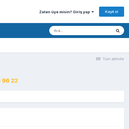
Kayıt ol
Zaten üye misin? Giriş yap
Tüm aktivite
 96 22