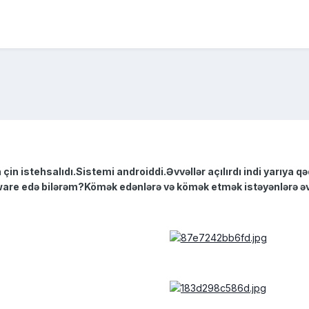
n istehsalıdı.Sistemi androiddi.Əvvəllər açılırdı indi yarıya qə
are edə bilərəm?Kömək edənlərə və kömək etmək istəyənlərə əv