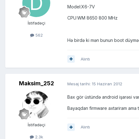
Model:X6-7V
CPU:WM 8650 800 MHz
İstifadəçi
562
Hə birdə ki mən bunun boot düyməs
Alıntı
Maksim_252
Mesaj tarihi:
15 Haziran 2012
Bax gör üstündə android işarəsi va
Bayaqdan firmware axtariram ama tək
İstifadəçi
Alıntı
2.3k