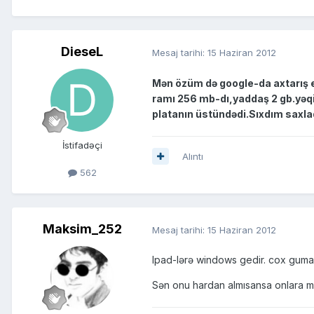
DieseL
Mesaj tarihi:
15 Haziran 2012
Mən özüm də google-da axtarış e
ramı 256 mb-dı,yaddaş 2 gb.yəqi
platanın üstündədi.Sıxdım saxl
İstifadəçi
Alıntı
562
Maksim_252
Mesaj tarihi:
15 Haziran 2012
Ipad-lərə windows gedir. cox guma
Sən onu hardan almısansa onlara mürac