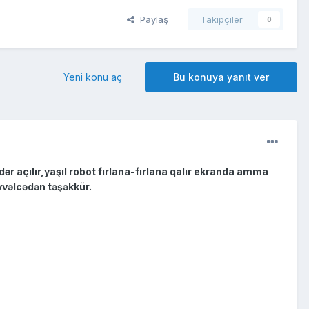
Paylaş
Takipçiler
0
Yeni konu aç
Bu konuya yanıt ver
dər açılır,yaşıl robot fırlana-fırlana qalır ekranda amma
vəlcədən təşəkkür.