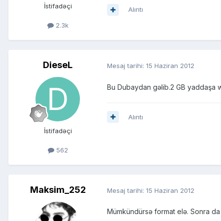
İstifadəçi
Alıntı
2.3k
DieseL
Mesaj tarihi:
15 Haziran 2012
Bu Dubaydan gəlib.2 GB yaddaşa wi
Alıntı
İstifadəçi
562
Maksim_252
Mesaj tarihi:
15 Haziran 2012
Mümkündürsə format elə. Sonra da i