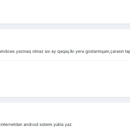
ndows yazmaq olmaz axı ay qaqaş.İki yerə göstərmişəm,çarəsin tapa
nternetdən android sistemi yüklə yaz.