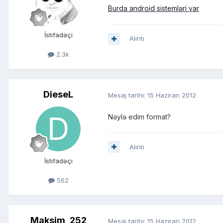
Burda android sistemləri var
İstifadəçi
Alıntı
2.3k
DieseL
Mesaj tarihi:
15 Haziran 2012
Nəylə edim format?
Alıntı
İstifadəçi
562
Maksim_252
Mesaj tarihi:
15 Haziran 2012