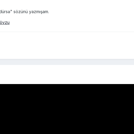
ndürsə" sözünü yazmışam.
övzu