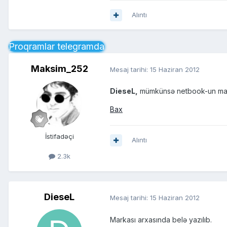
Alıntı
Proqramlar telegramda
Maksim_252
Mesaj tarihi:
15 Haziran 2012
DieseL,
mümkünsə netbook-un marka
Bax
İstifadəçi
Alıntı
2.3k
DieseL
Mesaj tarihi:
15 Haziran 2012
Markası arxasında belə yazılıb.