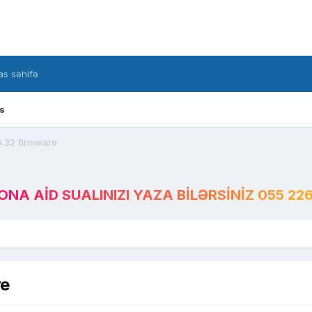
s səhifə
s
6.32 firmware
A AID SUALINIZI YAZA BILƏRSINIZ 055 226
re