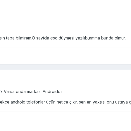
in tapa bilmirəm.O saytda esc düyməsi yazılıb,amma bunda olmur.
r? Varsa onda markası Androiddir.
cə android telefonlar üçün nəticə çıxır. sən ən yaxşısı onu ustaya g