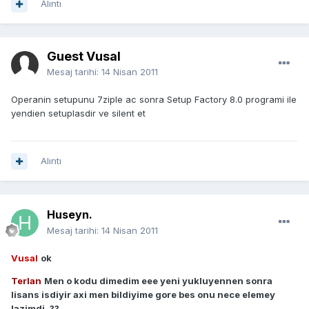
Alıntı
Guest Vusal
Mesaj tarihi:
14 Nisan 2011
Operanin setupunu 7ziple ac sonra Setup Factory 8.0 programi ile
yendien setuplasdir ve silent et
Alıntı
Huseyn.
Mesaj tarihi:
14 Nisan 2011
Vusal
ok
Terlan
Men o kodu dimedim eee yeni yukluyennen sonra
lisans isdiyir axi men bildiyime gore bes onu nece elemey
lazimdi..??