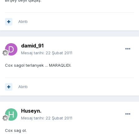
Birşey deyil qaqaş.
Alıntı
damid_91
Mesaj tarihi:
22 Şubat 2011
Cox sagol terlanyek ... MARAQLIDI.
Alıntı
Huseyn.
Mesaj tarihi:
22 Şubat 2011
Cox sag ol.