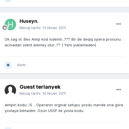
Huseyn.
Mesaj tarihi:
13 Nisan 2011
Ok sag ol. Bes Aimp kod isdemir...??? Bir de deqiq opera prosunu
acmadan silent elemey olur...?? ( Yeni yuklemeden)
Alıntı
Guest terlanyek
Mesaj tarihi:
14 Nisan 2011
aimpin kodu: /S .. Operanın orginal setupu yoxdu məndə ona görə
yoxlaya bilmədim. Özün USSF ilə yoxla kodu.