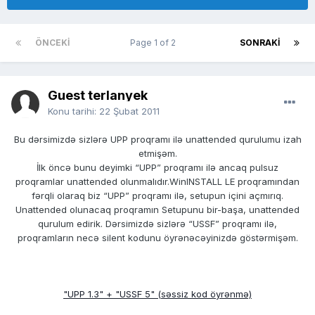
ÖNCEKI
Page 1 of 2
SONRAKI
Guest terlanyek
Konu tarihi:
22 Şubat 2011
Bu dərsimizdə sizlərə UPP proqramı ilə unattended qurulumu izah
etmişəm.
İlk öncə bunu deyimki “UPP” proqramı ilə ancaq pulsuz
proqramlar unattended olunmalıdır.WinINSTALL LE proqramından
fərqli olaraq biz “UPP” proqramı ilə, setupun içini açmırıq.
Unattended olunacaq proqramın Setupunu bir-başa, unattended
qurulum edirik. Dərsimizdə sizlərə “USSF” proqramı ilə,
proqramların necə silent kodunu öyrənəcəyinizdə göstərmişəm.
"UPP 1.3" + "USSF 5" (səssiz kod öyrənmə)