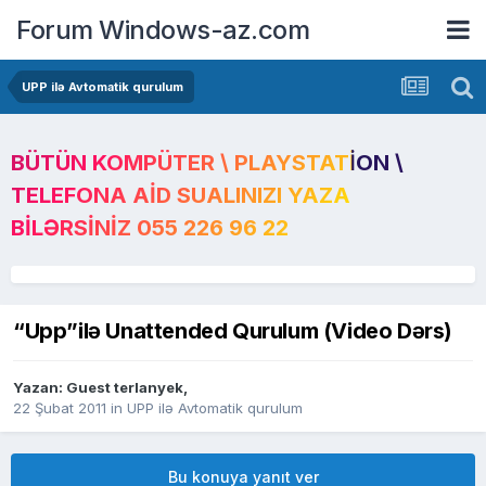
Forum Windows-az.com
UPP ilə Avtomatik qurulum
BÜTÜN KOMPÜTER \ PLAYSTATION \
TELEFONA AID SUALINIZI YAZA
BILƏRSINIZ 055 226 96 22
“Upp”ilə Unattended Qurulum (Video Dərs)
Yazan: Guest terlanyek,
22 Şubat 2011
in
UPP ilə Avtomatik qurulum
Bu konuya yanıt ver