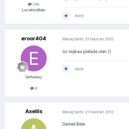
1.8k
Location
Bakı
Alıntı
eroor404
Mesaj tarihi:
21 Haziran 2012
öz mişkası platada olan ))
Alıntı
İstifadəçi
8
Axellis
Mesaj tarihi:
21 Haziran 2012
Demeli Bele