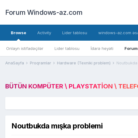
Forum Windows-az.com
Browse
Activity
Lider tablosu
windows-az.com əsa
Onlayn istifadəçilər
Lider tablosu
İdarə heyəti
Forum
AnaSayfa
Proqramlar
Hardware (Texniki problem)
Noutbukda 
BÜTÜN KOMPÜTER \ PLAYSTATION \ TELEFON
Noutbukda mışka problemi