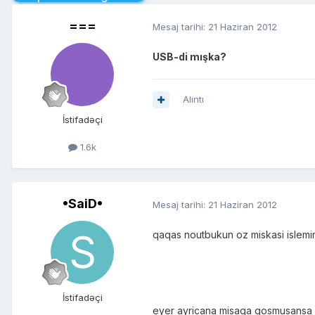
===
Mesaj tarihi:
21 Haziran 2012
USB-di mışka?
Alıntı
İstifadəçi
1.6k
•SaiD•
Mesaj tarihi:
21 Haziran 2012
qaqas noutbukun oz miskasi islemi
İstifadəçi
eyer ayricana misaqa qosmusansa m