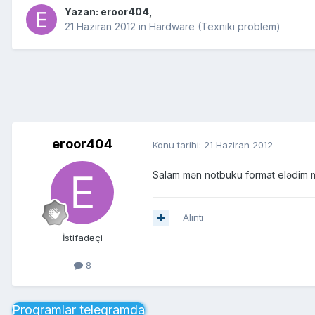
Yazan:
eroor404
,
21 Haziran 2012
in
Hardware (Texniki problem)
eroor404
Konu tarihi:
21 Haziran 2012
Salam mən notbuku format elədim m
Alıntı
İstifadəçi
8
Proqramlar telegramda