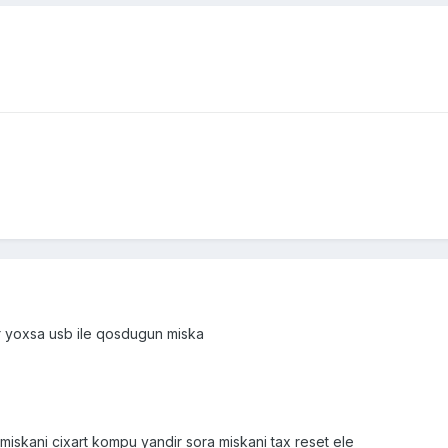
r yoxsa usb ile qosdugun miska
iskani cixart kompu yandir sora miskani tax reset ele