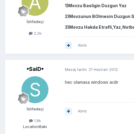
1)Movzu Basligin Duzgun Yaz
2)Movzunun BOlmesin Duzgun 
İstifadəçi
3)Movzu Hakda Etrafli,Yaz,Not
2.2k
Alıntı
•SaiD•
Mesaj tarihi:
21 Haziran 2012
hec olamasa windows acilir
İstifadəçi
Alıntı
1.8k
Location
Bakı