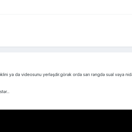
şəklini ya da videosunu yerləşdir.görək orda sarı rəngdə sual vəya n
tər...