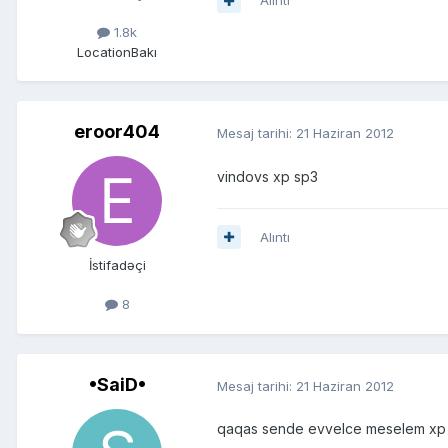
Alıntı
1.8k
Location
Bakı
eroor404
Mesaj tarihi:
21 Haziran 2012
vindovs xp sp3
Alıntı
İstifadəçi
8
•SaiD•
Mesaj tarihi:
21 Haziran 2012
qaqas sende evvelce meselem xp id