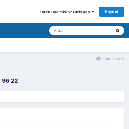
Kayıt ol
Zaten üye misin? Giriş yap
Tüm aktivite
 96 22