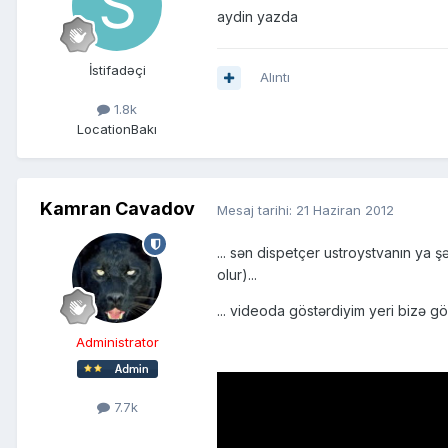
aydin yazda
İstifadəçi
Alıntı
1.8k
Location
Bakı
Kamran Cavadov
Mesaj tarihi:
21 Haziran 2012
... sən dispetçer ustroystvanın ya 
olur)...
... videoda göstərdiyim yeri bizə gös
Administrator
7.7k