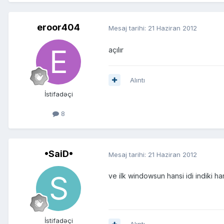
eroor404
Mesaj tarihi:
21 Haziran 2012
açılır
Alıntı
İstifadəçi
8
•SaiD•
Mesaj tarihi:
21 Haziran 2012
ve ilk windowsun hansi idi indiki h
İstifadəçi