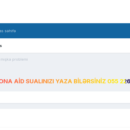
s səhifə
s
mışka problemi
A AID SUALINIZI YAZA BILƏRSINIZ 055 226