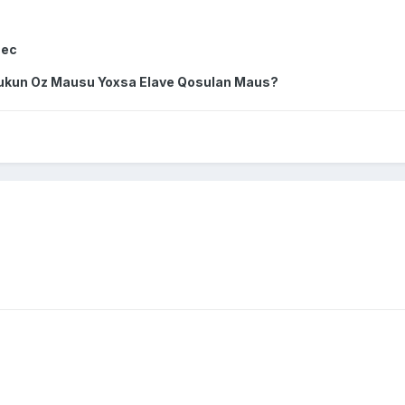
Sec
bukun Oz Mausu Yoxsa Elave Qosulan Maus?