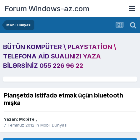
Forum Windows-az.com
Mobil Dünyası
BÜTÜN KOMPÜTER \ PLAYSTATION \
TELEFONA AID SUALINIZI YAZA
BILƏRSINIZ 055 226 96 22
Planşetdə istifadə etmək üçün bluetooth
mışka
Yazan:
MobiTel
,
7 Temmuz 2012
in
Mobil Dünyası