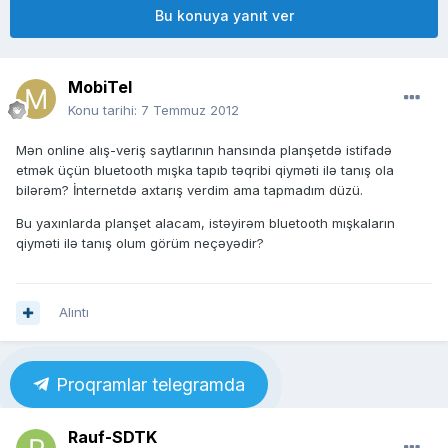
Bu konuya yanıt ver
MobiTel
Konu tarihi:
7 Temmuz 2012
Mən online alış-veriş saytlarının hansında planşetdə istifadə
etmək üçün bluetooth mışka tapıb təqribi qiyməti ilə tanış ola
bilərəm? İnternetdə axtarış verdim ama tapmadım düzü.
Bu yaxınlarda planşet alacam, istəyirəm bluetooth mışkaların
qiyməti ilə tanış olum görüm neçəyədir?
Alıntı
Proqramlar telegramda
Rauf-SDTK