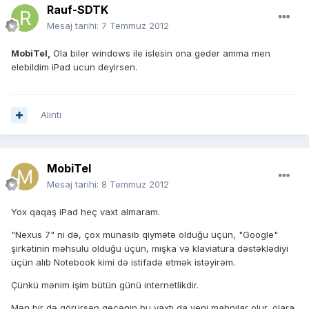
Rauf-SDTK
Mesaj tarihi:
7 Temmuz 2012
MobiTel,
Ola biler windows ile islesin ona geder amma men
elebildim iPad ucun deyirsen.
Alıntı
MobiTel
Mesaj tarihi:
8 Temmuz 2012
Yox qaqaş iPad heç vaxt almaram.
"Nexus 7" ni də, çox münasib qiymətə olduğu üçün, "Google"
şirkətinin məhsulu olduğu üçün, mışka və klaviatura dəstəklədiyi
üçün alıb Notebook kimi də istifadə etmək istəyirəm.
Çünkü mənim işim bütün günü internetlikdir.
Mən bir də görürsən gecənin bu vaxtı da yeni mahnılar olur, olara