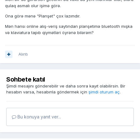
qulaq asmalı olur işimə görə.
Ona görə mənə "Planşet" çox lazımdır.
Mən hansı online alış-veriş saytından planşetimə bluetooth mışka
və klaviatura tapıb qiymətləri öyrənə bilərəm?
Alıntı
Sohbete katıl
Şimdi mesajını gönderebilir ve daha sonra kayıt olabilirsin. Bir
hesabın varsa, hesabınla göndermek için
şimdi oturum aç
.
Bu konuya yanıt ver...