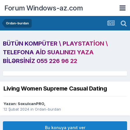
Forum Windows-az.com
Ordan-burdan
BÜTÜN KOMPÜTER \ PLAYSTATION \
TELEFONA AID SUALINIZI YAZA
BILƏRSINIZ 055 226 96 22
Living Women Supreme Сasual Dating
Yazan:
SoxulcanPRO
,
12 Şubat 2024
in
Ordan-burdan
Bu konuya yanıt ver