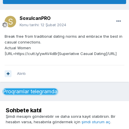
SoxulcanPRO
Konu tarihi:
12 Şubat 2024
Break free from traditional dating norms and embrace the best in
casual connections.
Actual Women
[URL=https://cutt.ly/ywAV4dBr]Superlative Сasual Dating[/URL]
Alıntı
Proqramlar telegramda
Sohbete katıl
Şimdi mesajını gönderebilir ve daha sonra kayıt olabilirsin. Bir
hesabın varsa, hesabınla göndermek için
şimdi oturum aç
.