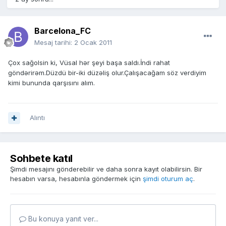
Barcelona_FC
Mesaj tarihi:
2 Ocak 2011
Çox sağolsin ki, Vüsal hər şeyi başa saldı.İndi rahat
göndərirəm.Düzdü bir-iki düzəliş olur.Çalışacağam söz verdiyim
kimi bununda qarşısını alım.
Alıntı
Sohbete katıl
Şimdi mesajını gönderebilir ve daha sonra kayıt olabilirsin. Bir
hesabın varsa, hesabınla göndermek için
şimdi oturum aç
.
Bu konuya yanıt ver...