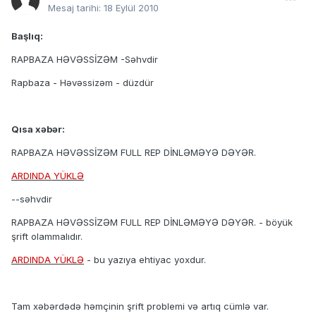
Mesaj tarihi:
18 Eylül 2010
Başlıq:
RAPBAZA HƏVƏSSİZƏM -Səhvdir
Rapbaza - Həvəssizəm - düzdür
Qısa xəbər:
RAPBAZA HƏVƏSSİZƏM FULL REP DİNLƏMƏYƏ DƏYƏR.
ARDINDA YÜKLƏ
--səhvdir
RAPBAZA HƏVƏSSİZƏM FULL REP DİNLƏMƏYƏ DƏYƏR. - böyük
şrift olammalıdır.
ARDINDA YÜKLƏ
- bu yazıya ehtiyac yoxdur.
Tam xəbərdədə həmçinin şrift problemi və artıq cümlə var.