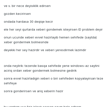
ve s. bir nece deyisiklik edirsen
gozden kecirirsen
ondada hardasa 30 deqiqe kecir
ele her seyi qurtarda xeberi gondemek isteyirsen ID problem deyir
onun ucunde xeberi evvel hazirlayib hemen sehifede (saytda)
xeber gondermek bolmesinde
deyekki her sey hazirdir ve xeberi yeresdirmek lazimdir
onda neylirik: tezende basqa sehifede yene windows-az saytini
aciriq ordan xeber gondermek bolmesine gedirik
sonra evvel hazirladigin xeberi o biri sehifeden kopyalayirsan teze
sehifeye
sonra gonderirsen ve ariq xeberin hazir
bu yontem yuz faiz isleyir sexsen ozum bele edirem...