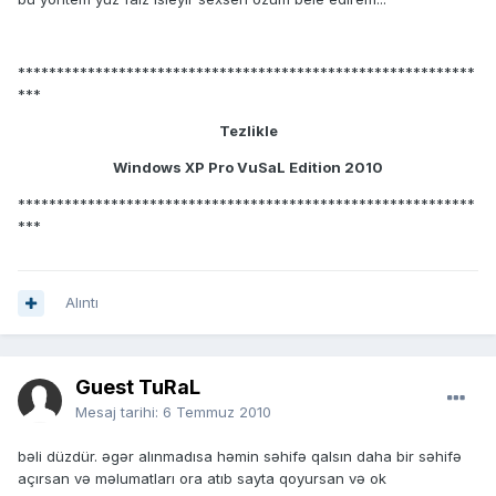
***********************************************************
***
Tezlikle
Windows XP Pro VuSaL Edition 2010
***********************************************************
***
Alıntı
Guest TuRaL
Mesaj tarihi:
6 Temmuz 2010
bəli düzdür. əgər alınmadısa həmin səhifə qalsın daha bir səhifə
açırsan və məlumatları ora atıb sayta qoyursan və ok