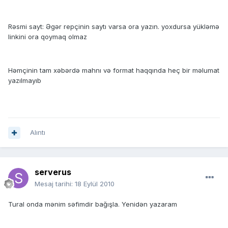
Rəsmi sayt: Əgər repçinin saytı varsa ora yazın. yoxdursa yükləmə
linkini ora qoymaq olmaz
Həmçinin tam xəbərdə mahnı və format haqqında heç bir məlumat
yazılmayıb
Alıntı
serverus
Mesaj tarihi:
18 Eylül 2010
Tural onda mənim səfimdir bağışla. Yenidən yazaram