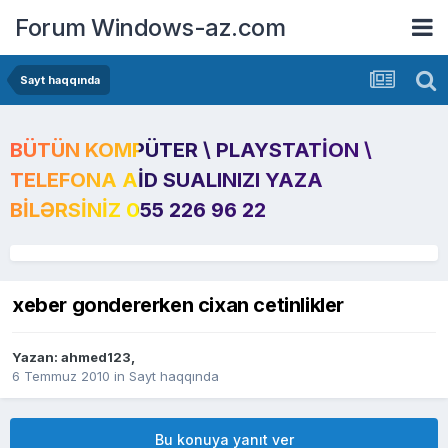
Forum Windows-az.com
Sayt haqqında
BÜTÜN KOMPÜTER \ PLAYSTATION \
TELEFONA AID SUALINIZI YAZA
BILƏRSINIZ 055 226 96 22
xeber gondererken cixan cetinlikler
Yazan:
ahmed123
,
6 Temmuz 2010
in
Sayt haqqında
Bu konuya yanıt ver