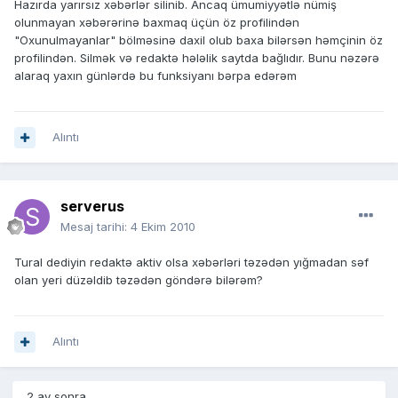
Hazırda yarırsız xəbərlər silinib. Ancaq ümumiyyətlə nümiş
olunmayan xəbərərinə baxmaq üçün öz profilindən
"Oxunulmayanlar" bölməsinə daxil olub baxa bilərsən həmçinin öz
profilindən. Silmək və redaktə hələlik saytda bağlıdır. Bunu nəzərə
alaraq yaxın günlərdə bu funksiyanı bərpa edərəm
Alıntı
serverus
Mesaj tarihi:
4 Ekim 2010
Tural dediyin redaktə aktiv olsa xəbərləri təzədən yığmadan səf
olan yeri düzəldib təzədən göndərə bilərəm?
Alıntı
2 ay sonra...