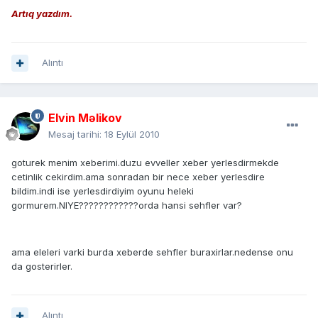
Artıq yazdım.
Alıntı
Elvin Məlikov
Mesaj tarihi:
18 Eylül 2010
goturek menim xeberimi.duzu evveller xeber yerlesdirmekde
cetinlik cekirdim.ama sonradan bir nece xeber yerlesdire
bildim.indi ise yerlesdirdiyim oyunu heleki
gormurem.NIYE????????????orda hansi sehfler var?
ama eleleri varki burda xeberde sehfler buraxirlar.nedense onu
da gosterirler.
Alıntı