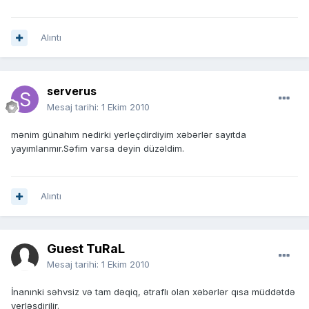
Alıntı
serverus
Mesaj tarihi:
1 Ekim 2010
mənim günahım nedirki yerleçdirdiyim xəbərlər sayıtda
yayımlanmır.Səfim varsa deyin düzəldim.
Alıntı
Guest TuRaL
Mesaj tarihi:
1 Ekim 2010
İnanınki səhvsiz və tam dəqiq, ətraflı olan xəbərlər qısa müddətdə
yerləşdirilir.