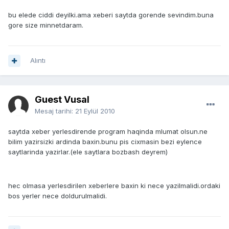
bu elede ciddi deyilki.ama xeberi saytda gorende sevindim.buna
gore size minnetdaram.
Alıntı
Guest Vusal
Mesaj tarihi:
21 Eylül 2010
saytda xeber yerlesdirende program haqinda mlumat olsun.ne
bilim yazirsizki ardinda baxin.bunu pis cixmasin bezi eylence
saytlarinda yazirlar.(ele saytlara bozbash deyrem)
hec olmasa yerlesdirilen xeberlere baxin ki nece yazilmalidi.ordaki
bos yerler nece doldurulmalidi.