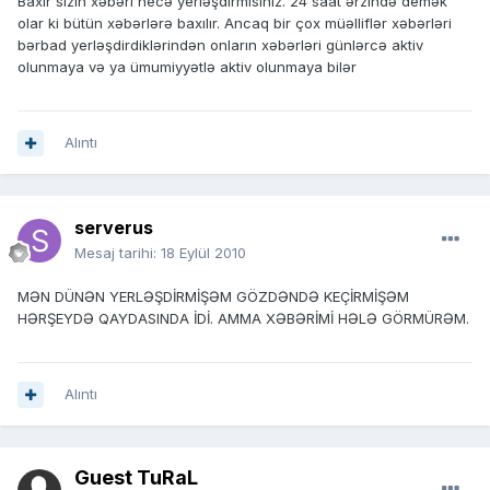
Baxır sizin xəbəri necə yerləşdirmisiniz. 24 saat ərzində demək
olar ki bütün xəbərlərə baxılır. Ancaq bir çox müəlliflər xəbərləri
bərbad yerləşdirdiklərindən onların xəbərləri günlərcə aktiv
olunmaya və ya ümumiyyətlə aktiv olunmaya bilər
Alıntı
serverus
Mesaj tarihi:
18 Eylül 2010
MƏN DÜNƏN YERLƏŞDİRMİŞƏM GÖZDƏNDƏ KEÇİRMİŞƏM
HƏRŞEYDƏ QAYDASINDA İDİ. AMMA XƏBƏRİMİ HƏLƏ GÖRMÜRƏM.
Alıntı
Guest TuRaL