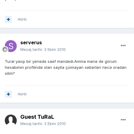
Alıntı
serverus
Mesaj tarihi:
3 Ekim 2010
Tural yaxşı bir yenədə saəf məndədi.Amma mənə de görum
hesabımın profilində olan sayıta çıxmayan xəbərləri necə oradan
silim?
Alıntı
Guest TuRaL
Mesaj tarihi:
3 Ekim 2010