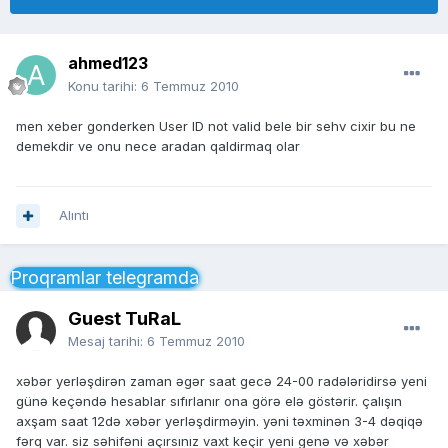
ahmed123
Konu tarihi:
6 Temmuz 2010
men xeber gonderken User ID not valid bele bir sehv cixir bu ne
demekdir ve onu nece aradan qaldirmaq olar
Alıntı
Proqramlar telegramda
Guest TuRaL
Mesaj tarihi:
6 Temmuz 2010
xəbər yerləşdirən zaman əgər saat gecə 24-00 radələridirsə yeni
günə keçəndə hesablar sıfırlanır ona görə elə göstərir. çalışın
axşam saat 12də xəbər yerləşdirməyin. yəni təxminən 3-4 dəqiqə
fərq var. siz səhifəni açırsınız vaxt keçir yeni genə və xəbər