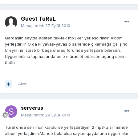
Guest TuRaL
Mesaj tarihi:
27 Eylül 2010
Qardaşım saytda adətən tək-tək mp3-lər yerləşdirilmir. Albom
yerləşdirilir. O da ki yavaş-yavaş o sahənidə çıxarmağa çalışırıq.
Ürəyin nə istəsə birbaşa olaraq forumda yerləşdirə bilərsən.
Uyğun bölmə tapmasanda belə müraciət edərsən açarıq sənin
üçün
Alıntı
serverus
Mesaj tarihi:
28 Eylül 2010
Tural onda sən mümkündürsə yerləşdirdiyim 2 mp3-ü sil məndə
albom yerləşdirim.Məncə belə olsa sayıtın qaydalarla uyğun olar.