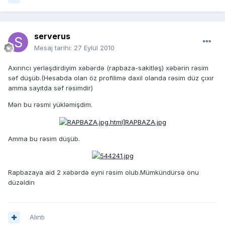
serverus
Mesaj tarihi:
27 Eylül 2010
Axırıncı yerləşdirdiyim xəbərdə (rapbaza-sakitləş) xəbərin rəsim
səf düşüb.(Hesabda olan öz profilimə daxil olanda rəsim düz çıxır
amma sayıtda səf rəsimdir)
Mən bu rəsmi yükləmişdim.
Amma bu rəsim düşüb.
Rapbazaya aid 2 xəbərdə eyni rəsim olub.Mümkündürsə onu
düzəldin
Alıntı