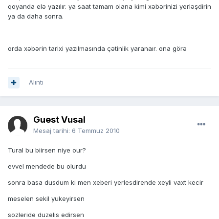
qoyanda elə yazılır. ya saat tamam olana kimi xəbərinizi yerləşdirin
ya da daha sonra.
orda xəbərin tarixi yazılmasında çətinlik yaranaır. ona görə
Alıntı
Guest Vusal
Mesaj tarihi:
6 Temmuz 2010
Tural bu biirsen niye our?
evvel mendede bu olurdu
sonra basa dusdum ki men xeberi yerlesdirende xeyli vaxt kecir
meselen sekil yukeyirsen
sozleride duzelis edirsen