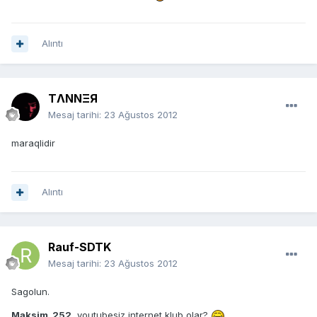
Alıntı
TΛNNΞЯ
Mesaj tarihi:
23 Ağustos 2012
maraqlidir
Alıntı
Rauf-SDTK
Mesaj tarihi:
23 Ağustos 2012
Sagolun.
Maksim_252
, youtubesiz internet klub olar?