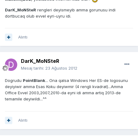
DarK_MoNSteR
rengleri deyismeyib amma gorunusu indi
dortbucaq olub evvel eyri-uyru idi.
Alıntı
DarK_MoNSteR
Mesaj tarihi:
23 Ağustos 2012
Dogrudu
PointBlank
... Ona qalsa Windows Her ES-de logosunu
deyiyiwir amma Esas Koku deyiwmir (4 rengli kvadrat)...Amma
Office Evvel 2003,2007,2010-da eyni idi amma artiq 2013-de
temamile deyiwildi...^^
Alıntı