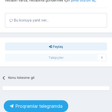
hesabın varsa, hesabınla göndermek için
şimdi oturum aç
.
Bu konuya yanıt ver...
Paylaş
Takipçiler
0
Konu listesine git
Proqramlar telegramda