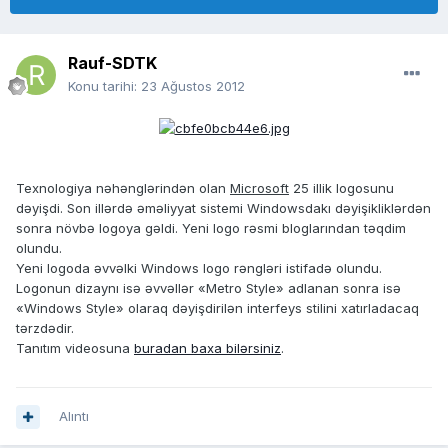
Rauf-SDTK
Konu tarihi:
23 Ağustos 2012
Texnologiya nəhənglərindən olan
Microsoft
25 illik logosunu
dəyişdi. Son illərdə əməliyyat sistemi Windowsdakı dəyişikliklərdən
sonra növbə logoya gəldi. Yeni logo rəsmi bloglarından təqdim
olundu.
Yeni logoda əvvəlki Windows logo rəngləri istifadə olundu.
Logonun dizaynı isə əvvəllər «Metro Style» adlanan sonra isə
«Windows Style» olaraq dəyişdirilən interfeys stilini xatırladacaq
tərzdədir.
Tanıtım videosuna
buradan baxa bilərsiniz
.
Alıntı