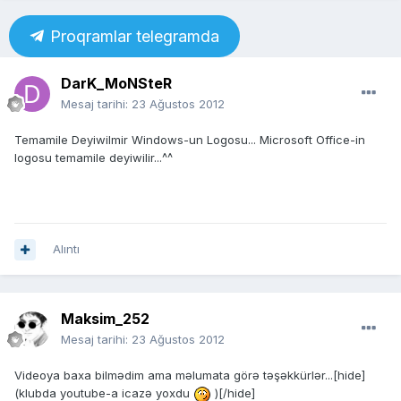
Proqramlar telegramda
DarK_MoNSteR
Mesaj tarihi:
23 Ağustos 2012
Temamile Deyiwilmir Windows-un Logosu... Microsoft Office-in
logosu temamile deyiwilir...^^
Alıntı
Maksim_252
Mesaj tarihi:
23 Ağustos 2012
Videoya baxa bilmədim ama məlumata görə təşəkkürlər...[hide]
(klubda youtube-a icazə yoxdu
)[/hide]