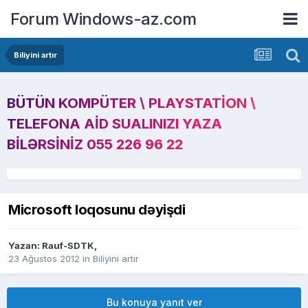
Forum Windows-az.com
Biliyini artır
BÜTÜN KOMPÜTER \ PLAYSTATION \
TELEFONA AID SUALINIZI YAZA
BILƏRSINIZ 055 226 96 22
Microsoft loqosunu dəyişdi
Yazan:
Rauf-SDTK
,
23 Ağustos 2012
in
Biliyini artır
Bu konuya yanıt ver