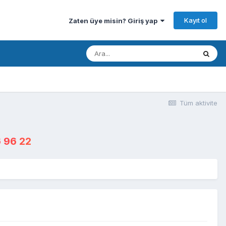
Kayıt ol
Zaten üye misin? Giriş yap
Tüm aktivite
 96 22