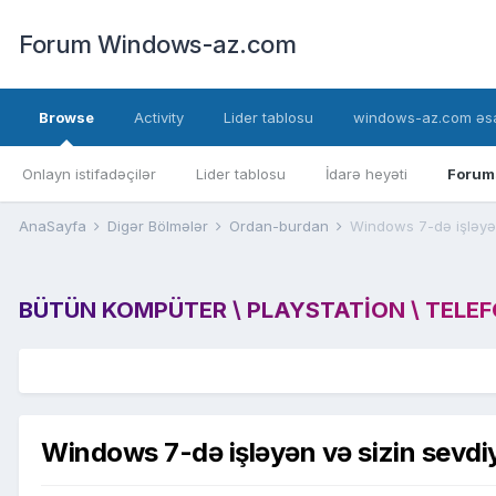
Forum Windows-az.com
Browse
Activity
Lider tablosu
windows-az.com əsa
Onlayn istifadəçilər
Lider tablosu
İdarə heyəti
Forum
AnaSayfa
Digər Bölmələr
Ordan-burdan
Windows 7-də işləyən
BÜTÜN KOMPÜTER \ PLAYSTATION \ TELEFON
Windows 7-də işləyən və sizin sevdiy