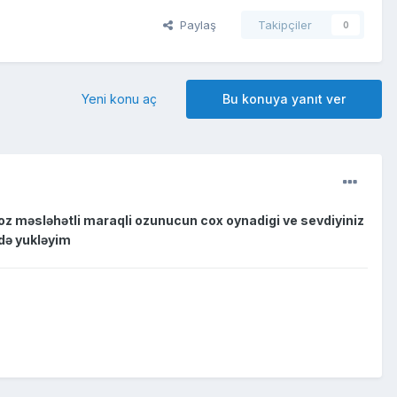
Paylaş
Takipçiler
0
Yeni konu aç
Bu konuya yanıt ver
z məsləhətli maraqli ozunucun cox oynadigi ve sevdiyiniz
ndə yukləyim