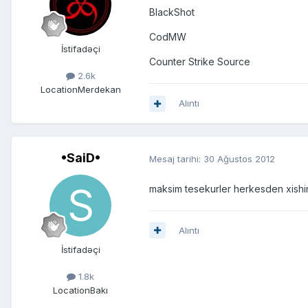
BlackShot
CodMW
İstifadəçi
Counter Strike Source
2.6k
Location
Merdekan
Alıntı
•SaiD•
Mesaj tarihi:
30 Ağustos 2012
maksim tesekurler herkesden xishim
Alıntı
İstifadəçi
1.8k
Location
Bakı