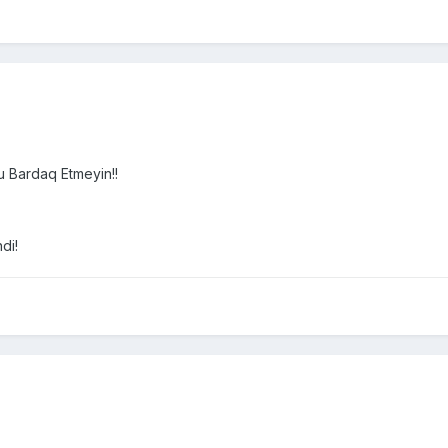
 Bardaq Etmeyin!!
di!