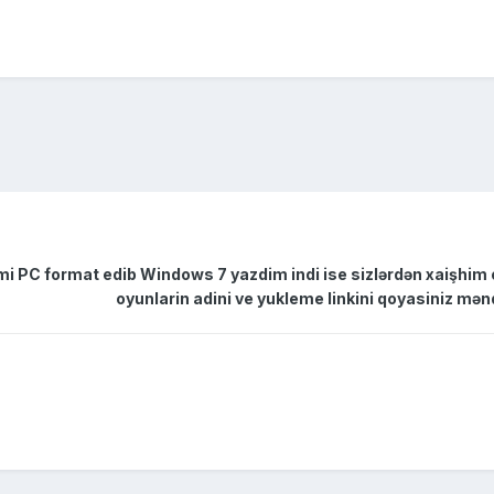
i PC format edib Windows 7 yazdim indi ise sizlərdən xaişhim o
oyunlarin adini ve yukleme linkini qoyasiniz mə