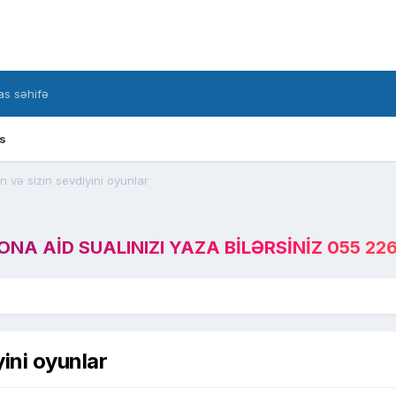
s səhifə
s
 və sizin sevdiyini oyunlar
A AID SUALINIZI YAZA BILƏRSINIZ 055 226
ini oyunlar