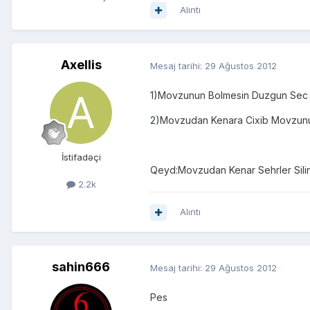
Alıntı
Axellis
Mesaj tarihi:
29 Ağustos 2012
1)Movzunun Bolmesin Duzgun Sec
2)Movzudan Kenara Cixib Movzunu
İstifadəçi
Qeyd:Movzudan Kenar Sehrler Silin
2.2k
Alıntı
sahin666
Mesaj tarihi:
29 Ağustos 2012
Pes