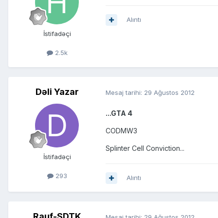
Alıntı
İstifadəçi
2.5k
Dəli Yazar
Mesaj tarihi:
29 Ağustos 2012
...GTA 4
CODMW3
Splinter Cell Conviction...
İstifadəçi
293
Alıntı
Rauf-SDTK
Mesaj tarihi:
29 Ağustos 2012