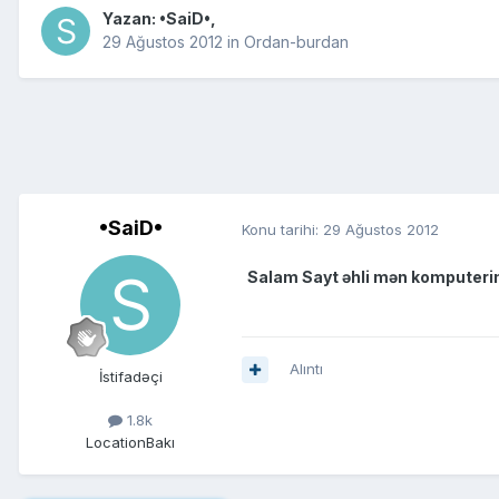
Yazan:
•SaiD•
,
29 Ağustos 2012
in
Ordan-burdan
•SaiD•
Konu tarihi:
29 Ağustos 2012
Salam Sayt əhli mən komputerim
Alıntı
İstifadəçi
1.8k
Location
Bakı