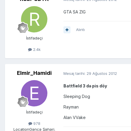
GTA SA ZIG
Alıntı
İstifadəçi
2.4k
Elmir_Hamidi
Mesaj tarihi:
29 Ağustos 2012
Battfield 3 də pis döy
Sleeping Dog
Rayman
İstifadəçi
Alan VVake
978
Location
Gəncə Şəhəri.