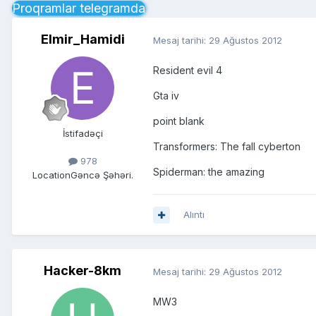
Proqramlar telegramda
Elmir_Hamidi
Mesaj tarihi:
29 Ağustos 2012
Resident evil 4
Gta iv
point blank
İstifadəçi
Transformers: The fall cyberton
978
Spiderman: the amazing
Location
Gəncə Şəhəri.
Alıntı
Hacker-8km
Mesaj tarihi:
29 Ağustos 2012
MW3