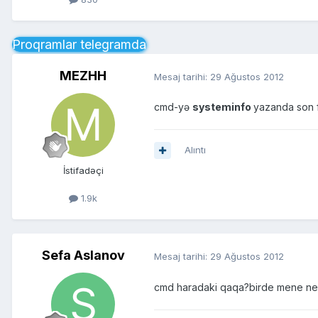
Proqramlar telegramda
MEZHH
Mesaj tarihi:
29 Ağustos 2012
cmd-yə
systeminfo
yazanda son f
Alıntı
İstifadəçi
1.9k
Sefa Aslanov
Mesaj tarihi:
29 Ağustos 2012
cmd haradaki qaqa?birde mene nec