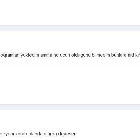
proqramlari yukledim amma ne ucun oldugunu bilmedim bunlara aid kim
r beyem xarab olanda olurda deyesen