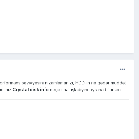
,performans səviyyəsini nizamlamanızı, HDD-in nə qədər müddət
rsiniz.
Crystal disk info
neçə saat işlədiyini öyrənə bilərsən.