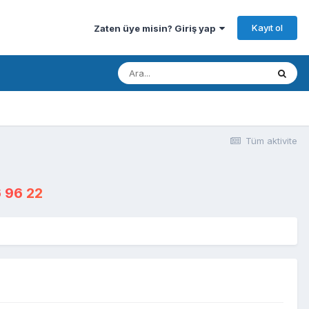
Kayıt ol
Zaten üye misin? Giriş yap
Tüm aktivite
 96 22