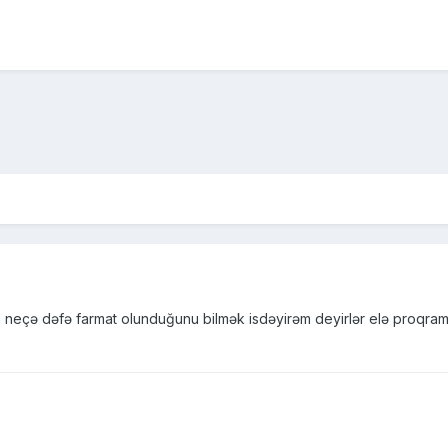
eçə dəfə farmat olunduğunu bilmək isdəyirəm deyirlər elə proqram 