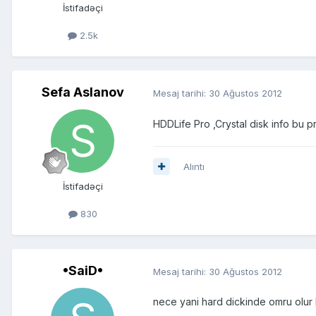
İstifadəçi
2.5k
Sefa Aslanov
Mesaj tarihi:
30 Ağustos 2012
HDDLife Pro ,Crystal disk info bu 
Alıntı
İstifadəçi
830
•SaiD•
Mesaj tarihi:
30 Ağustos 2012
nece yani hard dickinde omru olu