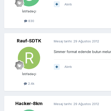
Alıntı
İstifadəçi
830
Rauf-SDTK
Mesaj tarihi:
29 Ağustos 2012
Simmer format edende butun melumat
Alıntı
İstifadəçi
2.4k
Hacker-8km
Mesaj tarihi:
29 Ağustos 2012