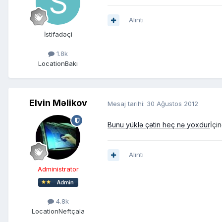
Alıntı
İstifadəçi
1.8k
Location
Bakı
Elvin Məlikov
Mesaj tarihi:
30 Ağustos 2012
Bunu yüklə çətin heç nə yoxdur
İçi
Alıntı
Administrator
4.8k
Location
Neftçala