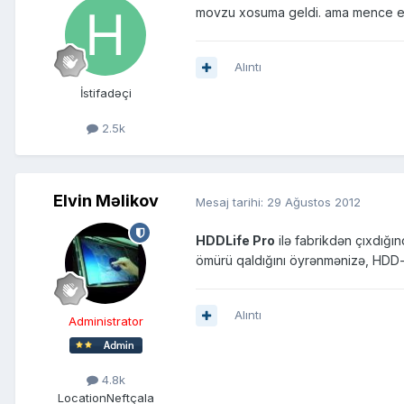
movzu xosuma geldi. ama mence e
Alıntı
İstifadəçi
2.5k
Elvin Məlikov
Mesaj tarihi:
29 Ağustos 2012
HDDLife Pro
ilə fabrikdən çıxdığı
ömürü qaldığını öyrənmənizə, HDD-in 
Alıntı
Administrator
4.8k
Location
Neftçala