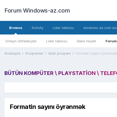
Forum Windows-az.com
Browse
Activity
Lider tablosu
windows-az.com əsa
Onlayn istifadəçilər
Lider tablosu
İdarə heyəti
Forum
AnaSayfa
Proqramlar
İstək proqram
Formatin sayını öyrənmə
BÜTÜN KOMPÜTER \ PLAYSTATION \ TELEFON
Formatin sayını öyrənmək