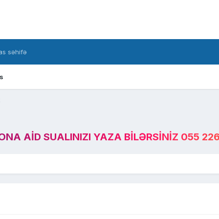
s səhifə
s
k
A AID SUALINIZI YAZA BILƏRSINIZ 055 226