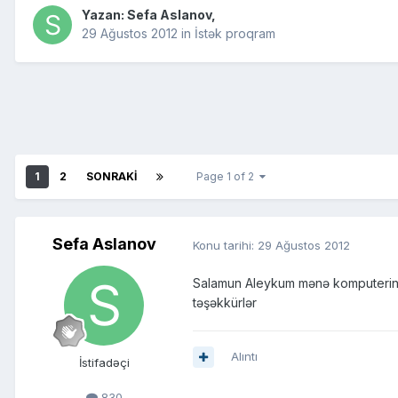
Yazan:
Sefa Aslanov
,
29 Ağustos 2012
in
İstək proqram
1
2
SONRAKI
Page 1 of 2
Sefa Aslanov
Konu tarihi:
29 Ağustos 2012
Salamun Aleykum mənə komputerin n
təşəkkürlər
Alıntı
İstifadəçi
830