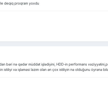
le deqiq proqram yoxdu
ndan bəri nə qədər müddət işlədiyini, HDD-in performans vəziyyətini
istiliyi və işləməsi lazım olan ən çox istiliyin nə olduğunu öyrənə bilə