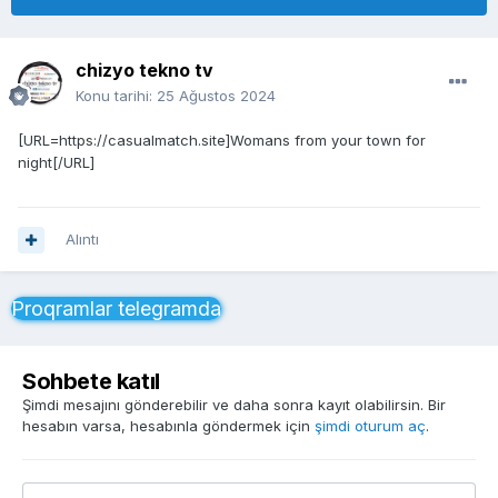
chizyo tekno tv
Konu tarihi:
25 Ağustos 2024
[URL=https://casualmatch.site]Womans from your town for
night[/URL]
Alıntı
Proqramlar telegramda
Sohbete katıl
Şimdi mesajını gönderebilir ve daha sonra kayıt olabilirsin. Bir
hesabın varsa, hesabınla göndermek için
şimdi oturum aç
.