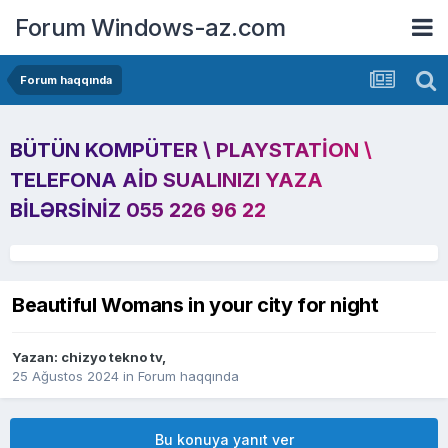
Forum Windows-az.com
Forum haqqında
BÜTÜN KOMPÜTER \ PLAYSTATION \
TELEFONA AID SUALINIZI YAZA
BILƏRSINIZ 055 226 96 22
Beautiful Womans in your city for night
Yazan:
chizyo tekno tv
,
25 Ağustos 2024
in
Forum haqqında
Bu konuya yanıt ver