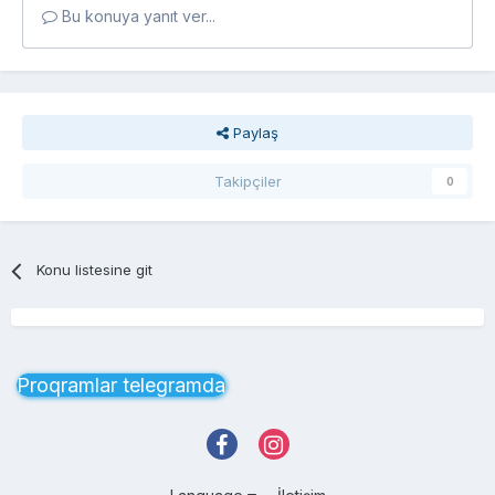
Bu konuya yanıt ver...
Paylaş
Takipçiler
0
Konu listesine git
Proqramlar telegramda