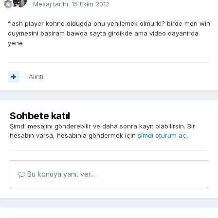
Mesaj tarihi:
15 Ekim 2012
flash player kohne oldugda onu yenilemek olmurki? birde men win
duymesini basiram bawqa sayta girdikde ama video dayanirda
yene
Alıntı
Sohbete katıl
Şimdi mesajını gönderebilir ve daha sonra kayıt olabilirsin. Bir
hesabın varsa, hesabınla göndermek için
şimdi oturum aç
.
Bu konuya yanıt ver...