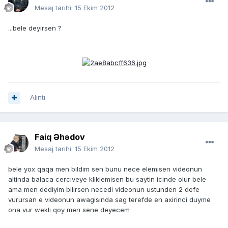
Mesaj tarihi:
15 Ekim 2012
...bele deyirsen ?
Alıntı
Faiq Əhədov
Mesaj tarihi:
15 Ekim 2012
bele yox qaqa men bildim sen bunu nece elemisen videonun
altinda balaca cerciveye kliklemisen bu saytin icinde olur bele
ama men dediyim bilirsen necedi videonun ustunden 2 defe
vurursan e videonun awagisinda sag terefde en axirinci duyme
ona vur wekli qoy men sene deyecem