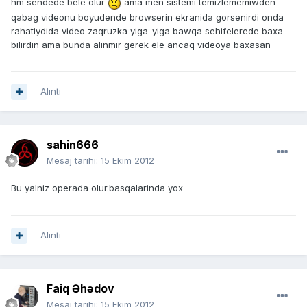
hm sendede bele olur
ama men sistemi temizlememiwden
qabag videonu boyudende browserin ekranida gorsenirdi onda
rahatiydida video zaqruzka yiga-yiga bawqa sehifelerede baxa
bilirdin ama bunda alinmir gerek ele ancaq videoya baxasan
Alıntı
sahin666
Mesaj tarihi:
15 Ekim 2012
Bu yalniz operada olur.basqalarinda yox
Alıntı
Faiq Əhədov
Mesaj tarihi:
15 Ekim 2012