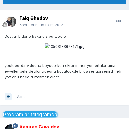
Faiq Əhədov
Konu tarihi:
15 Ekim 2012
Dostlar bidene baxardiz bu wekile
youtube-da videonu boyuderken ekranin her yeri ortulur ama
evveller bele deyildi videonu boyutdukde browser gorsenirdi indi
yox onu nece duzeltmek olar?
Alıntı
Proqramlar telegramda
Kamran Cavadov