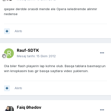
qaqaw derdde orasidi mende ele Opera iwlediremde alinmir
nedense
Alıntı
Rauf-SDTK
Mesaj tarihi:
15 Ekim 2012
Ola biler flash playerin lap kohne olub. Basqa tablara baxmaqcun
win knopkasini bas gir basqa saytlara video yuklensin.
Alıntı
Faiq Əhədov