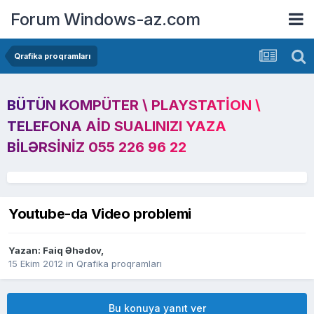
Forum Windows-az.com
Qrafika proqramları
BÜTÜN KOMPÜTER \ PLAYSTATION \
TELEFONA AID SUALINIZI YAZA
BILƏRSINIZ 055 226 96 22
Youtube-da Video problemi
Yazan:
Faiq Əhədov
,
15 Ekim 2012
in
Qrafika proqramları
Bu konuya yanıt ver