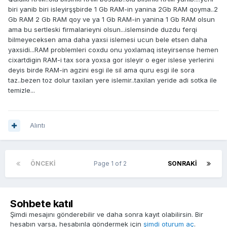
biri yanib biri isleyirşşbirde 1 Gb RAM-in yanina 2Gb RAM qoyma..2
Gb RAM 2 Gb RAM qoy ve ya 1 Gb RAM-in yanina 1 Gb RAM olsun
ama bu sertleski firmalarieyni olsun...islemsinde duzdu ferqi
bilmeyeceksen ama daha yaxsi islemesi ucun bele etsen daha
yaxsidi...RAM problemleri coxdu onu yoxlamaq isteyirsense hemen
cixartdigin RAM-i tax sora yoxsa gor isleyir o eger islese yerlerini
deyis birde RAM-in agzini esgi ile sil ama quru esgi ile sora
taz..bezen toz dolur taxilan yere islemir..taxilan yeride adi sotka ile
temizle...
Alıntı
ÖNCEKI
Page 1 of 2
SONRAKI
Sohbete katıl
Şimdi mesajını gönderebilir ve daha sonra kayıt olabilirsin. Bir
hesabın varsa, hesabınla göndermek için
şimdi oturum aç
.