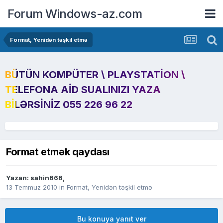
Forum Windows-az.com
Format, Yenidən təşkil etmə
BÜTÜN KOMPÜTER \ PLAYSTATION \
TELEFONA AID SUALINIZI YAZA
BILƏRSINIZ 055 226 96 22
Format etmək qaydası
Yazan:
sahin666
,
13 Temmuz 2010
in
Format, Yenidən təşkil etmə
Bu konuya yanıt ver