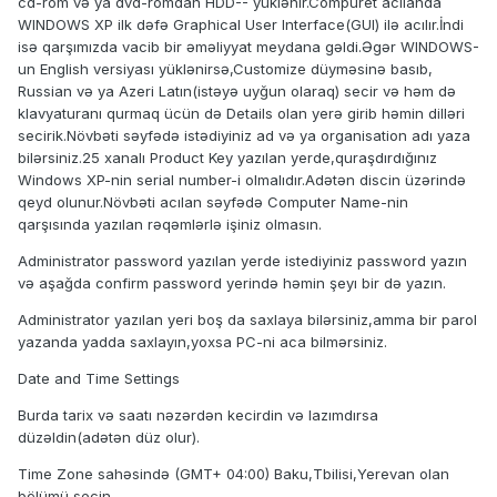
cd-rom və ya dvd-romdan HDD-- yüklənir.Compuret acılanda
WINDOWS XP ilk dəfə Graphical User Interface(GUI) ilə acılır.İndi
isə qarşımızda vacib bir əməliyyat meydana gəldi.Əgər WINDOWS-
un English versiyası yüklənirsə,Customize düyməsinə basıb,
Russian və ya Azeri Latın(istəyə uyğun olaraq) secir və həm də
klavyaturanı qurmaq ücün də Details olan yerə girib həmin dilləri
secirik.Növbəti səyfədə istədiyiniz ad və ya organisation adı yaza
bilərsiniz.25 xanalı Product Key yazılan yerde,quraşdırdığınız
Windows XP-nin serial number-i olmalıdır.Adətən discin üzərində
qeyd olunur.Növbəti acılan səyfədə Computer Name-nin
qarşısında yazılan rəqəmlərlə işiniz olmasın.
Administrator password yazılan yerde istediyiniz password yazın
və aşağda confirm password yerində həmin şeyı bir də yazın.
Administrator yazılan yeri boş da saxlaya bilərsiniz,amma bir parol
yazanda yadda saxlayın,yoxsa PC-ni aca bilmərsiniz.
Date and Time Settings
Burda tarix və saatı nəzərdən kecirdin və lazımdırsa
düzəldin(adətən düz olur).
Time Zone sahəsində (GMT+ 04:00) Baku,Tbilisi,Yerevan olan
bölümü secin.