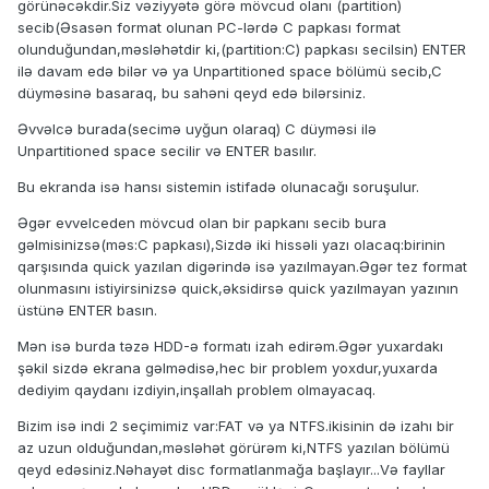
görünəcəkdir.Siz vəziyyətə görə mövcud olanı (partition)
secib(Əsasən format olunan PC-lərdə C papkası format
olunduğundan,məsləhətdir ki,(partition:C) papkası secilsin) ENTER
ilə davam edə bilər və ya Unpartitioned space bölümü secib,C
düyməsinə basaraq, bu sahəni qeyd edə bilərsiniz.
Əvvəlcə burada(secimə uyğun olaraq) C düyməsi ilə
Unpartitioned space secilir və ENTER basılır.
Bu ekranda isə hansı sistemin istifadə olunacağı soruşulur.
Əgər evvelceden mövcud olan bir papkanı secib bura
gəlmisinizsə(məs:C papkası),Sizdə iki hissəli yazı olacaq:birinin
qarşısında quick yazılan digərində isə yazılmayan.Əgər tez format
olunmasını istiyirsinizsə quick,əksidirsə quick yazılmayan yazının
üstünə ENTER basın.
Mən isə burda təzə HDD-ə formatı izah edirəm.Əgər yuxardakı
şəkil sizdə ekrana gəlmədisə,hec bir problem yoxdur,yuxarda
dediyim qaydanı izdiyin,inşallah problem olmayacaq.
Bizim isə indi 2 seçimimiz var:FAT və ya NTFS.ikisinin də izahı bir
az uzun olduğundan,məsləhət görürəm ki,NTFS yazılan bölümü
qeyd edəsiniz.Nəhayət disc formatlanmağa başlayır...Və fayllar