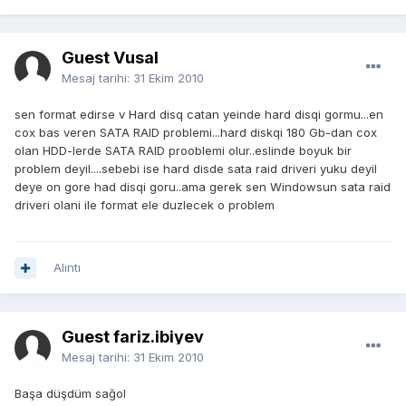
Guest Vusal
Mesaj tarihi:
31 Ekim 2010
sen format edirse v Hard disq catan yeinde hard disqi gormu...en
cox bas veren SATA RAID problemi...hard diskqi 180 Gb-dan cox
olan HDD-lerde SATA RAID prooblemi olur..eslinde boyuk bir
problem deyil....sebebi ise hard disde sata raid driveri yuku deyil
deye on gore had disqi goru..ama gerek sen Windowsun sata raid
driveri olani ile format ele duzlecek o problem
Alıntı
Guest fariz.ibiyev
Mesaj tarihi:
31 Ekim 2010
Başa düşdüm sağol