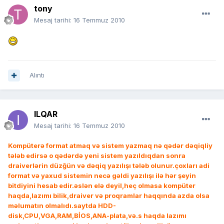
tony
Mesaj tarihi:
16 Temmuz 2010
Alıntı
ILQAR
Mesaj tarihi:
16 Temmuz 2010
Kompüterə format atmaq və sistem yazmaq nə qədər dəqiqliy
tələb edirsə o qədərdə yeni sistem yazıldıqdan sonra
draiverlərin düzğün və dəqiq yazılışı tələb olunur.çoxları adi
format və yaxud sistemin necə gəldi yazılışı ilə hər şeyin
bitdiyini hesab edir.əslən elə deyil,heç olmasa kompüter
haqda,lazımı bilik,draiver və proqramlar haqqında azda olsa
məlumatın olmalıdı.saytda HDD-
disk,CPU,VGA,RAM,BİOS,ANA-plata,və.s haqda lazımı