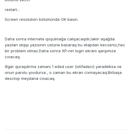
restart...
Screen resolution bölümündə OK basın.
Daha sonra internetə qoşulmağa calışacaqdır,lakin aşağda
yazılan skipp yazısının üstünə basaraq bu etapdan kecseniz,hec
bir problem olmaz.Daha sonra XP-nin login ekranı qarşımıza
cıxacaq.
Əgər quraşdırma zamanı 1 ədəd user (istifadəci) yaradılıbsa və
onun parolu yoxdursa , o zaman bu ekran cixmayacaq.Birbaşa
desctop meydana cixacaq.