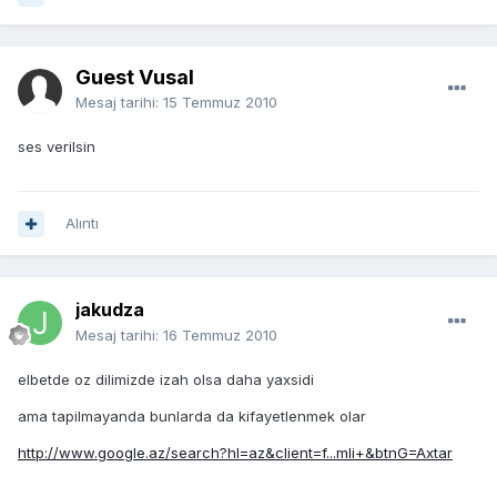
Guest Vusal
Mesaj tarihi:
15 Temmuz 2010
ses verilsin
Alıntı
jakudza
Mesaj tarihi:
16 Temmuz 2010
elbetde oz dilimizde izah olsa daha yaxsidi
ama tapilmayanda bunlarda da kifayetlenmek olar
http://www.google.az/search?hl=az&client=f...mli+&btnG=Axtar