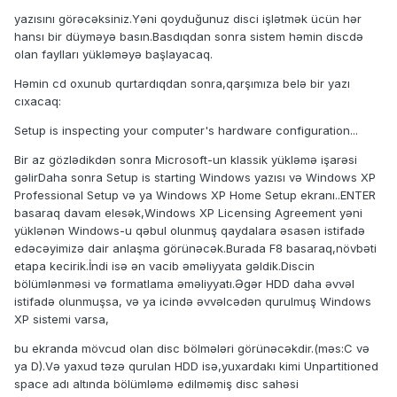
yazısını görəcəksiniz.Yəni qoyduğunuz disci işlətmək ücün hər
hansı bir düyməyə basın.Basdıqdan sonra sistem həmin discdə
olan faylları yükləməyə başlayacaq.
Həmin cd oxunub qurtardıqdan sonra,qarşımıza belə bir yazı
cıxacaq:
Setup is inspecting your computer's hardware configuration...
Bir az gözlədikdən sonra Microsoft-un klassik yükləmə işarəsi
gəlirDaha sonra Setup is starting Windows yazısı və Windows XP
Professional Setup və ya Windows XP Home Setup ekranı..ENTER
basaraq davam elesək,Windows XP Licensing Agreement yəni
yüklənən Windows-u qəbul olunmuş qaydalara əsasən istifadə
edəcəyimizə dair anlaşma görünəcək.Burada F8 basaraq,növbəti
etapa kecirik.İndi isə ən vacib əməliyyata gəldik.Discin
bölümlənməsi və formatlama əməliyyatı.Əgər HDD daha əvvəl
istifadə olunmuşsa, və ya icində əvvəlcədən qurulmuş Windows
XP sistemi varsa,
bu ekranda mövcud olan disc bölmələri görünəcəkdir.(məs:C və
ya D).Və yaxud təzə qurulan HDD isə,yuxardakı kimi Unpartitioned
space adı altında bölümləmə edilməmiş disc sahəsi