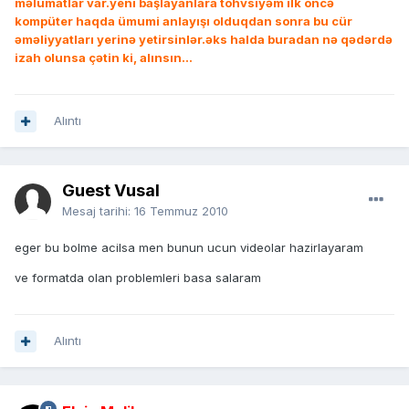
məlumatlar var.yeni başlayanlara töhvsiyəm ilk öncə
kompüter haqda ümumi anlayışı olduqdan sonra bu cür
əməliyyatları yerinə yetirsinlər.əks halda buradan nə qədərdə
izah olunsa çətin ki, alınsın...
Alıntı
Guest Vusal
Mesaj tarihi:
16 Temmuz 2010
eger bu bolme acilsa men bunun ucun videolar hazirlayaram
ve formatda olan problemleri basa salaram
Alıntı