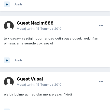
Alıntı
Guest Nazim888
Mesaj tarihi:
15 Temmuz 2010
twk qaqaw yazdiqin ucun ancaq cetin basa dusek. wekil flan
olmasa. ama yenede cox sag ol!
Alıntı
Guest Vusal
Mesaj tarihi:
15 Temmuz 2010
ele bir bolme acmaq olar mence yaxsi fikirdi