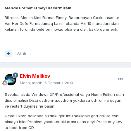
Mende Format Etmeyi Bacarmiram.
Biliremki Menim Kimi Format Etmeyi Bacarmayan Coxlu Insanlar
Var Her Defe Formatlamaq Lazim oLanda Azi 10 manatlarindan
kekirler. forumda bele bir movzu olsa ela olar. baxib oyrenerik.
Alıntı
Elvin Məlikov
Mesaj tarihi:
15 Temmuz 2010
Əvvəlcə sizdə Windows XP/Professional və ya Home Edition olan
disc olmalıdır.Disci dvdrom-a,dvdrom yoxdursa cd-rom-a qoyun
və restart düyməsinə basın.
Qeyd: Ekran acılanda sizdəki görüntü şəkildəki görüntü ilə eyni
olmaya bilər.Problem yoxdu,cünki orası əsas deyil.Press any key
to boot from CD...