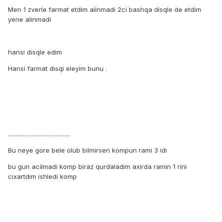
Men 1 zverle farmat etdim alinmadi 2ci bashqa disqle de etdim
yene alinmadi
hansi disqle edim
Hansi farmat disqi eleyim bunu .
..........................................
Bu neye gore bele olub bilmirsen kompun rami 3 idi
bu gun acilmadi komp biraz qurdaladim axirda ramin 1 rini
cixartdim ishledi komp