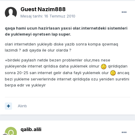
Guest Nazim888
Mesaj tarihi:
16 Temmuz 2010
qaqa hami ucun hazirlasan yaxsi olar.internetdeki sistemleri
de yuklemeyi oyretsen lap super.
olari internetden yukleyib diske yazib sonra kompa qowmaq
lazimdi ? adi qayda ile olur olarda ?
+birdeki paylash netde bezen problemler olur,mes nese
yukleyende internet qirildisa daha yuklemek olmur
qirildiqdan
sonra 20-25 san internet gelir daha fayli yuklemek olur
ancaq
bezi yukleme serverlerinde internet qirildiqda ozu yeniden suretini
berpa edir ve yukleyir
Alıntı
qalib.alili