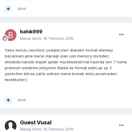
Alıntı
bahik999
Mesaj tarihi:
16 Temmuz 2010
Yaxsi movzu secmisiz usaqlar,men diskden format elemeyi
bacariram,ama mene maraqli olan usb memory stickden
etmekdir,hansiki kiayet qeder murekkebdir.Hal hazirda win 7 home
premium isledirem,isteyirem flaska ile format edim,xp sp 3
yazim.Kim bilirse,xahis edirem mene komek etsin,evvelceden
tesekkurler:)
Alıntı
Guest Vusal
Mesaj tarihi:
16 Temmuz 2010