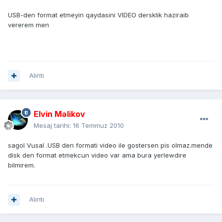
USB-den format etmeyin qaydasini VIDEO dersklik haziraib
vererem men
Alıntı
Elvin Məlikov
Mesaj tarihi:
16 Temmuz 2010
sagol Vusal .USB den formati video ile gostersen pis olmaz.mende
disk den format etmekcun video var ama bura yerlewdire
bilmirem.
Alıntı