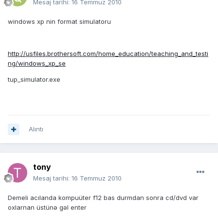
Mesaj tarihi:
16 Temmuz 2010
windows xp nin format simulatoru
http://usfiles.brothersoft.com/home_education/teaching_and_testi
ng/windows_xp_se
tup_simulator.exe
Alıntı
tony
Mesaj tarihi:
16 Temmuz 2010
Demeli acılanda kompuüter f12 bas durmdan sonra cd/dvd var
oxlarnan üstünə gəl enter