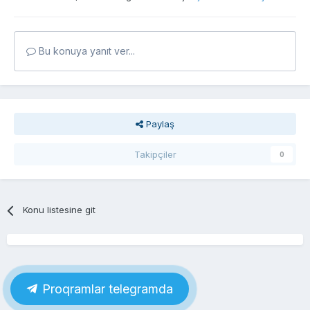
Bu konuya yanıt ver...
Paylaş
Takipçiler
0
Konu listesine git
Proqramlar telegramda