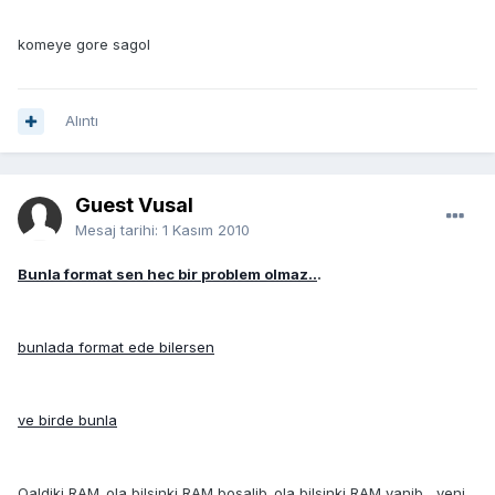
komeye gore sagol
Alıntı
Guest Vusal
Mesaj tarihi:
1 Kasım 2010
Bunla format sen hec bir problem olmaz..
.
bunlada format ede bilersen
ve birde bunla
Qaldiki RAM..ola bilsinki RAM bosalib..ola bilsinki RAM yanib....yeni