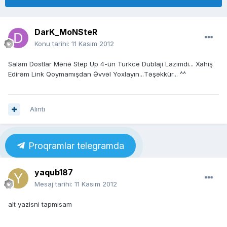
DarK_MoNSteR
Konu tarihi:
11 Kasım 2012
Salam Dostlar Mənə Step Up 4-ün Turkce Dublaji Lazimdi... Xahiş
Edirəm Link Qoymamışdan Əvvəl Yoxlayın...Təşəkkür... ^^
Alıntı
Proqramlar telegramda
yaqub187
Mesaj tarihi:
11 Kasım 2012
alt yazisni tapmisam