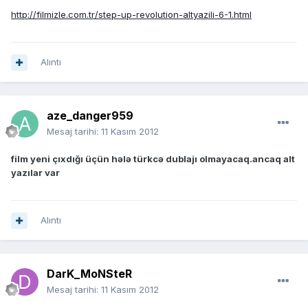
http://filmizle.com.tr/step-up-revolution-altyazili-6-1.html
Alıntı
aze_danger959
Mesaj tarihi:
11 Kasım 2012
film yeni çıxdığı üçün hələ türkcə dublajı olmayacaq.ancaq alt
yazılar var
Alıntı
DarK_MoNSteR
Mesaj tarihi:
11 Kasım 2012