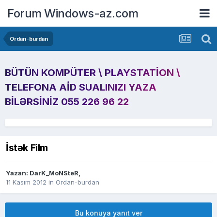
Forum Windows-az.com
Ordan-burdan
BÜTÜN KOMPÜTER \ PLAYSTATION \
TELEFONA AID SUALINIZI YAZA
BILƏRSINIZ 055 226 96 22
İstək Film
Yazan:
DarK_MoNSteR
,
11 Kasım 2012
in
Ordan-burdan
Bu konuya yanıt ver