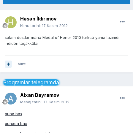
Həsən İldırımov
Konu tarihi:
17 Kasım 2012
salam dostlar mənə Medal of Honor 2010 türkcə yama lazımdı
indidən təşəkkülər
Alıntı
Proqramlar telegramda
Alxan Bayramov
Mesaj tarihi:
17 Kasım 2012
buna bax
bunada bax