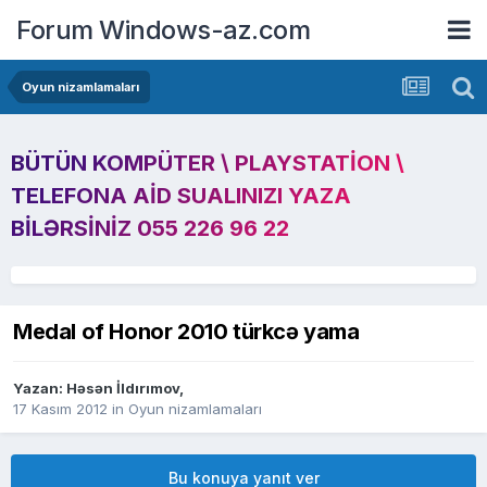
Forum Windows-az.com
Oyun nizamlamaları
BÜTÜN KOMPÜTER \ PLAYSTATION \
TELEFONA AID SUALINIZI YAZA
BILƏRSINIZ 055 226 96 22
Medal of Honor 2010 türkcə yama
Yazan:
Həsən İldırımov
,
17 Kasım 2012
in
Oyun nizamlamaları
Bu konuya yanıt ver