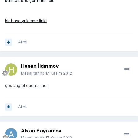
bunada bax gor hansi olur
bir basa yukleme linki
Alıntı
Həsən İldırımov
Mesaj tarihi:
17 Kasım 2012
çox sağ ol qaqa alındı
Alıntı
Alxan Bayramov
Mesaj tarihi:
17 Kasım 2012