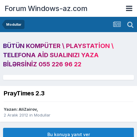
Forum Windows-az.com
Modullar
BÜTÜN KOMPÜTER \ PLAYSTATION \
TELEFONA AID SUALINIZI YAZA
BILƏRSINIZ 055 226 96 22
PrayTimes 2.3
Yazan:
AliZairov
,
2 Aralık 2012
in
Modullar
Bu konuya yanıt ver