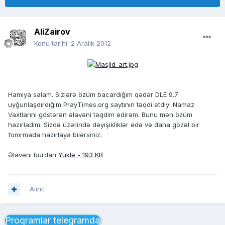
AliZairov
Konu tarihi:
2 Aralık 2012
Hamıya salam. Sizlərə özüm bacardığım qədər DLE 9.7
uyğunlaşdırdığım PrayTimes.org saytının təqdi etdiyi Namaz
Vaxtlarını göstərən əlavəni təqdim edirəm. Bunu mən özüm
hazırladım. Sizdə üzərində dəyişikliklər edə və daha gözəl bir
fomrmada hazırlaya bilərsiniz.
Əlavəni burdan
Yüklə - 193 KB
Alıntı
Proqramlar telegramda