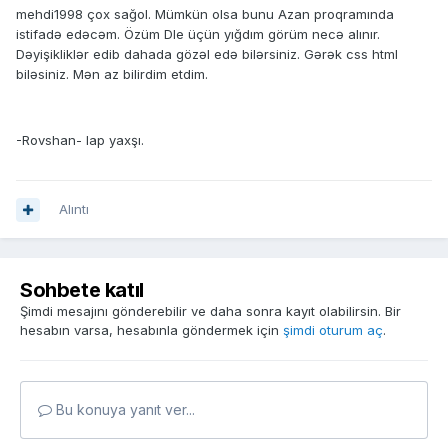
mehdi1998 çox sağol. Mümkün olsa bunu Azan proqramında
istifadə edəcəm. Özüm Dle üçün yığdım görüm necə alınır.
Dəyişikliklər edib dahada gözəl edə bilərsiniz. Gərək css html
biləsiniz. Mən az bilirdim etdim.
-Rovshan- lap yaxşı.
Alıntı
Sohbete katıl
Şimdi mesajını gönderebilir ve daha sonra kayıt olabilirsin. Bir
hesabın varsa, hesabınla göndermek için
şimdi oturum aç
.
Bu konuya yanıt ver...