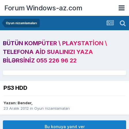
Forum Windows-az.com
Oyun nizamlamaları
BÜTÜN KOMPÜTER \ PLAYSTATION \
TELEFONA AID SUALINIZI YAZA
BILƏRSINIZ 055 226 96 22
PS3 HDD
Yazan:
Bender
,
23 Aralık 2012
in
Oyun nizamlamaları
Bu konuya yanıt ver