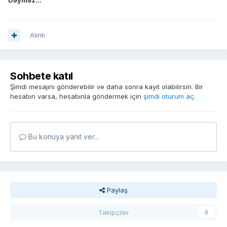
Dəyməz...
Alıntı
Sohbete katıl
Şimdi mesajını gönderebilir ve daha sonra kayıt olabilirsin. Bir
hesabın varsa, hesabınla göndermek için
şimdi oturum aç
.
Bu konuya yanıt ver...
Paylaş
Takipçiler
0