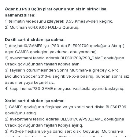
Əgər bu PS3 üçün pirat oyununun sizin birinci işə
salmanızdırsa:
1) təlimatın videosunu izləyərək 3.55 Kmeaw-dən keçirik.
2) Multiman v04.09.00 FULL-u Qururuq.
Daxili sərt diskdən işə salma:
1) dev_hdd0/GAMES-yə (PS3-də) BLES01709 qovluğunu Atırıq (
əgər GAMES qovluqları yoxdursa, onu yaradırıq).
2) əvəzetməni təsdiq edərək BLES01709/PS3_GAME qovluğuna
Crack qovluğundan faylları Kopiyalayın.
3) faylların ötürülməsindən Sonra Multiman-a girəcəyik, Pro
Evolution Soccer 2013-ü seçirik və X-a basırıq, bundan sonra siz
əsas menyuya keçməlisiz.
4) /app_home/PS3_GAME menyusu vasitəsilə oyunu başlayırıq.
Xarici sərt diskdən işə salma:
1) GAMES qovluğuna fləşkaya və ya xarici sərt diskə BLES01709
qovluğunu atırıq.
2) əvəzetməni təsdiq edərək BLES01709/PS3_GAME qovluğuna
Crack qovluğundan faylları Kopiyalayırıq.
3) PS3-də fləşkanı və ya xarici sərt diski Qoyuruq, Multiman-a