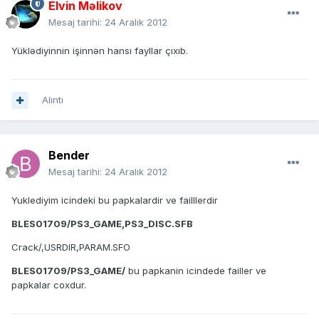
Elvin Məlikov
Mesaj tarihi:
24 Aralık 2012
Yüklədiyinnin işinnən hansı fayllar çıxıb.
Alıntı
Bender
Mesaj tarihi:
24 Aralık 2012
Yuklediyim icindeki bu papkalardir ve failllerdir
BLES01709/PS3_GAME,PS3_DISC.SFB
Crack/,USRDIR,PARAM.SFO
BLES01709/PS3_GAME/
bu papkanin icindede failler ve
papkalar coxdur.