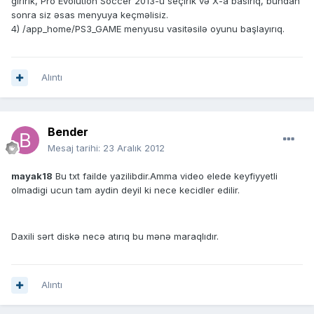
giririk, Pro Evolution Soccer 2013-ü seçirik və X-a basırıq, bundan
sonra siz əsas menyuya keçməlisiz.
4) /app_home/PS3_GAME menyusu vasitəsilə oyunu başlayırıq.
Alıntı
Bender
Mesaj tarihi:
23 Aralık 2012
mayak18
Bu txt failde yazilibdir.Amma video elede keyfiyyetli
olmadigi ucun tam aydin deyil ki nece kecidler edilir.
Daxili sərt diskə necə atırıq bu mənə maraqlıdır.
Alıntı