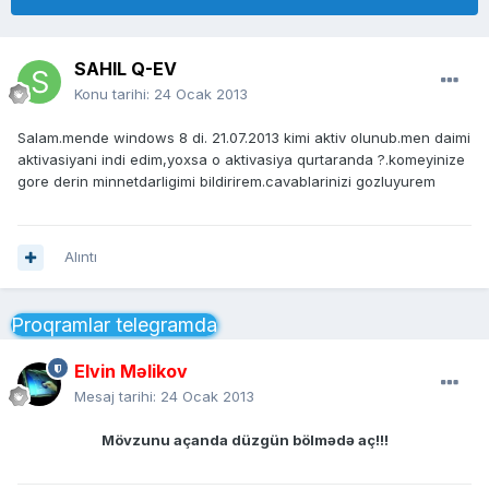
SAHIL Q-EV
Konu tarihi:
24 Ocak 2013
Salam.mende windows 8 di. 21.07.2013 kimi aktiv olunub.men daimi
aktivasiyani indi edim,yoxsa o aktivasiya qurtaranda ?.komeyinize
gore derin minnetdarligimi bildirirem.cavablarinizi gozluyurem
Alıntı
Proqramlar telegramda
Elvin Məlikov
Mesaj tarihi:
24 Ocak 2013
Mövzunu açanda düzgün bölmədə aç!!!