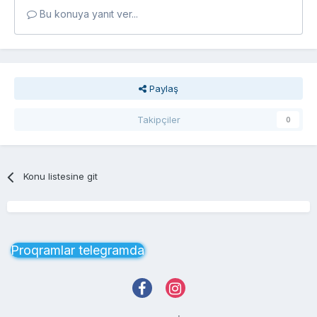
Bu konuya yanıt ver...
Paylaş
Takipçiler
0
Konu listesine git
Proqramlar telegramda