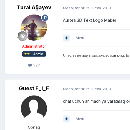
Tural Ağayev
Mesaj tarihi:
29 Ocak 2013
Aurora 3D Text Logo Maker
Alıntı
Administrator
Счастье не ищут, как золото или клад. Ег
327
Guest E_I_E
Mesaj tarihi:
29 Ocak 2013
chat uchun animachiya yaratmaq ol
Alıntı
Qonaq