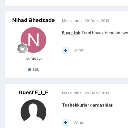
Nihad Əhədzadə
Mesaj tarihi:
29 Ocak 2013
Buyur link
Tural bayax bunu bir u
Alıntı
İstifadəçi
1.6k
Guest E_I_E
Mesaj tarihi:
29 Ocak 2013
Teshekkurler qardashlar.
Alıntı