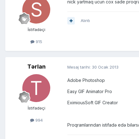
nick yartmaq ucun cox sade proqra
Alıntı
İstifadəçi
915
Tərlan
Mesaj tarihi:
30 Ocak 2013
Adobe Photoshop
Easy GIF Animator Pro
EximiousSoft GIF Creator
İstifadəçi
994
Proqramlarından istifadə edə bilər