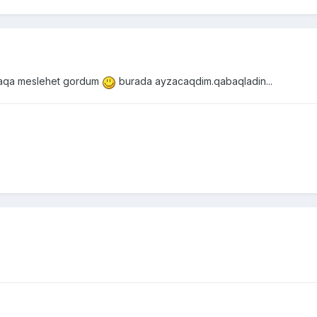
waqa meslehet gordum
burada ayzacaqdim.qabaqladin...