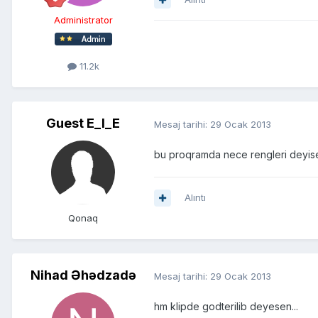
Administrator
11.2k
Guest E_I_E
Mesaj tarihi:
29 Ocak 2013
bu proqramda nece rengleri deyis
Alıntı
Qonaq
Nihad Əhədzadə
Mesaj tarihi:
29 Ocak 2013
hm klipde godterilib deyesen...