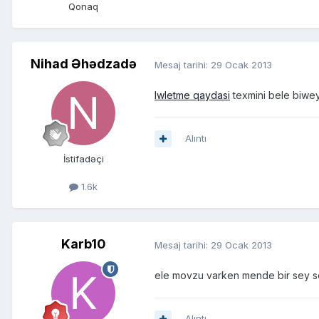
Qonaq
Nihad Əhədzadə
Mesaj tarihi:
29 Ocak 2013
Iwletme qaydasi
texmini bele biwey
Alıntı
İstifadəçi
1.6k
Karb10
Mesaj tarihi:
29 Ocak 2013
ele movzu varken mende bir sey s
Alıntı