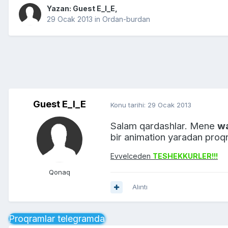
Yazan: Guest E_I_E,
29 Ocak 2013
in
Ordan-burdan
Guest E_I_E
Konu tarihi:
29 Ocak 2013
Salam qardashlar. Mene
wa
bir animation yaradan pro
Evvelceden
TESHEKKURLER!!!
Qonaq
Alıntı
Proqramlar telegramda