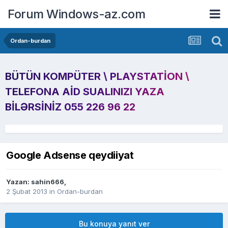
Forum Windows-az.com
Ordan-burdan
BÜTÜN KOMPÜTER \ PLAYSTATION \
TELEFONA AID SUALINIZI YAZA
BILƏRSINIZ 055 226 96 22
Google Adsense qeydiiyat
Yazan:
sahin666
,
2 Şubat 2013
in
Ordan-burdan
Bu konuya yanıt ver