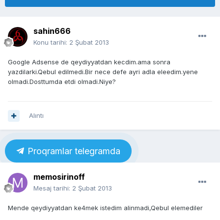
sahin666
Konu tarihi:
2 Şubat 2013
Google Adsense de qeydiyyatdan kecdim.ama sonra
yazdilarki.Qebul edilmedi.Bir nece defe ayri adla eleedim.yene
olmadi.Dosttumda etdi olmadi.Niye?
Alıntı
Proqramlar telegramda
memosirinoff
Mesaj tarihi:
2 Şubat 2013
Mende qeydiyyatdan ke4mek istedim alinmadi,Qebul elemediler